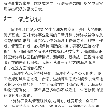
海洋事业超常规、跳跃式发展，促进海洋强国目标的早日实
现做出积极的更大贡献。

二、谈点认识
海洋是
21
世纪人类新的生存和发展空间，是巨大的战略
资源基地。面对海洋事业发展的日新月异，海洋权益争夺愈
演愈烈的新形势、新挑战，作为海洋工作领导者、科技工作
者、管理工作者，必须保持清醒的头脑，要客观正确地评
价
“
十五
”
期间我国的海洋科技成就和科技实力，清醒地认识
我国海洋科技面临的新情况、新问题、新挑战，正视海洋领
域存在的差距和问题。我长期从事一个地方的海洋管理工
作，在这方面感触很深：
1.
海洋生态环境持续恶化，海洋生态安全令人担忧。我
国近岸海域生态退化，赤潮、溢油等生态灾难频发，海湾地
区荒漠化程度加剧，半封闭海湾在向
“
死海
”
迈进。近海海场
生物资源退化，主要鱼类已多年形不成渔汛，生态修复治理
还没有真正破题。
2.
海洋开发与管理现状令人担忧，过度开发，全面开
发，海岸带安全矛盾凸现，管理滞后，海岸的生态安全和可