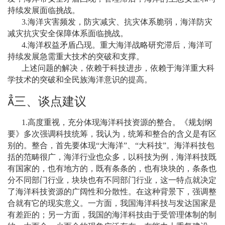
持续发展面临挑战。
3.
海洋灾害频发，防灾减灾、抗灾体系脆弱，海洋防灾
减灾抗灾安全保障体系面临挑战。
4.
海洋权益矛盾凸现。重大海洋战略研究滞后，海洋可
持续发展急需重大技术的突破和支撑。
上述问题的解决，依赖于科技进步，依赖于海洋重大科
学技术的突破和全民族海洋意识的提高。

三、谈点建议
1.
高度重视，充分体现海洋科技资源的整合。《规划纲
要》多次强调科技统筹，我认为，统筹和整合的含义是有区
别的。整合，首先要体现
“
大海洋
”
、
“
大科技
”
。海洋科技包
括的范畴很广，海洋行业也众多，以科技为例，海洋科技既
有国家的，也有地方的，既有条条的，也有块块的，条条也
分不同部门行业，块块也有不同部门行业，这一特点就决定
了海洋科技资源的广阔性和分散性。在这种背景下，强调整
合就有它的现实意义。一方面，我国海洋科技与发达国家是
有差距的；另一方面，我国的海洋科技由于受管理体制的制