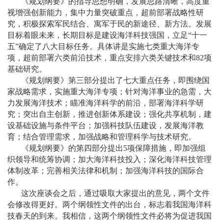
《规划纲要》的指导思想明确，发展思路清晰，高度重
视增强创新能力，集中力量突破重点，超前部署战略性研
究，积极探索军民结合、寓军于民的新途径、新方法。发展
目标着眼未来，长期目标是建设海洋科技强国，立足
“
十一
五
”
确定了八大目标任务。具体讲是实施七类重大海洋专
项，超前部署六类前沿技术，重点安排六类关键技术和
82
项
基础研究。
《规划纲要》第三部分提出了七大重点任务，即围绕国
家战略需求，实施重大海洋专项；针对海洋事业的急需，大
力发展海洋技术；瞄准海洋科学的前沿，部署海洋科学研
究；突出自主创新，推进创新体系建设；强化共享机制，建
设基础设施与条件平台；加强科技队伍建设，发展海洋教
育；结合管理需求，加强战略和管理科学与技术研究。
《规划纲要》的第四部分提出
5
项保障措施，即加强组
织领导和统筹协调；加大海洋科技投入；深化海洋科技管理
体制改革；完善相关法律和机制；加强海洋科技的国际合
作。
这次座谈会之后，通过吸取大家提出的意见，两个文件
会修改得更好。两个纲领性文件的出台，标志着我国海洋科
技春天的到来。我相信，这两个纲领性文件必将为促进我国