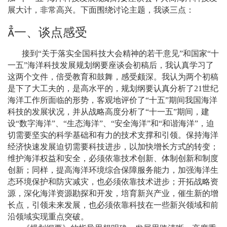
展大计，非常高兴。下面围绕讨论主题，我谈三点：

一、谈点感受
接到
“
关于落实全国科技大会精神的若干意见
”
和国家
“
十
一五
”
海洋科技发展规划纲要座谈会初稿后，我认真学习了
这两个文件，倍受教育和鼓舞，感受颇深。我认为两个初稿
是下了大工夫的，是高水平的，规划纲要认真分析了
21
世纪
海洋工作所面临的形势，客观地评价了
“
十五
”
期间我国海洋
科技的发展状况，并从战略高度分析了
“
十一五
”
期间，建
设
“
数字海洋
”
、
“
生态海洋
”
、
“
安全海洋
”
和
“
和谐海洋
”
，迫
切需要坚实的科学基础和有力的技术支撑和引领。保持海洋
经济快速发展迫切需要科技进步，以加快增长方式的转变；
维护海洋权益和安全，必须依靠技术创新、体制创新和制度
创新；同样，提高海洋环境综合保障服务能力，加强海洋生
态环境保护和防灾减灾，也必须依靠技术进步；开拓战略资
源，深化海洋资源勘探和开发，培育新兴产业，催生新的增
长点，引领未来发展，也必须依靠科技在一些新兴领域和前
沿领域实现重点突破。