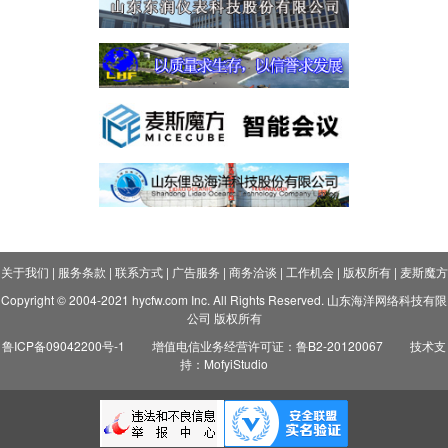
关于我们
|
服务条款
|
联系方式
|
广告服务
|
商务洽谈
|
工作机会
|
版权所有
|
麦斯魔方
Copyright © 2004-2021 hycfw.com Inc. All Rights Reserved. 山东海洋网络科技有限
公司 版权所有
鲁ICP备09042200号-1
增值电信业务经营许可证：鲁B2-20120067
技术支
持：MofyiStudio