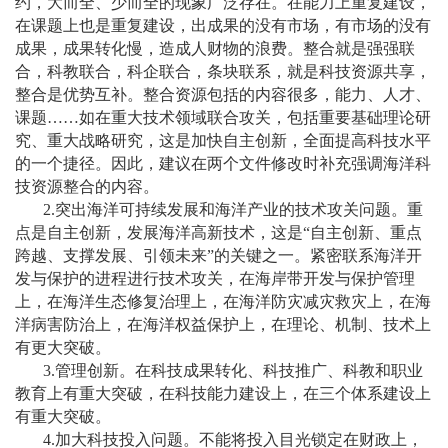
约，大而全、少而全的现象广泛存在。在能力上重复建设，
在课题上也是重复建设，出成果的没有市场，有市场的没有
成果，成果转化慢，造成人财物的浪费。整合就是强强联
合，科教联合，科企联合，条块联系，就是科技资源共享，
整合是优势互补。整合资源包括的内容很多，能力、人才、
课题
……
如在重大技术领域联合攻关，包括重要基础理论研
究、重大战略研究，这是加快自主创新，全面提高科技水平
的一个捷径。因此，建议在两个文件修改时补充强调海洋科
技资源整合的内容。
2.
突出海洋可持续发展和海洋产业的技术攻关问题。重
点是自主创新，发展海洋高新技术，这是
“
自主创新、重点
跨越、支撑发展、引领未来
”
的关键之一。紧密联系海洋开
发与保护的进程进行技术攻关，在海岸带开发与保护管理
上，在海洋生态修复治理上，在海洋防灾减灾救灾上，在海
洋病害防治上，在海洋权益保护上，在理论、机制、技术上
有更大突破。
3.
管理创新。在科技成果转化、科技推广、科教和职业
教育上有重大突破，在科技能力建设上，在三个体系建设上
有重大突破。
4.
加大科技投入问题。不能将投入目光锁定在财政上，