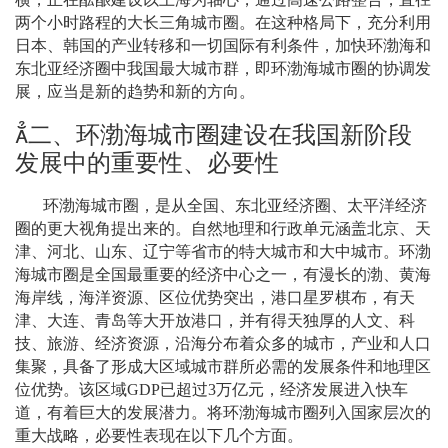
两个小时路程的大长三角城市圈。在这种格局下，充分利用
日本、韩国的产业转移和一切国际有利条件，加快环渤海和
东北亚经济圈中我国最大城市群，即环渤海城市圈的协调发
展，应当是新的趋势和新的方向。

二、环渤海城市圈建设在我国新阶段
发展中的重要性、必要性
环渤海城市圈，是从全国、东北亚经济圈、太平洋经济
圈的更大视角提出来的。自然地理和行政单元涵盖北京、天
津、河北、山东、辽宁等省市的特大城市和大中城市。环渤
海城市圈是全国最重要的经济中心之一，有漫长的渤、黄海
海岸线，海洋资源、区位优势突出，港口星罗棋布，有天
津、大连、青岛等大开放港口，并有得天独厚的人文、科
技、旅游、经济资源，沿海分布着众多的城市，产业和人口
集聚，具备了形成大区域城市群所必需的发展条件和地理区
位优势。该区域
GDP
已超过
3
万亿元，经济发展进入快车
道，有着巨大的发展潜力。将环渤海城市圈列入国家层次的
重大战略，必要性表现在以下几个方面。