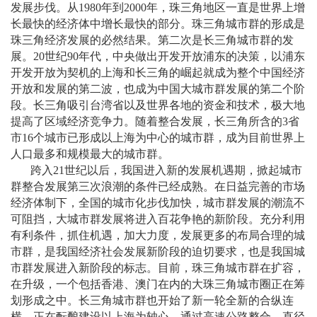
发展步伐。从
1980
年到
2000
年，珠三角地区一直是世界上增
长最快的经济体中增长最快的部分。珠三角城市群的形成是
珠三角经济发展的必然结果。第二次是长三角城市群的发
展。
20
世纪
90
年代，中央做出开发开放浦东的决策，以浦东
开发开放为契机的上海和长三角的崛起就成为整个中国经济
开放和发展的第二波，也成为中国大城市群发展的第二个阶
段。长三角吸引台湾省以及世界各地的资金和技术，极大地
提高了区域经济竞争力。随着整合发展，长三角所含的
3
省
市
16
个城市已形成以上海为中心的城市群，成为目前世界上
人口最多和规模最大的城市群。
跨入
21
世纪以后，我国进入新的发展机遇期，掀起城市
群整合发展第三次浪潮的条件已经成熟。在日益完善的市场
经济体制下，全国的城市化步伐加快，城市群发展的潮流不
可阻挡，大城市群发展将进入百花争艳的新阶段。充分利用
有利条件，抓住机遇，加大力度，发展更多的布局合理的城
市群，是我国经济社会发展新阶段的迫切要求，也是我国城
市群发展进入新阶段的标志。目前，珠三角城市群在扩容，
在升级，一个包括香港、澳门在内的大珠三角城市圈正在筹
划形成之中。长三角城市群也开始了新一轮全新的合纵连
横，正在酝酿建设以上海为轴心，通过高速公路整合，直径