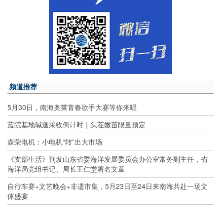
频道推荐
5月30日，南海奥莱青春歌手大赛等你来唱
蓝院基地碱蓬采收倒计时｜头茬嫩苗限量预定
森荣电机：小电机“转”出大市场
《支部生活》刊发山东省委海洋发展委员会办公室常务副主任，省
海洋局党组书记、局长王仁堂署名文章
自行车赛+文艺晚会+非遗市集，5月23日至24日来南海共赴一场文
体盛宴