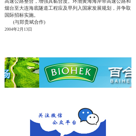
高速公路整合，增强其黏合度。环渤黄海海岸带高速公路和
烟台至大连海底隧道工程应及早列入国家发展规划，并争取
国际招标实施。
(
与郑贵斌合作
)
2004
年
2
月
13
日