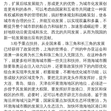
力，扩展后续发展能力，形成更大的优势，为城市化发展创
造更有利的条件。可以考虑由国家和五省市共同建立一种富
有权威和效率的管理机制，搞好整体规划和战略策划，使各
城市有合理的分工，并能互动发展，以实现双赢和多赢，不
断提升整个城市群的黏合力和辐射力，加速形成崛起带，更
好地联动沿黄流域和东北、西北的共同发展，从而为我国的
新一轮发展做出应有的贡献。
3.
给予重点扶持。从全国来看，珠三角和长三角的发展
已经获得了政策优势，上海的世博会、广州的申办亚运会和
港澳一体化将为长三角和珠三角注入无限活力。在这种条件
下，就要多给环渤海城市圈一些关注和扶持。环渤海城市圈
除要靠奥运会注入动力以外，还要靠政策扶持下的内部优化
组合来实现率先发展，积蓄能量，不断地优化城市功能，以
形成较大的区域竞争力。要把北京的龙头作用发挥好，提升
大连、青岛、烟台、天津在环黄渤海地区的地位，必须进一
步授予其发展的更大权限。要发挥好开放港口、开发区和保
税区的作用。必要时，还可以考虑开辟北方自由港。鉴于渤
海沿岸海域污染严重，国家应重点加强其生态环境整治，为
环渤海城市圈的发展注入生态活力。加快环渤海地区港口和