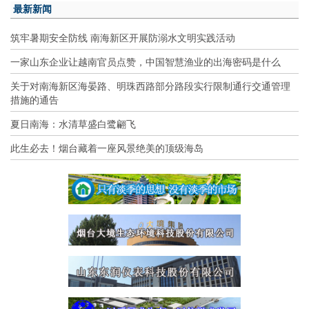
最新新闻
筑牢暑期安全防线 南海新区开展防溺水文明实践活动
一家山东企业让越南官员点赞，中国智慧渔业的出海密码是什么
关于对南海新区海晏路、明珠西路部分路段实行限制通行交通管理
措施的通告
夏日南海：水清草盛白鹭翩飞
此生必去！烟台藏着一座风景绝美的顶级海岛