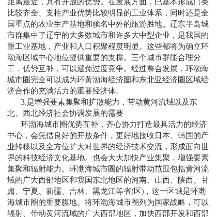
距离最近，具有开放的优势。在发展方面，已基本形成门类
比较齐全、支柱产业优势比较明显的工业体系，同时还是全
国重点的农业生产基地和驰名中外的旅游胜地。辽东半岛城
市群集中了辽宁的大多数城市和许多大中型企业，是我国的
重工业基地，产业和人口积聚程度明显。这些都将为确立环
渤海区域中心地位提供重要的支撑。三个城市群能合理分
工，优势互补，可以避免过度竞争。经过整合发展，环渤海
城市圈完全可以成为环黄渤海经济圈和东北亚经济圈区域经
济合作的充满活力的重要经济体。
3.
是增强要素集聚和扩散能力，带动黄河流域以及东
北、西北经济社会协调发展的需要
环渤海城市圈优势互补，齐心协力打造最具活力的经济
中心，会凭借良好的开放条件，更好地接收日本、韩国的产
业转移以及全方位扩大对世界的经济技术交流，形成面向世
界的科技经济文化基地。也会大大加快产业集聚，增强要素
集聚和辐射能力。环渤海城市圈的辐射带动范围包括黄河流
域的广大西部地区和我国东北地区的河南、山西、陕西、甘
肃、宁夏、新疆、吉林、黑龙江等省
(
区
)
，这一区域是环渤
海城市圈的重要腹地。将环渤海城市圈列为国家战略，可以
辐射、带动黄河流域的广大西部地区，加快西部开发和西部