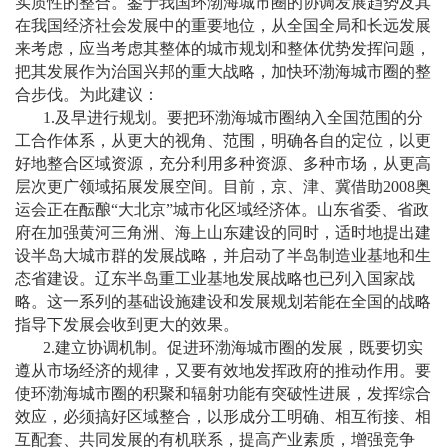
实质性的整合。鉴于我国环渤海城市圈的协调发展趋势及其
在我国经济社会发展中的重要地位，从全国全局和长远发展
来考虑，应当考虑其整体的城市规划和整体优势发挥问题，
把其发展作为治国兴邦的重大战略，加快环渤海城市圈的整
合步伐。为此建议：
1.
及早进行规划。要把环渤海城市圈纳入全国范围的分
工合作体系，从更大的视角、范围，明确各自的定位，以更
好地整合区域资源，充分利用多种资源、多种市场，从更高
层次更广领域拓展发展空间。目前，京、津、冀借助
2008
奥
运会正在酝酿
“
大北京
”
城市化区域经济体。山东省委、省政
府在加强黄河三角洲、海上山东建设的同时，适时地提出建
设半岛大城市群的发展战略，并启动了半岛制造业基地和生
态省建设。辽东半岛重工业基地发展战略也已列入国家战
略。这一系列的基础设施建设和发展规划若能在全国的战略
指导下发展会收到更大的效果。
2.
建立协调机制。促进环渤海城市圈的发展，既要切实
遵从市场经济的规律，又要有效地发挥政府的推动作用。要
使环渤海城市圈的积聚和辐射功能有突破性进展，发挥综合
效应，必须搞好区域整合，以形成分工明确、相互衔接、相
互配套、共同发展的有机联系，提高产业素质，增强竞争