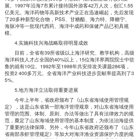
展。1997年沿海7市累计接待国外游客42万人次，创汇1.55
亿美元。海洋药物等高新技术产业正在迅速崛起，先后发现
了20多种新型化合物，PSS、甘糖酯、海力特、降糖宁、
海脉冲等一批现代西药、海洋中成药和保健产品已初具规
模。
4.实施科技兴海战略取得明显成效
目前，全省有39所省级以上海洋研究、教学机构，高级
海洋科技人才占全国的40%以上，15位海洋界两院院士中驻
鲁的就有10位。1992年至1998年共安排攻关课题286项，
投资2 400多万元。全省海洋产业科技进步贡献率提高到了3
5%。
5.地方海洋立法取得重要进展
今年上半年，省政府颁布了《山东省海域使用管理规
定》，这是山东省第一部海洋管理规章，对山东省海域使用
管理的范围、体制、原则、办法等做出了具有法律效力的规
范，奠定了山东海域使用管理的基本制度，为依法治海提供
了重要的法律保障。另外，今年山东省政府还颁布了《山东
省南部亲虾管理规定》等加大对海洋渔业资源保护力度的规