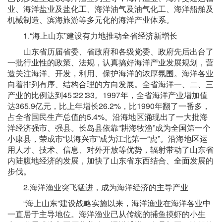
业、海洋盐业及盐化工、海洋油气及油气化工、海洋船舶及
机械制造、滨海旅游等多元化的海洋产业体系。
1.“海上山东”建设有力地推动全省经济新增长
山东省历届省委、省政府和各级党委、政府先后出台了
一批行业性的政策、法规，认真搞好海洋产业发展规划，营
造关注海洋、开发，利用、保护海洋的浓厚氛围。海洋各业
向着排列有序、结构合理的方向发展。全省海洋一、二、三
产业的比例达到45∶22∶33。1997年，全省海洋产业增加值
达365.9亿元，比上年增长26.2%，比1990年翻了一番多，
占全省国民生产总值的5.4%。沿海地区涌现出了一大批海
洋经济强市、强县。长岛县依靠“耕海牧渔”成为全国第一个
小康县，荣成市“以海兴市”成为江北第一“虎”。沿海地区运
用人才、技术、信息、对外开放等优势，辐射带动了山东省
内陆腹地经济的发展，加快了山东省东西结合、全面发展的
步伐。
2.海洋渔业突飞猛进，成为海洋经济的主导产业
“海上山东”建设战略实施以来，海洋渔业在海洋各业中
一直居于主导地位。海洋渔业已从传统的捕鱼摸虾的小生