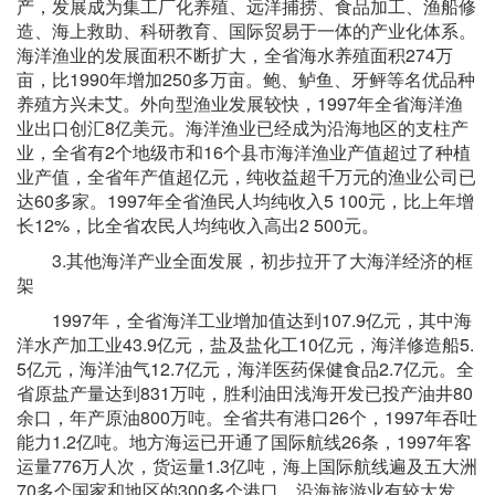
产，发展成为集工厂化养殖、远洋捕捞、食品加工、渔船修
造、海上救助、科研教育、国际贸易于一体的产业化体系。
海洋渔业的发展面积不断扩大，全省海水养殖面积274万
亩，比1990年增加250多万亩。鲍、鲈鱼、牙鲆等名优品种
养殖方兴未艾。外向型渔业发展较快，1997年全省海洋渔
业出口创汇8亿美元。海洋渔业已经成为沿海地区的支柱产
业，全省有2个地级市和16个县市海洋渔业产值超过了种植
业产值，全省年产值超亿元，纯收益超千万元的渔业公司已
达60多家。1997年全省渔民人均纯收入5 100元，比上年增
长12%，比全省农民人均纯收入高出2 500元。
3.其他海洋产业全面发展，初步拉开了大海洋经济的框
架
1997年，全省海洋工业增加值达到107.9亿元，其中海
洋水产加工业43.9亿元，盐及盐化工10亿元，海洋修造船5.
5亿元，海洋油气12.7亿元，海洋医药保健食品2.7亿元。全
省原盐产量达到831万吨，胜利油田浅海开发已投产油井80
余口，年产原油800万吨。全省共有港口26个，1997年吞吐
能力1.2亿吨。地方海运已开通了国际航线26条，1997年客
运量776万人次，货运量1.3亿吨，海上国际航线遍及五大洲
70多个国家和地区的300多个港口。沿海旅游业有较大发