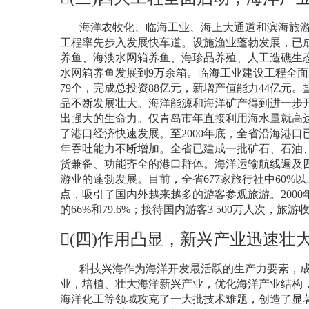
海洋农牧化、临海工业、海上大通道和滨海旅
工程率先步入发展快车道。设施渔业蓬勃发展，已
养鱼、海淡水网箱养鱼、海珍品养殖、人工造礁生
水网箱养鱼发展到
9
万余箱。临海工业建设工程全面
79
个，完成总投资
88
亿元，新增产值能力
44
亿元。
品不断发展壮大。海洋能源和海洋矿产得到进一步
出强大的生命力。仅青岛市年直接利用海水量就高
了港口经济快速发展。至
2000
年底，全省沿海港口
年吞吐能力不断增加。全省已建成一批矿石、石油
货兼备、功能齐全的港口群体。海洋运输航线遍及
游业的蓬勃发展。目前，全省
677
家旅行社中
60%
以
点，吸引了国内外越来越多的游客参观旅游。
2000
的
66%
和
79.6%
；接待国内游客
3 500
万人次，旅游
(
四
)
作用凸显，新兴产业迅速壮
科技兴海作为海洋开发最活跃的生产力要素，
业，培植、壮大海洋新兴产业，优化海洋产业结构
海洋化工等领域攻克了一大批技术难题，创造了显