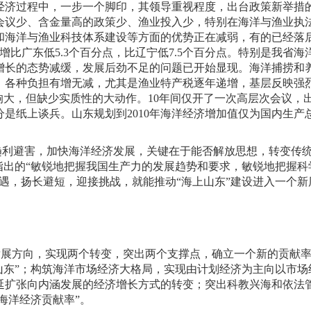
经济过程中，一步一个脚印，其领导重视程度，出台政策新举措
会议少、含金量高的政策少、渔业投入少，特别在海洋与渔业执
和海洋与渔业科技体系建设等方面的优势正在减弱，有的已经落
增比广东低
5.3
个百分点，比辽宁低
7.5
个百分点。特别是我省海
增长的态势减缓，发展后劲不足的问题已开始显现。海洋捕捞和
，各种负担有增无减，尤其是渔业特产税逐年递增，基层反映强
响大，但缺少实质性的大动作。
10
年间仅开了一次高层次会议，
分是纸上谈兵。山东规划到
2010
年海洋经济增加值仅为国内生产
趋利避害，加快海洋经济发展，关键在于能否解放思想，转变传
指出的“敏锐地把握我国生产力的发展趋势和要求，敏锐地把握科
遇，扬长避短，迎接挑战，就能推动“海上山东”建设进入一个新
发展方向，实现两个转变，突出两个支撑点，确立一个新的贡献率
山东”；构筑海洋市场经济大格局，实现由计划经济为主向以市场
延扩张向内涵发展的经济增长方式的转变；突出科教兴海和依法
海洋经济贡献率”。