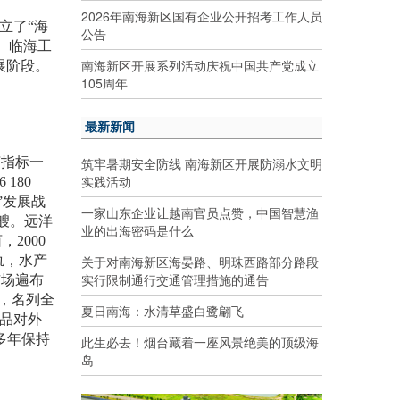
2026年南海新区国有企业公开招考工作人员
立了“海
公告
、临海工
南海新区开展系列活动庆祝中国共产党成立
展阶段。
105周年
最新新闻
筑牢暑期安全防线 南海新区开展防溺水文明
济指标一
实践活动
6 180
”发展战
一家山东企业让越南官员点赞，中国智慧渔
艘。远洋
业的出海密码是什么
亩，
2000
关于对南海新区海晏路、明珠西路部分路段
轨，水产
实行限制通行交通管理措施的通告
市场遍布
，名列全
夏日南海：水清草盛白鹭翩飞
品对外
多年保持
此生必去！烟台藏着一座风景绝美的顶级海
岛