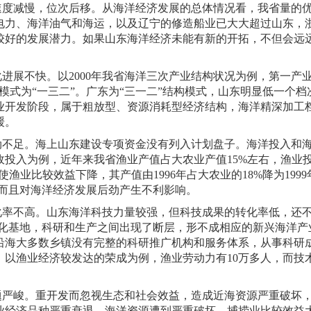
速度减慢，位次后移。从海洋经济发展的总体情况看，我省量的
电力、海洋油气和海运，以及辽宁的修造船业已大大超过山东，
较好的发展潜力。如果山东海洋经济未能有新的开拓，不但会远
化进展不快。以
2000
年我省海洋三次产业结构状况为例，第一产
模式为“一三二”。广东为“三一二”结构模式，山东明显低一个档
业开发阶段，属于粗放型、资源消耗型经济结构，海洋精深加工
缓。
劲不足。海上山东建设专项资金没有列入计划盘子。海洋投入和
政投入为例，近年来我省渔业产值占大农业产值
15%
左右，渔业
使渔业比较效益下降，其产值由
1996
年占大农业的
18%
降为
1999
而且对海洋经济发展后劲产生不利影响。
化率不高。山东海洋科技力量较强，但科技成果的转化率低，还
化基地，科研和生产之间出现了断层，形不成相应的新兴海洋产
沿海大多数乡镇没有完整的科研推广机构和服务体系，从事科研
。以渔业经济较发达的荣成为例，渔业劳动力有
10
万多人，而技
题严峻。重开发而忽视生态和社会效益，造成近海资源严重破坏
业经济品种严重衰退，海洋资源遭到严重破坏，捕捞业比较效益