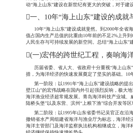
动“海上山东”建设在新世纪有更大的突破，对于建

一、
10
年
“
海上山东
”
建设的成就
10
年“海上山东”建设成就斐然。到
2000
年全省
值占国内生产总值的比重由
10
年前的不足
2%
上升到
人民生存与可持续发展的新空间。总结“海上山东”
(
一
)
宏伟的跨世纪工程，奏响海
历届省委、省人大、省政府十分重视“海上山东
措，为海洋经济的快速发展奠定了坚实的基础。
10
第一阶段：以
1991
年“海上山东”建设战略的提
壁江山”的宏伟战略在国内外引起强烈反响，极大
海洋渔业经济超常规发展。青岛海洋科技产业城、威海
陆桥头堡”以及东营、滨州“上粮下渔”综合开发等
第二阶段：以
1995
年山东省委书记吴官正在沿海
撤销省水产局组建省海洋与渔业厅为标志，海洋经
海洋主管部门及海洋监察执法机构相继成立，海洋
经济继续保持快速增长势头。