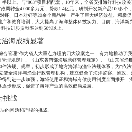
一半以上。与“
863
”项目相配套，
10
年来，全省安排海洋科技攻关
财政周转金
4 000
多万元，贷款
1.4
亿元，研制开发新产品
100
多个
对虾、日本对虾等
20
余个新品种，产生了巨大经济效益。积极促
推广和教育培训，大大提高了海洋整体科技实力。目前，海洋新
洋科技进步贡献率达到
50%
以上。
法治海成绩显著
综合管理”作为省人大重点办理的四大议案之一，有力地推动了
用管理规定》、《山东省南部海域亲虾管理规定》、《山东省渔
0
件法规、规章，初步形成了地方海洋与渔业法规体系，为“依法
建立健全海洋与渔业行政管理机构，建立健全了海洋监察、渔政、
护得到进一步加强，海域使用证和海域有偿使用制度全面推开，
络逐步形成，促进了海洋产业的高效健康发展。
与挑战
解决的问题和严峻的挑战。