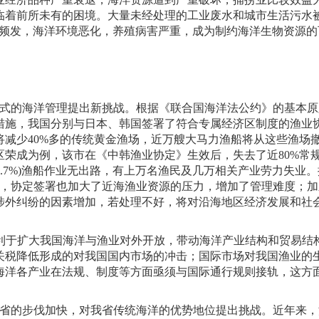
临着前所未有的困境。大量未经处理的工业废水和城市生活污水
频发，海洋环境恶化，养殖病害严重，成为制约海洋生物资源的
式的海洋管理提出新挑战。根据《联合国海洋法公约》的基本原
措施，我国分别与日本、韩国签署了符合专属经济区制度的渔业
将减少
40%
多的传统黄金渔场，近万艘大马力渔船将从这些渔场
区荣成为例，该市在《中韩渔业协定》生效后，失去了近
80%
常
.7%)
渔船作业无出路，有上万名渔民及几万相关产业劳力失业。
，协定签署也加大了近海渔业资源的压力，增加了管理难度；加
涉外纠纷的因素增加，若处理不好，将对沿海地区经济发展和社
利于扩大我国海洋与渔业对外开放，带动海洋产业结构和贸易结
关税降低形成的对我国国内市场的冲击；国际市场对我国渔业的
海洋各产业在法规、制度等方面亟须与国际通行规则接轨，这方
省的步伐加快，对我省传统海洋的优势地位提出挑战。近年来，