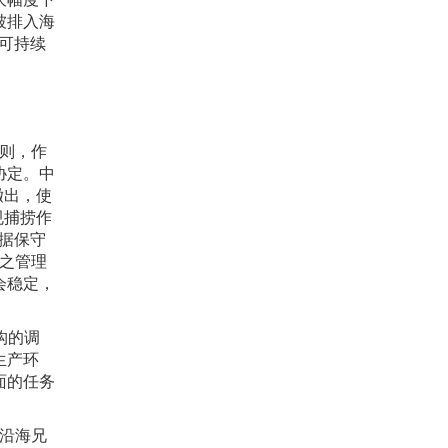
被排入海
可持续
则，作
协定。中
撤出，使
规捕捞作
据保守
之管理
会稳定，
构的调
生产环
面的任务
沿海兄