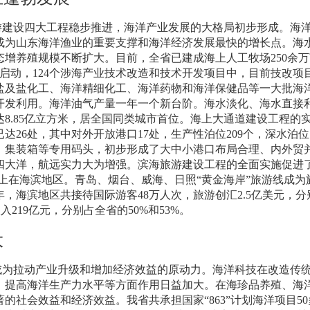
游建设四大工程稳步推进，海洋产业发展的大格局初步形成。海
成为山东海洋渔业的重要支撑和海洋经济发展最快的增长点。海
态增养殖规模不断扩大。目前，全省已建成海上人工牧场
250
余万
启动，
124
个涉海产业技术改造和技术开发项目中，目前技改项
盐及盐化工、海洋精细化工、海洋药物和海洋保健品等一大批海
开发利用。海洋油气产量一年一个新台阶。海水淡化、海水直接
达
8.85
亿立方米，居全国同类城市首位。海上大通道建设工程的
已达
26
处，其中对外开放港口
17
处，生产性泊位
209
个，深水泊位
、集装箱等专用码头，初步形成了大中小港口布局合理、内外贸
四大洋，航远实力大为增强。滨海旅游建设工程的全面实施促进
上在海滨地区。青岛、烟台、威海、日照“黄金海岸”旅游线成为
年，海滨地区共接待国际游客
48
万人次，旅游创汇
2.5
亿美元，分
收入
219
亿元，分别占全省的
50%
和
53%
。
大
成为拉动产业升级和增加经济效益的原动力。海洋科技在改造传
，提高海洋生产力水平等方面作用日益加大。在海珍品养殖、海
著的社会效益和经济效益。我省共承担国家“
863
”计划海洋项目
50