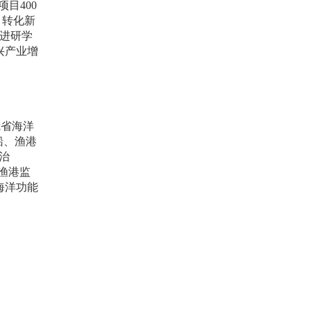
项目
400
，转化新
进研学
兴产业增
我省海洋
船、渔港
治
渔港监
海洋功能