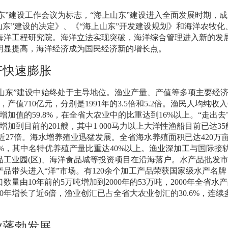
东”建设工作会议为标志，“海上山东”建设进入全面发展时期，成
山东”建设的决定》、《“海上山东”开发建设规划》和海洋农牧化
海洋工程研究院。海洋立法实现突破，海洋综合管理进入新的发
明显提高，海洋经济成为国民经济新的增长点。
济快速膨胀
山东”建设中始终处于主导地位。渔业产量、产值等多项主要经
，产值
710
亿元，分别是
1991
年的
3.5
倍和
5.2
倍。渔民人均纯收入
增加值的
59.8%
，在全省大农业中的比重达到
16%
以上。“走出去
增加到目前的
201
艘，其中
1 000
马力以上大洋性渔船目前已达
35
近
27
倍。海水增养殖业迅猛发展。全省海水养殖面积已达
420
万
%
，其中名特优养殖产量比重达
40%
以上。渔业深加工与国际接
品工业园
(
区
)
、海洋食品城等投资项目在沿海落户。水产品批发
品带头进入“洋”市场。有
120
余个加工产品荣获国家级水产名牌
口数量由
10
年前的
5
万吨增加到
2000
年的
53
万吨，
2000
年全省水产
0
年增长了近
6
倍，渔业创汇已占全省大农业创汇的
30.6%
，连续
业蓬勃发展