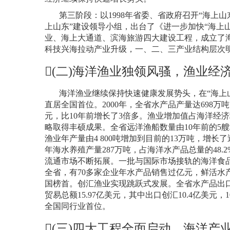
第三阶段：以
1998
年省委、省政府召开“海上山
上山东”建设领导小组，出台了《进一步加快“海上
业、海上大通道、滨海旅游四大建设工程，成立了
科技兴海拉动产业升级，一、二、三产业结构层次
(
二
)
海洋渔业独领风骚，渔业经
海洋渔业继续保持快速健康发展势头，在“海上
直居全国首位。
2000
年，全省水产品产量达
698
万吨
元，比
10
年前增长了
3
倍多。渔业增加值占海洋经济
略取得丰硕成果。全省远洋渔船数量由
10
年前的
5
艘
渔业年产量由
4 800
吨增加到目前的
13
万吨，增长了
年海水养殖产量
287
万吨，占海洋水产品总量的
48.2
流通市场不断拓展。一批与国际市场接轨的海洋食
全省，有
70
多家企业年水产品销售过亿元，鲜活水产
国榜首。创汇渔业实现跳跃式发展。全省水产品出
贸易总额
15.97
亿美元，其中出口创汇
10.4
亿美元，
1
全国同行业首位。
(
三
)
四大工程全面启动，海洋产