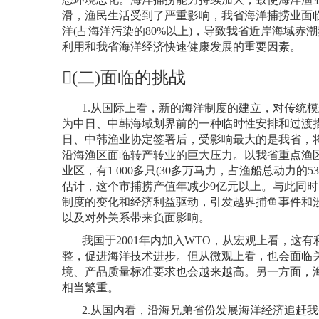
滑，渔民生活受到了严重影响，我省海洋捕捞业面
洋
(
占海洋污染的
80%
以上
)
，导致我省近岸海域赤潮
利用和我省海洋经济快速健康发展的重要因素。
(
二
)
面临的挑战
1.
从国际上看，新的海洋制度的建立，对传统模
为中日、中韩海域划界前的一种临时性安排和过渡
日、中韩渔业协定签署后，受影响最大的是我省，
沿海渔区面临转产转业的巨大压力。以我省重点渔
业区，有
1 000
多只
(30
多万马力，占渔船总动力的
53
估计，这个市捕捞产值年减少
9
亿元以上。与此同时
制度的变化和经济利益驱动，引发越界捕鱼事件和
以及对外关系带来负面影响。
我国于
2001
年内加入
WTO
，从宏观上看，这有
整，促进海洋技术进步。但从微观上看，也会面临
境、产品质量标准要求也会越来越高。另一方面，
相当繁重。
2.
从国内看，沿海兄弟省份发展海洋经济追赶我