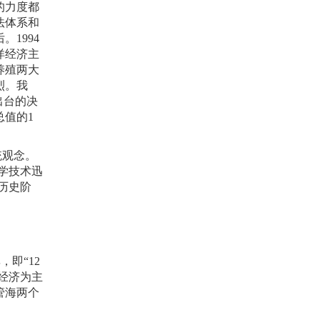
的力度都
法体系和
后。
1994
洋经济主
养殖两大
烈。我
出台的决
总值的
1
统观念。
学技术迅
历史阶
，即“
12
经济为主
管海两个