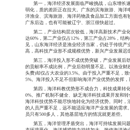
第一，海洋经济发展面临严峻挑战，山东增长
弱化，质的差距正在拉大。广东的滨海旅游、海洋
洋渔业、滨海旅游、海洋药物及食品加工方面也有
广东后边，也有可能被辽宁、浙江很快超过。
第二，产业结构层次较低，海洋高新技术产业
达
60%
，第二产业仅占
12%
，第三产业占
28%
，结构
见，山东海洋经济是渔业经济当家，仍处于传统产
高，高科技产业形不成规模优势，新兴产业发展迟
第三，海洋投入形不成优势突破，产业发展后
的贡献率不成比例，产业后劲明显不足。以渔业财
头费
)
却仅占大农业的
3.5%
。由于投入严重不足，致
5%
。海洋投入不足不但影响海洋产业优势的发挥，
第四，海洋科教优势形不成合力，科技成果转
0%
。推广机制不健全、缺乏海洋科技成果开发和转
海洋科技优势不能尽快地转化为经济优势。同时，
的人员严重不足，远不能适应海洋产业发展的需求
员只有
500
多人，其他基层地方的情况就更差些。
第五，海洋管理矛盾突出，海洋可持续发展问
态环境恶化。海洋捕捞能力持续加大，致使海洋渔