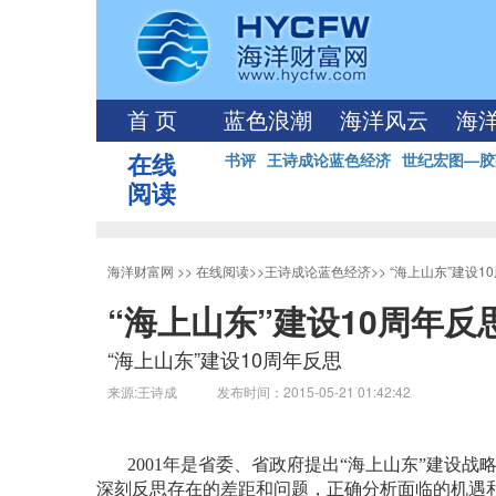
首 页
蓝色浪潮
海洋风云
海
在线
书评
王诗成论蓝色经济
世纪宏图—胶
阅读
海洋财富网
>>
在线阅读
>>
王诗成论蓝色经济
>>
“海上山东”建设1
“海上山东”建设10周年反
“海上山东”建设10周年反思
来源:王诗成 发布时间：2015-05-21 01:42:42
2001
年是省委、省政府提出“海上山东”建设战
深刻反思存在的差距和问题，正确分析面临的机遇和