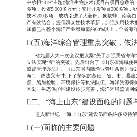
中承担“
819
”主题
(
海洋生物技术
)
项目占项目总数的
多项，投资
5 000
多万元；安排开发项目
300
多项，
技术
200
多项。成功引进了大菱鲆、象拔蚌、南美白
产有效结合，提倡群众性技术革新，加强实用技术
加值已占整个海洋产业增加值的
60%
以上，全省海
(
五
)
海洋综合管理重点突破，依
省九届人大一次会议把议案“关于加强我省海洋
立法实现“零”的突破。先后出台了《山东省海域使
监督管理办法》、《山东省内陆渔业管理条例》等
2
海”、“依法兴海”打下了坚实的基础。省、市、县
督、船舶检验、环境保护等执法队伍。海洋资源保
区划、生态保护区建设逐步完善，海洋环境监测网

二、
“
海上山东
”
建设面临的问题
进入新世纪，“海上山东”建设仍面临许多亟待
(
一
)
面临的主要问题