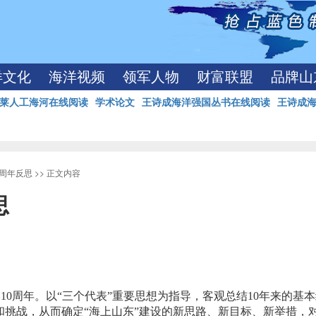
洋文化
海洋视频
领军人物
财富联盟
品牌山
莱人工海河在线阅读
学术论文
王诗成海洋强国丛书在线阅读
王诗成
0周年反思
>> 正文内容
思
略
10
周年。以“三个代表”重要思想为指导，客观总结
10
年来的基本
挑战，从而确定“海上山东”建设的新思路、新目标、新举措，