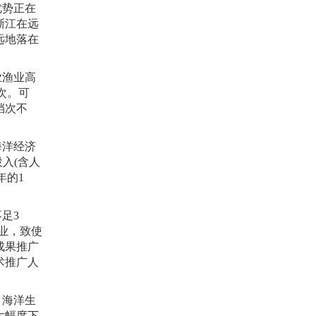
优势正在
浙江在远
远地落在
业渔业高
次。可
档次不
海洋经济
投入
(
含人
年的
1
不足
3
业，致使
成果推广
术推广人
，海洋生
大幅度下