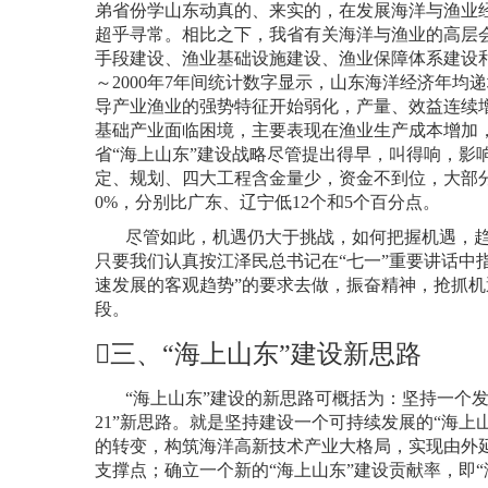
弟省份学山东动真的、来实的，在发展海洋与渔业
超乎寻常。相比之下，我省有关海洋与渔业的高层
手段建设、渔业基础设施建设、渔业保障体系建设
～
2000
年
7
年间统计数字显示，山东海洋经济年均递
导产业渔业的强势特征开始弱化，产量、效益连续
基础产业面临困境，主要表现在渔业生产成本增加
省“海上山东”建设战略尽管提出得早，叫得响，影
定、规划、四大工程含金量少，资金不到位，大部
0%
，分别比广东、辽宁低
12
个和
5
个百分点。
尽管如此，机遇仍大于挑战，如何把握机遇，
只要我们认真按江泽民总书记在“七一”重要讲话中
速发展的客观趋势”的要求去做，振奋精神，抢抓机
段。

三、
“
海上山东
”
建设新思路
“海上山东”建设的新思路可概括为：坚持一个
21
”
新思路。就是坚持建设一个可持续发展的“海上
的转变，构筑海洋高新技术产业大格局，实现由外
支撑点；确立一个新的“海上山东”建设贡献率，即“