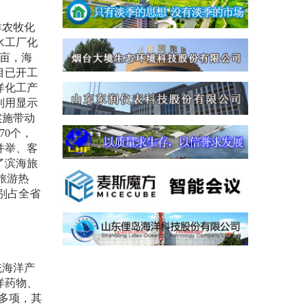
洋农牧化
水工厂化
亩，海
目已开工
洋化工产
利用显示
实施带动
70
个，
并举、客
了滨海旅
旅游热
别占全省
统海洋产
洋药物、
多项，其