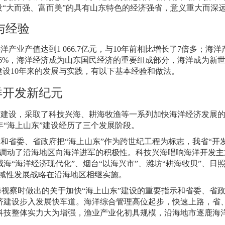
设“大而强、富而美”的具有山东特色的经济强省，意义重大而深
与经验
海洋产业产值达到
1 066.7
亿元，与
10
年前相比增长了
7
倍多；海洋
6%
，海洋经济成为山东国民经济的重要组成部分，海洋成为新
建设
10
年来的发展与实践，有以下基本经验和做法。
洋开发新纪元
”建设，采取了科技兴海、耕海牧渔等一系列加快海洋经济发展
年“海上山东”建设经历了三个发展阶段。
出和省委、省政府把“海上山东”作为跨世纪工程为标志，我省“开
地调动了沿海地区向海洋进军的积极性。科技兴海唱响海洋开发主
“海洋经济现代化”、烟台“以海兴市”、潍坊“耕海牧贝”、日照
区域性发展战略在沿海地区相继实施。
视察时做出的关于加快“海上山东”建设的重要指示和省委、省
济建设步入发展快车道。海洋综合管理高位起步，快速上路，省
科技整体实力大为增强，渔业产业化初具规模，沿海地市逐鹿海