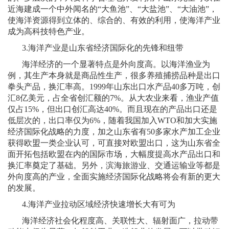
近海建成一个中外闻名的“大鱼池”、“大盐池”、“大油池”，
使海洋资源得到立体的、综合的、有效的利用，使海洋产业
成为高科技特色产业。
3.
海洋产业是山东省经济国际化的先锋和纽带
海洋经济的一个显著特点是外向度高。以海洋渔业为
例，其生产本身就是商品性生产，很多养殖捕捞品种是出口
拳头产品，换汇率高。
1999
年山东出口水产品
40
多万吨，创
汇
8
亿美元，占全省创汇额的
7%
。从大农业来看，渔业产值
仅占
15%
，但出口创汇高达
40%
。而且现在的产品出口还是
低层次的，出口率仅为
6%
，随着我国加入
WTO
和加大实施
经济国际化战略的力度，加之山东省有
50
多家水产加工企业
获得欧盟一类企业认可，可直接对欧盟出口，这为山东省全
面开拓包括欧盟在内的国际市场，大幅度提高水产品出口和
换汇率奠定了基础。另外，滨海旅游业、交通运输业等都是
外向度高的产业，全面实施经济国际化战略将会有新的更大
的发展。
4.
海洋产业拉动区域经济快速增长大有可为
海洋经济社会化程度高、关联性大、辐射面广，拉动带