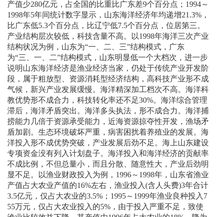
产值少
280
亿元，占全国的比重比广东差
9
个百分点；
1994
～
1998
年
5
年间统计数字显示，山东海洋经济年均递增
21.3%
，
比广东低
5.3
个百分点，比辽宁低
7.5
个百分点，位居第三。
产业结构层次较低，科技含量不高。以
1998
年海洋三次产业
结构状况为例，山东为“一、二、三”结构模式，广东
为“三、一、二”结构模式，山东明显低一个大档次，进一步
说明山东海洋经济是渔业经济当家，仍处于传统产业开发阶
段，属于粗放型、资源消耗型经济结构，高科技产业形不成
气候，新兴产业发展缓慢。海洋精深加工档次不高。海洋科
教优势形不成合力，科技转化率还不足
30%
。海洋综合管理
滞后，海洋矛盾突出。海洋多头执法，形不成合力。海洋捕
捞能力几倍于资源承受能力，近海资源掠夺性开发，渔场矛
盾加剧。生态环境破坏严重，病害困扰着养殖业的发展。海
洋投入形不成优势突破，产业发展后劲不足。海上山东建设
专项资金没有列入计划盘子。海洋投入和海洋经济的贡献率
不成比例，不但总量小，而且分散、随意性大，产业后劲明
显不足。以渔业财政投入为例，
1996
～
1998
年，山东省渔业
产值占大农业产值的
16%
左右，渔业投入
(
含人头费
)3
年合计
3.5
亿元，仅占大农业的
3.5%
；
1995
～
1999
年渔业良种投入
7
55
万元，仅占大农业投入的
5%
，由于投入严重不足，致使