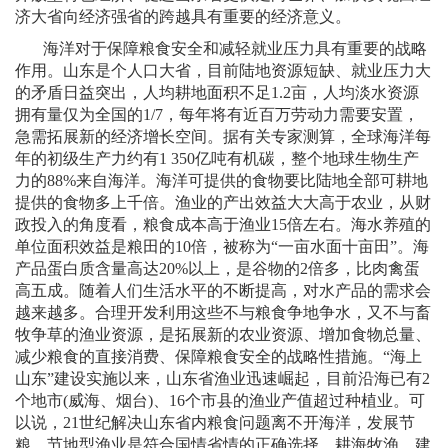
济大省向经济强省的跨越具有重要的经济意义。
海洋对于保障粮食安全和减轻就业压力具有重要的战略
作用。山东是个人口大省，目前陆地资源短缺、就业压力大
的矛盾日益突出，人均耕地面积不足
1.2
亩，人均淡水资源
拥有量仅为全国的
1/7
，每年将有近百万劳动力需要安置，
急需拓展新的经济增长空间。据有关专家测算，全球海洋每
年的初级生产力约有
1 350
亿吨有机碳，整个地球生物生产
力的
88%
来自海洋。海洋可提供的食物要比陆地全部可耕地
提供的食物多上千倍。渔业的产出效益大大高于农业，从财
政投入的角度看，粮食成本高于渔业
15
倍左右。海水养殖的
单位面积效益是粮田的
10
倍，被称为“一亩水面十亩田”。海
产品蛋白质含量高达
20%
以上，是谷物的
2
倍多，比肉禽蛋
高五成。随着人们生活水平的不断提高，对水产品的需求会
越来越多。合理开发利用这些不与粮食争地争水，又不与畜
牧争草的渔业资源，是拓展新的农业资源、增加食物总量、
减少粮食的直接消费、保障粮食安全的战略性措施。“海上
山东”建设实施以来，山东省渔业迅速崛起，目前沿海已有
2
个地市
(
威海、烟台
)
、
16
个市县的渔业产值超过种植业。可
以说，
21
世纪解决山东省内粮食问题离不开海洋，发展节
粮、节地型渔业是符合国情省情的正确选择。耕海牧渔、建