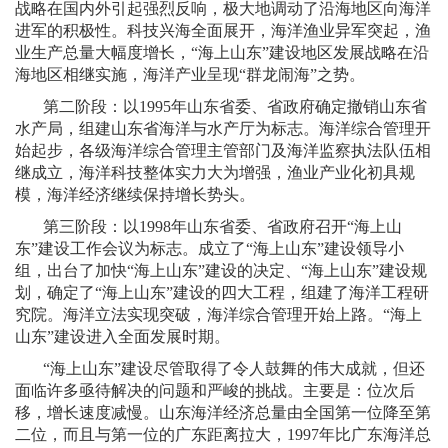
战略在国内外引起强烈反响，极大地调动了沿海地区向海洋
进军的积极性。科技兴海全面展开，海洋渔业异军突起，渔
业生产总量大幅度增长，“海上山东”建设地区发展战略在沿
海地区相继实施，海洋产业呈现“群龙闹海”之势。
第二阶段：以
1995
年山东省委、省政府确定撤销山东省
水产局，组建山东省海洋与水产厅为标志。海洋综合管理开
始起步，各级海洋综合管理主管部门及海洋监察执法队伍相
继成立，海洋科技整体实力大为增强，渔业产业化初具规
模，海洋经济继续保持增长势头。
第三阶段：以
1998
年山东省委、省政府召开“海上山
东”建设工作会议为标志。成立了“海上山东”建设领导小
组，出台了加快“海上山东”建设的决定、“海上山东”建设规
划，确定了“海上山东”建设的四大工程，组建了海洋工程研
究院。海洋立法实现突破，海洋综合管理开始上路。“海上
山东”建设进入全面发展时期。
“海上山东”建设尽管取得了令人鼓舞的伟大成就，但还
面临许多亟待解决的问题和严峻的挑战。主要是：位次后
移，增长速度减慢。山东海洋经济总量由全国第一位降至第
二位，而且与第一位的广东距离拉大，
1997
年比广东海洋总