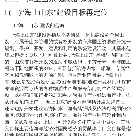
(
一
)
“
海上山东
”
建设目标再定位
1.
“海上山东”建设的范畴
“海上山东”建设是指从全省海陆一体化建设的全局出
发，对属于山东管理的或有权开发的海洋国土资源进行统一
规划、保护、开发、建设和利用的系统建设活动，其基本范
畴应包括：
①
从地理区域上讲，“海上山东”是相对内陆而言
的。山东省有权开发的近海水域达
14
万平方千米，海洋国土
相当于陆地面积的
83%
，主要包括沿海内水、领海、专属经
济区和低潮线上的滩涂面积。
②
从产业范围讲，“海上山
东”建设是指沿海经济区域
(
沿海地市县
)
通过开发利用和保护
海洋资源而形成的各种物质生产和服务部门的生产经营活
动，这些部门和行业的总和称之为海洋产业或涉海产业。
③
从开发范围上讲，“海上山东”建设不但包括开发海洋国土，
还应包括开发建设沿海陆岸、海岛陆域以及依法可利用的公
海区域和国外合作区域的开发。海洋的产业链可延伸到内
陆。
④
从发展目标上讲，可分为狭义和广义两个目标。其狭
义目标主要指海洋经济对国民经济的贡献率；广义目标是指
拉动沿海区域经济的增长率。从而逐步实现陆上
—
个山东、