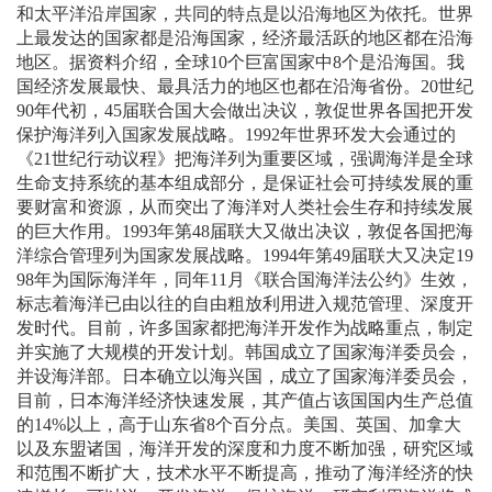
和太平洋沿岸国家，共同的特点是以沿海地区为依托。世界
上最发达的国家都是沿海国家，经济最活跃的地区都在沿海
地区。据资料介绍，全球
10
个巨富国家中
8
个是沿海国。我
国经济发展最快、最具活力的地区也都在沿海省份。
20
世纪
90
年代初，
45
届联合国大会做出决议，敦促世界各国把开发
保护海洋列入国家发展战略。
1992
年世界环发大会通过的
《
21
世纪行动议程》把海洋列为重要区域，强调海洋是全球
生命支持系统的基本组成部分，是保证社会可持续发展的重
要财富和资源，从而突出了海洋对人类社会生存和持续发展
的巨大作用。
1993
年第
48
届联大又做出决议，敦促各国把海
洋综合管理列为国家发展战略。
1994
年第
49
届联大又决定
19
98
年为国际海洋年，同年
11
月《联合国海洋法公约》生效，
标志着海洋已由以往的自由粗放利用进入规范管理、深度开
发时代。目前，许多国家都把海洋开发作为战略重点，制定
并实施了大规模的开发计划。韩国成立了国家海洋委员会，
并设海洋部。日本确立以海兴国，成立了国家海洋委员会，
目前，日本海洋经济快速发展，其产值占该国国内生产总值
的
14%
以上，高于山东省
8
个百分点。美国、英国、加拿大
以及东盟诸国，海洋开发的深度和力度不断加强，研究区域
和范围不断扩大，技术水平不断提高，推动了海洋经济的快