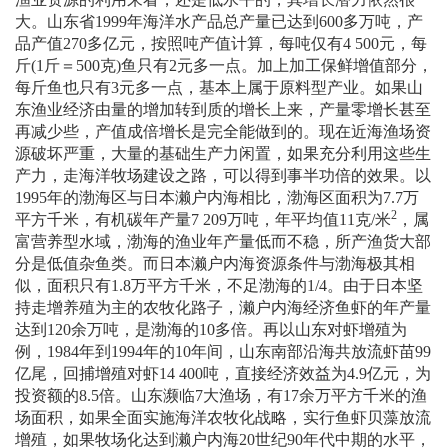
大。山东省
1999
年海洋水产品总产量已达到
600
多万吨，产
品产值
270
多亿元，按照吨产值计算，每吨仅有
4 500
元，每
斤
(1
斤＝
500
克
)
鱼只有
2
元多一点。加上加工保鲜增值部分，
每斤鱼也只有
3
元多一点，基本上属于原料型产业。如果山
东渔业经济由量的增加转到质的增长上来，产量零增长甚至
再减少些，产值成倍增长是完全能做到的。现在近海渔场资
源破坏严重，大量的基础生产力闲置，如果充分利用这些生
产力，走海洋牧场建设之路，可以得到事半功倍的效果。以
1995
年的渤海区与日本濑户内海相比，渤海区面积为
7.7
万
2
平方千米，有机碳年产量
7 209
万吨，年平均值
11
克
/
米
，属
富营养型水域，渤海的渔业年产量低而不稳，所产渔货大部
分是低值杂鱼类。而日本濑户内海资源条件与渤海极其相
似，面积只有
1.8
万平方千米，不足渤海的
1/4
。由于日本坚
持走增养殖为主的农牧化路子，濑户内海经济鱼虾的年产量
达到
120
余万吨，是渤海的
10
多倍。再以山东对虾增殖为
例，
1984
年到
1994
年的
10
年间，山东南部沿海共放流虾苗
99
亿尾，回捕增殖对虾
14 400
吨，直接经济效益为
4.9
亿元，为
投资额的
8.5
倍。山东濒临
7
大渔场，有
17
余万平方千米的渔
场面积，如果全面实施海洋农牧化战略，实行鱼虾贝藻放流
增殖，如果牧场化达到濑户内海
20
世纪
90
年代中期的水平，