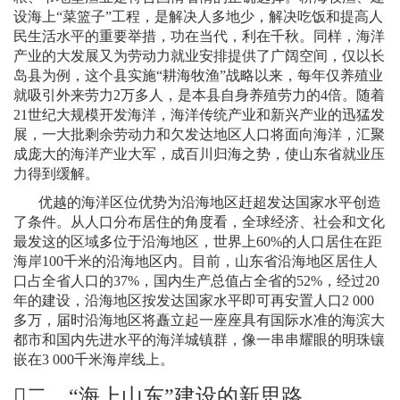
设海上“菜篮子”工程，是解决人多地少，解决吃饭和提高人
民生活水平的重要举措，功在当代，利在千秋。同样，海洋
产业的大发展又为劳动力就业安排提供了广阔空间，仅以长
岛县为例，这个县实施“耕海牧渔”战略以来，每年仅养殖业
就吸引外来劳力
2
万多人，是本县自身养殖劳力的
4
倍。随着
21
世纪大规模开发海洋，海洋传统产业和新兴产业的迅猛发
展，一大批剩余劳动力和欠发达地区人口将面向海洋，汇聚
成庞大的海洋产业大军，成百川归海之势，使山东省就业压
力得到缓解。
优越的海洋区位优势为沿海地区赶超发达国家水平创造
了条件。从人口分布居住的角度看，全球经济、社会和文化
最发这的区域多位于沿海地区，世界上
60%
的人口居住在距
海岸
100
千米
的沿海地区内。目前，山东省沿海地区居住人
口占全省人口的
37%
，国内生产总值占全省的
52%
，经过
20
年的建设，沿海地区按发达国家水平即可再安置人口
2 000
多万，届时沿海地区将矗立起一座座具有国际水准的海滨大
都市和国内先进水平的海洋城镇群，像一串串耀眼的明珠镶
嵌在
3 000
千米
海岸线上
。

二、
“
海上山东
”
建设的新思路