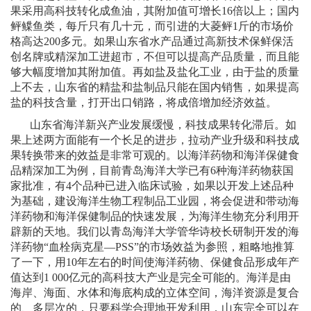
果采用高科技转化成鱼油，其附加值可增长
16
倍以上；国内
鲆鲽鱼类，每斤只有几十元，而引进的大菱鲆
1
斤的市场价
格高达
200
多元。如果山东省水产品通过高新技术保鲜保活
创名牌或精深加工进超市，不但可以提高产品质量，而且能
够大幅度增加其附加值。再如盐及盐化工业，由于盐的质量
上不去，山东省的精盐和盐制品只能在国内销售，如果提高
盐的科技含量，打开出口销路，将成倍增加经济效益。
山东省海洋新兴产业发展缓慢，科技成果转化滞后。如
果上述两方面能有一个长足的进步，拉动产业升级和科技成
果转换带来的效益是非常可观的。以海洋药物和海洋保健食
品精深加工为例，目前青岛海洋大学已有
6
种海洋药物获国
家批准，有
4
个品种已进入临床试验，如果以开发上述品种
为基础，建设海洋生物工程制品工业园，将会促进和带动海
洋药物和海洋保健制品的快速发展，为海洋生物充分利用开
辟新的天地。我们以青岛海洋大学管华诗校长研制开发的海
洋药物“血栓病克星
—PSS
”的市场效益为参照，粗略地推算
了一下，用
10
年左右的时间使海洋药物、保健食品形成年产
值达到
1 000
亿元的高科技大产业是完全可能的。海洋是由
海岸、海面、水体和海底构成的立体空间，海洋资源是复合
的、多层次的，只要科学合理地开发利用，山东完全可以在