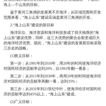
海上
—
个山东的目标。
鉴于黄河三角洲的发展离不开海洋，从区域范围和开发
范围来看，“海上山东”建设应涵盖黄河三角洲的开发。
2.
“海上山东”建设的新目标
海洋区位、海洋资源和海洋科技形成了得天独厚的“海
上山东”建设优势，同样，这三大优势的聚合会裂变成巨大
的海洋经济优势。据此，“海上山东”建设的发展新目标采取
三步走的战略。
(1)
狭义目标：
第一步：从
1991
年到
2010
年，用
20
年的时间使海洋经济
对国民经济的贡献率达到
20%
，比
1991
年翻一番多；
第二步：从
2011
年到
2030
年，再用
20
年的时间使海洋经
济对国民经济的贡献率再翻一番，达到
35%
；
第三步：从
2031
年到
21
世纪中叶，使海洋经济对国民经
济的贡献率达到
45%
以上，“海上山东”建成。
(2)
广义目标：