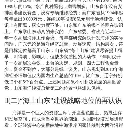
渔业比较效益下降，其产值由
1996
年占大农业的
18%
，降为
1999
年的
15%
。水产良种退化，病害增多。山东多年没有安
排渔港建设资金，没有专项维修经费；而广东省从
1994
年起
每年拿出
8 000
万元，连续
10
年投资
8
亿元用于渔港建设。认
识上有距离，落实力度不够。山东和广东的根本差距在认识
上。广东学山东动真的来实的，广东省委、省政府近
4
年一
年一次高层海洋工作会议，每年都研究解决开发海洋的实际
问题，广东无论是海洋经济总量、发展速度、结构层次，还
是目标定位都高于山东；山东省“海上山东”建设尽管提出得
早，叫得响，影响大，但缺少实质性的大动作，
9
年间仅开
了一次高层次会议，出台的决定、规划、四大工程含金量
少，资金不到位，大部分是纸上谈兵。山东规划到
2010
年海
洋经济增加值仅为国内生产总值的
10%
，比广东、辽宁分别
低
12
个和
5
个百分点。上述问题如果不引起决策层的高度警
觉，山东海洋经济总量第二的位置也将难以保持。
(
二
)
“
海上山东
”
建设战略地位的再认识
海洋是一个巨大的资源宝库，开发蓝色国土、拓展生存
和发展空间，已成为当今世界的潮流。从国际经济发展进程
看，全球经济中心先后由地中海沿岸国家转移到大西洋沿岸