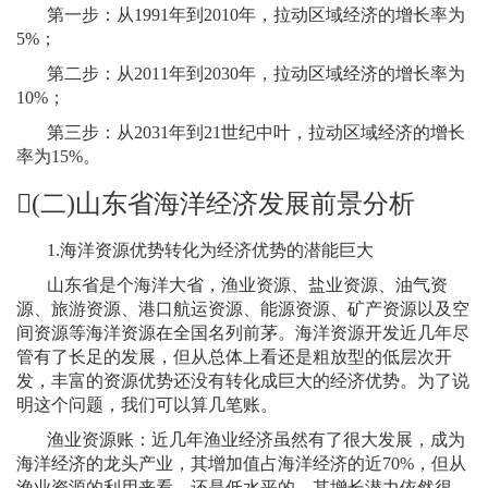
第一步：从
1991
年到
2010
年，拉动区域经济的增长率为
5%
；
第二步：从
2011
年到
2030
年，拉动区域经济的增长率为
10%
；
第三步：从
2031
年到
21
世纪中叶，拉动区域经济的增长
率为
15%
。
(
二
)
山东省海洋经济发展前景分析
1.
海洋资源优势转化为经济优势的潜能巨大
山东省是个海洋大省，渔业资源、盐业资源、油气资
源、旅游资源、港口航运资源、能源资源、矿产资源以及空
间资源等海洋资源在全国名列前茅。海洋资源开发近几年尽
管有了长足的发展，但从总体上看还是粗放型的低层次开
发，丰富的资源优势还没有转化成巨大的经济优势。为了说
明这个问题，我们可以算几笔账。
渔业资源账：近几年渔业经济虽然有了很大发展，成为
海洋经济的龙头产业，其增加值占海洋经济的近
70%
，但从
渔业资源的利用来看，还是低水平的，其增长潜力依然很