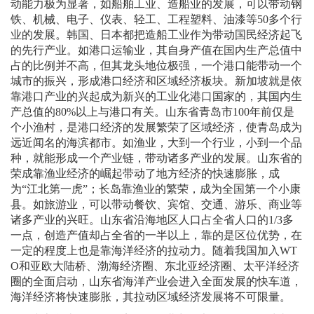
动能力极为显著，如船舶工业、造船业的发展，可以带动钢
铁、机械、电子、仪表、轻工、工程塑料、油漆等
50
多个行
业的发展。韩国、日本都把造船工业作为带动国民经济起飞
的先行产业。如港口运输业，其自身产值在国内生产总值中
占的比例并不高，但其龙头地位极强，一个港口能带动一个
城市的振兴，形成港口经济和区域经济板块。新加坡就是依
靠港口产业的兴起成为新兴的工业化港口国家的，其国内生
产总值的
80%
以上与港口有关。山东省青岛市
100
年前仅是
个小渔村，是港口经济的发展繁荣了区域经济，使青岛成为
远近闻名的海滨都市。如渔业，大到一个行业，小到一个品
种，就能形成一个产业链，带动诸多产业的发展。山东省的
荣成靠渔业经济的崛起带动了地方经济的快速膨胀，成
为“江北第一虎”；长岛靠渔业的繁荣，成为全国第一个小康
县。如旅游业，可以带动餐饮、宾馆、交通、游乐、商业等
诸多产业的兴旺。山东省沿海地区人口占全省人口的
1/3
多
一点，创造产值却占全省的一半以上，靠的是区位优势，在
一定的程度上也是靠海洋经济的拉动力。随着我国加入
WT
O
和亚欧大陆桥、渤海经济圈、东北亚经济圈、太平洋经济
圈的全面启动，山东省海洋产业会进入全面发展的快车道，
海洋经济将快速膨胀，其拉动区域经济发展将不可限量。