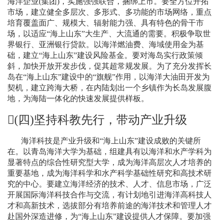
海洋企业
(
集团
)
，实施强强联合，捆绑上市。要全方位开拓
市场，建立健全多层次、多形式、多功能的市场网络，重点
培育覆盖面广、规模大、辐射能力强、具有特色的骨干市
场，以适应“海上山东”大生产、大流通的需要。积极争取世
界银行、亚洲银行贷款。以海洋燃油费、海域使用金为基
础，建立“海上山东”建设风险基金。要对海岛实行政策倾
斜，加快开放开发步伐，促其超常规发展。为了充分发挥长
岛在“海上山东”建设中的“旗舰”作用，以海洋大油田开发为
契机，建立跨海大桥，在内陆划出一个乡镇作为长岛发展腹
地，为海陆一体化的快速发展提供样板。
(
四
)
坚持科教先行，带动产业升级
海洋科技是产业升级和“海上山东”建设成败的关键所
在。以青岛海洋大学为基础，组建具有以海洋和水产学科为
显著特点的综合性研究型大学，成为海洋高层次人才培养的
重要基地，成为海洋科学和水产科学基础性研究和高技术研
究的中心。要建立海洋经济的技术、人才、信息市场，广泛
开展国际海洋科技合作与交流，有计划地引进海洋高科技人
才和高新技术，选拔部分有培养前途的海洋技术和管理人才
赴国外深造进修，为“海上山东”建设提供人才保障。要加强