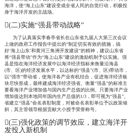
海洋，使“海上山东”建设变成全省人民的自觉行动，积极投
身于海洋开发的主战场。
(
二
)
实施
“
强县带动战略
”
为了认真落实李春亭省长在山东省九届人大第三次会议
上做的政府工作报告中提出的“制定切实有效的措施，搞
好‘海上山东’和黄河三角洲开发建设”的精神，建议山东省
将“强县带动”作为“海上山东”建设的激励机制予以实施。强
县是指在海洋经济发展中以海洋经济指标来衡量沿海县
(
市、区
)
的经济发展水平，以达标的“强县”
(
市、区
)
带动市，
以“强市”带动省，使海洋各产业有机结合，促进海洋经济板
块尽快形成，最终建成海洋经济强省。衡量“强县”的标准主
要看海洋产业增加值与国内生产总值的比例。只要海洋产业
增加值达到本地同年国内生产总值的
1/3
，即可视为“强县”。
省建立“强县”命名表彰制度，对被命名表彰单位予以政策倾
斜，其主管领导根据贡献大小授予荣誉称号。
(
三
)
强化政策的调节效应，建立海洋开
发投入新机制