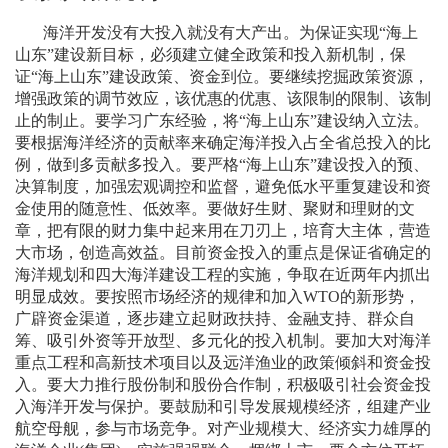
海洋开发没有大投入就没有大产出。为保证实现“海上
山东”建设新目标，必须建立健全政策和投入新机制，保
证“海上山东”建设政策、资金到位。要继续挖掘政策资源，
增强政策的调节效应，该优惠的优惠、该限制的限制、该制
止的制止。要学习广东经验，将“海上山东”建设纳入立法。
要根据海洋经济的贡献率来确定海洋投入占全省总投入的比
例，做到多贡献多投入。要严格“海上山东”建设投入的预、
决算制度，加强宏观调控和监督，避免低水平重复建设和资
金使用的随意性、低效率。要做好生财、聚财和理财的文
章，把有限的财力集中起来用在刀刃上，培育大主体，营造
大市场，创造高效益。目前资金投入的重点是保证省确定的
海洋规划和四大海洋建设工程的实施，争取在近两年内抓出
明显成效。要按照市场经济的规律和加入
WTO
的新形势，
广辟资金渠道，逐步建立起财政扶持、金融支持、群众自
筹、吸引外资等开放型、多元化的投入机制。要加大对海洋
重点工程和高新技术项目以及远洋渔业的政策倾斜和资金投
入。要大力推行股份制和股份合作制，积极吸引社会资金投
入海洋开发与保护。要鼓励和引导发展规模经济，组建产业
航空母舰，参与市场竞争。对产业规模大、经济实力雄厚的