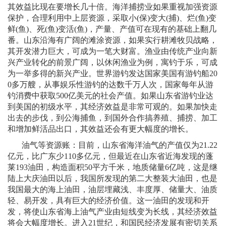
其效益比现在要增长几十倍。海洋捕捞业如果重视加强资源
保护，合理利用中上层资源，采取小
(
保
)
变大
(
捕
)
、烂
(
鱼
)
变
鲜
(
鱼
)
、死
(
鱼
)
变活
(
鱼
)
，产量、产值可在现有的基础上翻几
番。山东沿海有广阔的滩涂资源，如果实行耕滩牧贝战略，
其开发潜力巨大，可成为一笔大财富。渔业由传统产业向新
兴产业转化的前景广阔，以休闲渔业为例，寓钓于乐，可成
为一举多得的新兴产业。世界游钓发达国家美国有游钓船
20
0
多万艘，从事娱乐性游钓的达数千万人次，国家每年从游
钓消费中获取
500
亿美元的社会产值。如果山东省游钓业达
到美国的初级水平，其经济效益是非常可观的。如果加快走
出去的步伐，到公海捕鱼，到国外合作搞养殖、捕捞、加工
和增加鲜活品出口，其效益还会有更大幅度的增长。
油气等资源账：目前，山东省海洋油气的产值仅为
21.22
亿元，比广东少
110
多亿元，但最近在山东省近海发现的蓬
莱
19­3
油田，构造面积
50
平方千米，地质储量
6
亿吨，这是继
陆上大庆油田以后，我国所发现的第二大整装大油田，也是
我国最大的海上油田，油层埋藏浅、丰度厚、储量大、油质
轻、易开发，具有巨大的经济价值。这一油田的发现和开
发，将使山东省海上油气产业由短线变为长线，其经济效益
将会大幅度增长。进入
21
世纪，和国民经济发展有密切关系