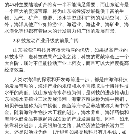
的
45
种主要陆地矿产将有一半不能满足需要，而山东近海是
一个巨大的资源宝库，将为山东省经济发展提供丰富的生
物、油气、矿产、能源、淡水等资源和广阔的活动空间。另
外，海洋其他产业如旅游业、海运业、海盐业、海矿业、海
水淡化等也都有着巨大的开发潜力和广阔的发展前景。
2.
科技拉动产业升级的前景广阔
山东省海洋科技具有得天独厚的优势，如果提高产业的
科技水平，走科技成果产业化之路，科技的贡献率会上一个
大台阶，届时不但能拉动产业上档次，而且可以大幅度提高
经济效益。
人类对海洋的探索和开发每前进一步，都是由海洋科技
的发展带动的，海洋产业的规模和水平直接取决于海洋科技
水平的高低。以山东省海水养殖为例，是科技的进步推动山
东省海水养殖业三次发展浪潮，海带养殖被称为海中捞铜，
扇贝养殖被称为海中捞银，鲍鱼等海珍品养殖被称为海中捞
金。随着海洋生物技术工程的进步，海水养鱼、海洋药物和
海洋保健食品将掀起第四次新的产业发展浪潮。同样，如果
依靠科技进步，走高附加值之路，其经济效益增长潜力巨
大。还是以渔业为例，
1
斤鲲鱼如果卖原料只有几毛钱，如