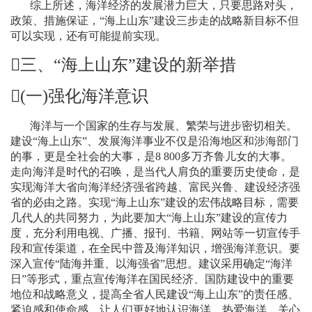
综上所述，海洋经济的发展潜力巨大，只要思路对头，
政策、措施保证，“海上山东”建设三步走的战略新目标不但
可以实现，还有可能提前实现。

三、
“
海上山东
”
建设的新举措
(
一
)
强化海洋意识
海洋与一个国家的生存与发展、繁荣与进步密切相关。
建设“海上山东”、发展海洋事业不仅是沿海地区和涉海部门
的事，更是全社会的大事，是
8 800
多万齐鲁儿女的大事。
走向海洋是时代的召唤，是当代人肩负的重要历史使命，是
实现海洋大省向海洋经济强省跨越、富民兴鲁、建设经济强
省的必由之路。实现“海上山东”建设的宏伟战略目标，需要
几代人的共同努力，为此要加大“海上山东”建设的宣传力
度，充分利用电视、广播、报刊、书籍、网站等一切宣传手
段和宣传渠道，在全民中普及海洋知识，增强海洋意识。要
深入宣传“陆海并重、以海强省”思想。建议采用确定“海洋
日”等形式，重点宣传海洋在国民经济、国防建设中的重要
地位和战略意义，提高全省人民建设“海上山东”的责任感、
紧迫感和使命感，让人们更好地认识海洋、热爱海洋、关心