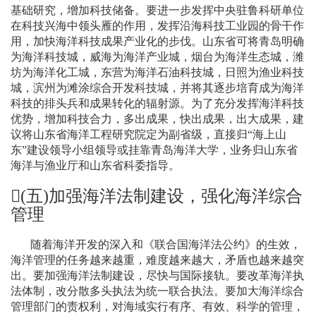
基础研究，增加科技储备。要进一步发挥中央驻鲁科研单位
在科技兴海中领头雁的作用，发挥沿海科技工业园的骨干作
用，加快海洋科技成果产业化的步伐。山东省可将青岛明确
为海洋科技城，威海为海洋产业城，烟台为海洋生态城，潍
坊为海洋化工城，东营为海洋石油科技城，日照为渔业科技
城，滨州为滩涂综合开发科技城，并将其逐步培育成为海洋
科技的排头兵和成果转化的辐射源。为了充分发挥海洋科技
优势，增加科技合力，多出成果，快出成果，出大成果，建
议将山东省海洋工程研究院定为副省级，直接归“海上山
东”建设领导小组领导或挂靠青岛海洋大学，业务归山东省
海洋与渔业厅和山东省科委指导。
(
五
)
加强海洋法制建设，强化海洋综合
管理
随着海洋开发的深入和《联合国海洋法公约》的生效，
海洋管理的任务越来越重，难度越来越大，矛盾也越来越突
出。要加强海洋法制建设，尽快与国际接轨。要改革海洋执
法体制，改分散多头执法为统一联合执法。要加大海洋综合
管理部门的责权利，对海域实行有序、有效、科学的管理，