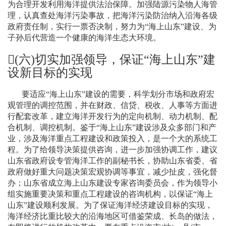
为合理开发利用海洋提供法治保障。加强陆源污染物人海管
理，认真查处海洋污染事故，把海洋污染防治纳入沿海各级
政府责任制，实行一票否决制，努力为“海上山东”建设、为
子孙后代营造一个健康的海洋生态大环境。
(
六
)
切实加强领导，保证
“
海上山东
”
建
设新目标的实现
要适应“海上山东”建设的需要，科学划分市场和政府宏
观管理的调控范围，并在财政、信贷、税收、人事等方面进
行配套改革，建立海洋开发行为的定向机制、动力机制、配
合机制、调控机制。鉴于“海上山东”建设涉及众多部门和产
业，涉及海洋重点工程建设和政策投入，是一个大的系统工
程。为了给领导决策提供咨询，进一步加强协调工作，建议
山东省政府设专管海洋工作的副秘书长，协助山东省委、省
政府做好重大问题决策宏观协调等事宜，减少扯皮，强化督
办；山东省成立海上山东建设专家咨询委员会，作为领导小
组实施重要决策和重点工程建设的咨询机构，以保证“海上
山东”建设顺利发展。为了保证海洋经济建设目标的实现，
海洋经济比重比较大的沿海地区可借鉴荣成、长岛的做法，