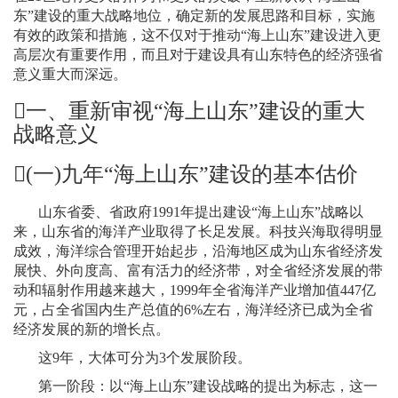
东”建设的重大战略地位，确定新的发展思路和目标，实施
有效的政策和措施，这不仅对于推动“海上山东”建设进入更
高层次有重要作用，而且对于建设具有山东特色的经济强省
意义重大而深远。

一、重新审视
“
海上山东
”
建设的重大
战略意义
(
一
)
九年
“
海上山东
”
建设的基本估价
山东省委、省政府
1991
年提出建设“海上山东”战略以
来，山东省的海洋产业取得了长足发展。科技兴海取得明显
成效，海洋综合管理开始起步，沿海地区成为山东省经济发
展快、外向度高、富有活力的经济带，对全省经济发展的带
动和辐射作用越来越大，
1999
年全省海洋产业增加值
447
亿
元，占全省国内生产总值的
6%
左右，海洋经济已成为全省
经济发展的新的增长点。
这
9
年，大体可分为
3
个发展阶段。
第一阶段：以“海上山东”建设战略的提出为标志，这一