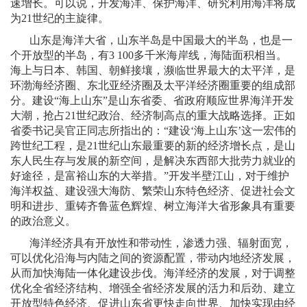
速增长。可以说，开发海洋、保护海洋、研究利用海洋将成
为
21
世纪的主旋律。
山东是海洋大省，山东半岛是中国最大的半岛，也是一
个开放型的半岛，有
3 100
多千米海岸线，海陆面积相当。
海上与日本、韩国、朝鲜接壤，濒临世界最大的太平洋，是
环渤海经济圈、东北亚经济圈及太平洋经济圈重要的组成部
分。建设“海上山东”是山东省委、省政府顺应世界海洋开发
大潮，抢占
21
世纪政治、经济制高点的重大战略选择。正如
省委书记吴官正同志所指出的：“建设‘海上山东’这一宏伟的
跨世纪工程，是
21
世纪山东最重要的新的经济增长点，是山
东人民生存与发展的新空间，是解决东西部大批劳力就业的
好途径，是富裕山东的大举措。”开发半壁江山，对于维护
海洋权益、建设强大海防、繁荣山东特色经济、促进社会文
明和进步、重铸齐鲁蓝色辉煌、树立海洋大省形象具有重要
的政治意义。
海洋经济具有开放性和带动性，渗透力强、辐射面宽，
可以优化沿海与内陆之间的资源配置，带动内地经济发展，
从而加快海陆一体化建设步伐。海洋经济的发展，对于调整
优化全省经济结构、增强全省经济发展的活力和后劲、建立
开放型特色经济、促进山东省更快走向世界、加快实现由经