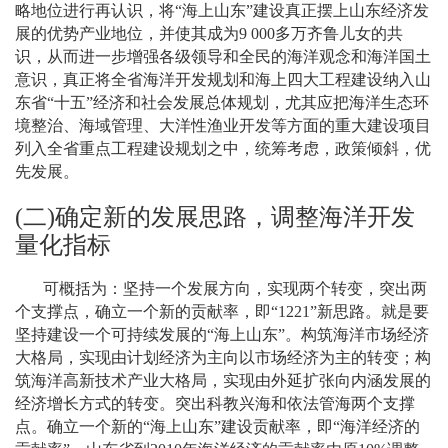
略地位进行再认识，将“海上山东”建设真正摆上山东经济发
展的优势产业地位，并使其成为
9 000
多万齐鲁儿女的共
识，从而进一步增强各级领导和全民的海洋观念和海洋国土
意识，真正将全省海洋开发规划和海上四大工程建设纳入山
东省“十五”经济和社会发展总体规划，尤其应把海洋生态环
境整治、海域管理、大洋性渔业开发等方面的重大建设项目
列入全省重点工程建设规划之中，统筹考虑，政策倾斜，优
先发展。
(
二
)
确定新的发展思路，调整海洋开发
量化指标
可概括为：坚持一个发展方向，实现两个转变，突出两
个支撑点，确立一个新的贡献率，即“
1221
”新思路。就是要
坚持建设一个可持续发展的“海上山东”。构筑海洋市场经济
大格局，实现由计划经济为主向以市场经济为主的转变；构
筑海洋高新技术产业大格局，实现由外延扩张向内涵发展的
经济增长方式的转变。突出科教兴海和依法管海两个支撑
点。确立一个新的“海上山东”建设贡献率，即“海洋经济的