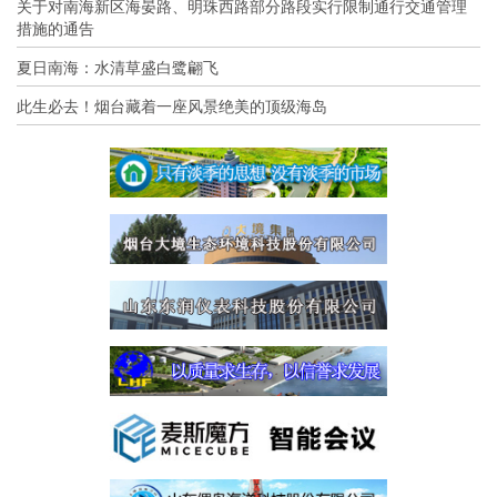
关于对南海新区海晏路、明珠西路部分路段实行限制通行交通管理
措施的通告
夏日南海：水清草盛白鹭翩飞
此生必去！烟台藏着一座风景绝美的顶级海岛