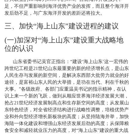
足，不但严重影响到海洋优势产业的发挥，而且整个海洋开
发后劲不足，与广东海洋开发的差距还将拉大。
三、加快
“
海上山东
”
建设进程的建议
(
一
)
加深对
“
海上山东
”
建设重大战略地
位的认识
山东省委书记吴官正指出：“建设‘海上山东’这一宏伟的
跨世纪工程是
21
世纪山东最重要的新的经济增长点，是山东
人民生存与发展的新空间，是解决东西部大批劳力就业的好
途径，是富裕山东人民的大举措，是功在当代、利在千秋的
大事。”各级政府、各部门应重温吴书记的指示精神，在认
识上来一个新的飞跃，做到从顺应世界海洋经济发展大潮，
抢占
21
世纪经济发展制高点和生存新空间的高度；从发展山
东特色经济，对全省经济结构进行战略性调整，培植优势产
业和外向型经济增长新板块的高度；从坚持陆海并举，加快
海陆一体化建设和增强山东经济发展后劲的高度；从保障粮
食安全和减轻就业压力的高度，对“海上山东”建设的重大战