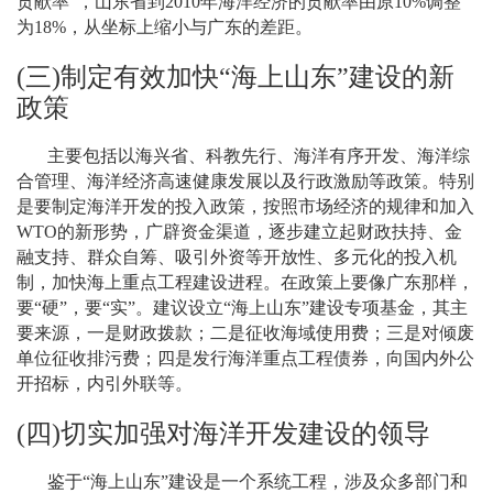
贡献率”，山东省到
2010
年海洋经济的贡献率由原
10%
调整
为
18%
，从坐标上缩小与广东的差距。
(
三
)
制定有效加快
“
海上山东
”
建设的新
政策
主要包括以海兴省、科教先行、海洋有序开发、海洋综
合管理、海洋经济高速健康发展以及行政激励等政策。特别
是要制定海洋开发的投入政策，按照市场经济的规律和加入
WTO
的新形势，广辟资金渠道，逐步建立起财政扶持、金
融支持、群众自筹、吸引外资等开放性、多元化的投入机
制，加快海上重点工程建设进程。在政策上要像广东那样，
要“硬”，要“实”。建议设立“海上山东”建设专项基金，其主
要来源，一是财政拨款；二是征收海域使用费；三是对倾废
单位征收排污费；四是发行海洋重点工程债券，向国内外公
开招标，内引外联等。
(
四
)
切实加强对海洋开发建设的领导
鉴于“海上山东”建设是一个系统工程，涉及众多部门和