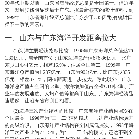
90
年代中期以前，山东省海洋经济总量是全国第一。但近年
来，发展步伐明显落后于广东。据最新核实的统计资料，到
1999
年，山东省海洋经济总值比广东少了
335
亿元
(
有统计口
径不一致的因素
)
。
一、山东与广东海洋开发距离拉大
(1)
海洋主要经济指标比较。
1998
年广东海洋总产值达
79
1.30
亿元，居全国首位；山东海洋总产值
676.86
亿元，比广
东少
114.44
亿元，相差
16.9%
，位居全国第二。
1999
年，广
东海洋总产值为
1 237
亿元，山东为
902
亿元，比广东少
335
亿元，相差
37.1%
，两省距离进一步拉大。除此以外，广东
海洋总产值占全国的比重、海洋增加值占全省
GDP
比重、产
业年度发展速度、人均产值等都高于山东。广东海洋经济迅
速崛起，让沿海省市刮目相看。
(2)
海洋三次产业结构的比较。广东海洋产业结构层次在
全国最高，
1998
年为“三一二”结构模式，已达产业结构演进
的高级阶段。山东海洋产业结构在全国属低层次，
1998
年海
洋三次产业比为
77∶15∶8
，为“一二三”结构模式，还达不到全