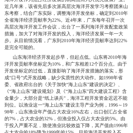
近几年来，该省先后多次派高层次海洋开发学习考察团来山
东考察，结合广东实际，调整海洋开发坐标，确定到
2010
年
全省海洋经济贡献率为
22%
。近
4
年来，广东每年召开一次
高层次海洋开发工作会议，出台了一系列海洋开发配套政策
措施，加大了对海洋开发的投入，海洋经济发展一年一大
步。从目前情况看，广东到
2010
年海洋经济贡献率达到
22%
是完全可能的。
山东海洋经济开发起步早，但起点低。山东将
2010
年海
洋开发贡献率坐标定为
10%
，和广东相差
12
个百分点。由于
开发坐标定的过低，直接影响了海洋开发措施的落实，形
成“口号”式开发战略，缺少实质性的大动作。如
1998
年省
委、省政府出台的《关于加快“海上山东”建设的决定》、
《“海上山东”建设规划》及《“海上山东”四大建设工程》含
金量少，大部分是“纸上谈兵”，海洋工程开发资金迟迟不能
到位。以渔业这一“海上山东”建设主导产业为例，
1996
～
19
98
年，山东渔业年产值占大农业
16%
左右，出口创汇占全省
的
7%
，占大农业的
32%
，但渔业投入仅占大农业的
5%
。由
于投入严重不足，致使渔业比较效益下降，其产值由
1996
年
占大农业的
18%
降为
1999
年的
15%
。目前海洋开发投入不