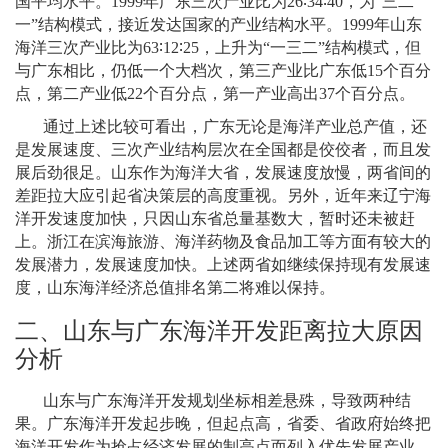
国平均水平。
1999
年广东三次产业比为
26∶34∶40
，为“三二
一”结构模式，接近发达国家的产业结构水平。
1999
年山东
海洋三次产业比为
63∶12∶25
，上升为“一三二”结构模式，但
与广东相比，仍低一个大档次，第三产业比广东低
15
个百分
点，第二产业低
22
个百分点，第一产业高出
37
个百分点。
通过上述比较可看出，广东无论是海洋产业总产值，还
是发展速度、三次产业结构层次在全国都是佼佼者，而且发
展后劲很足。山东作为海洋大省，发展速度放慢，两省间的
差距拉大应引起省决策层的高度重视。另外，近年来辽宁海
洋开发速度加快，只因山东省总量基数大，暂时还未被赶
上。浙江在滨海旅游、海洋药物及食品加工等方面有较大的
发展潜力，发展速度加快。上述两省如继续保持现有发展速
度，山东海洋经济总值排名第二将难以保持。
二、山东与广东海洋开发距离拉大原因
分析
山东与广东海洋开发规划坐标相差悬殊，导致两种结
果。广东海洋开发起步晚，但起点高，省委、省政府始终把
海洋开发作为抢占经济发展的制高点而列入优先发展产业。