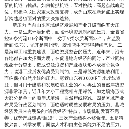
新的机遇与挑战。如何抢抓机遇，应对挑战，高起点战略定
位，积极争取国家重大政策支持，成为山东在新起点上实现
新跨越必须面对的重大决策选择。
新压力 当前山东区域经济发展和产业升级面临五大压
力。一是生态环境超载，面临环境资源制约的压力。全省省
控
50
条河流
116
个断面中，劣于
V
类水质断面
53
个，占监测
断面
45.7%
，尤其是莱州湾、胶州湾生态环境持续恶化。二
是海岸工程重复建设，面临资源整合的压力。近年来，沿海
各地都在加大招商力度，在促进地方经济的同时，产业同构
现象十分突出，造成资源浪费和产业板块形不成核心竞争
力，临港工业后发优势受到制约。三是岸线资源粗放利用，
面临保护自然岸线的压力。尽管山东有
3 000
多千米岸线资
源，但可用于建港和发展临港工业的不可再生的自然岸线资
源非常珍贵，近几年大小工程竞相占用岸线，加之填海形式
大部分是单一的顺岸式填海，自然岸线锐减。四是区域产业
布局受行政区划制约，面临适时调整发展布局的压力。县域
经济发展带有明显的
“
诸侯经济
”
特点，市场机制发育不完
善，优势产业链条
“
腿短
”
，三次产业结构不够合理。五是科
教兴鲁、科学发展，面临人才和自主创新能力不足的压力。