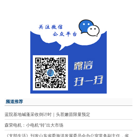
频道推荐
蓝院基地碱蓬采收倒计时｜头茬嫩苗限量预定
森荣电机：小电机“转”出大市场
《支部生活》刊发山东省委海洋发展委员会办公室常务副主任，省