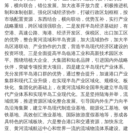
筹，横向联合，错位发展。加大改革开放力度，积极推进机
制和体制创新。强化区域经济协作，打破行政区划框框，按
市场配置资源，东西结合，横向联动，优势互补，实行产业
战略重组，跨区域强强联合。二是发挥半岛经济基础好，有
空港、高速公路、海港、经济开发区、保税区、出口加工区
的优势，整合黄河流域和半岛资源，加大流域协作，加大半
岛区港联动、产业协作的力度，营造半岛现代经济区建设的
投资环境。三是全面提高半岛临港工业和高新技术园区水
平。围绕培植大企业、大集团和知名品牌，引进国内外战略
伙伴，突破专项投资大项目。四是建立半岛现代产业体系。
充分发挥半岛港口群的优势，通过整合提升，加速港口产业
集群和现代工业升级，在实现半岛产业区域化、规模化、板
块化、集团化的基础上，在黄河流域和全国率先建立半岛现
代产业体系和实现半岛工业现代化。五是坚持陆海并举，流
域统筹，推进资源区域化整合发展。引导国内外生产力向半
岛沿海集聚，建立半岛现代制造业基地、能源化工基地、钢
铁基地、高效创汇渔业基地、国际旅游度假基地等，形成各
具特色的区域板块。六是整合港口和交通资源，加快东北
亚、黄河流域航运中心和世界一流的流域物流体系建设。建