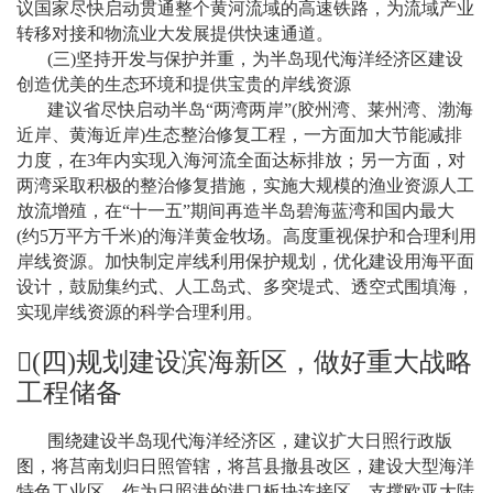
议国家尽快启动贯通整个黄河流域的高速铁路，为流域产业
转移对接和物流业大发展提供快速通道。
(
三
)
坚持开发与保护并重，为半岛现代海洋经济区建设
创造优美的生态环境和提供宝贵的岸线资源
建议省尽快启动半岛
“
两湾两岸
”
(
胶州湾、莱州湾、渤海
近岸、黄海近岸
)
生态整治修复工程，一方面加大节能减排
力度，在
3
年内实现入海河流全面达标排放；另一方面，对
两湾采取积极的整治修复措施，实施大规模的渔业资源人工
放流增殖，在
“
十一五
”
期间再造半岛碧海蓝湾和国内最大
(
约
5
万平方千米
)
的海洋黄金牧场。高度重视保护和合理利用
岸线资源。加快制定岸线利用保护规划，优化建设用海平面
设计，鼓励集约式、人工岛式、多突堤式、透空式围填海，
实现岸线资源的科学合理利用。
(
四
)
规划建设滨海新区，做好重大战略
工程储备
围绕建设半岛现代海洋经济区，建议扩大日照行政版
图，将莒南划归日照管辖，将莒县撤县改区，建设大型海洋
特色工业区，作为日照港的港口板块连接区，支撑欧亚大陆