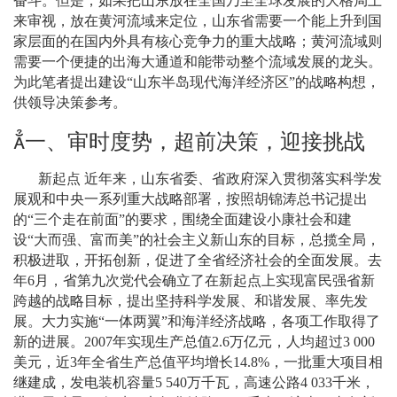
奋斗。但是，如果把山东放在全国乃至全球发展的大格局上
来审视，放在黄河流域来定位，山东省需要一个能上升到国
家层面的在国内外具有核心竞争力的重大战略；黄河流域则
需要一个便捷的出海大通道和能带动整个流域发展的龙头。
为此笔者提出建设
“
山东半岛现代海洋经济区
”
的战略构想，
供领导决策参考。

一、审时度势，超前决策，迎接挑战
新起点 近年来，山东省委、省政府深入贯彻落实科学发
展观和中央一系列重大战略部署，按照胡锦涛总书记提出
的
“
三个走在前面
”
的要求，围绕全面建设小康社会和建
设
“
大而强、富而美
”
的社会主义新山东的目标，总揽全局，
积极进取，开拓创新，促进了全省经济社会的全面发展。去
年
6
月，省第九次党代会确立了在新起点上实现富民强省新
跨越的战略目标，提出坚持科学发展、和谐发展、率先发
展。大力实施
“
一体两翼
”
和海洋经济战略，各项工作取得了
新的进展。
2007
年实现生产总值
2.6
万亿元，人均超过
3 000
美元，近
3
年全省生产总值平均增长
14.8%
，一批重大项目相
继建成，发电装机容量
5 540
万千瓦，高速公路
4
033
千米
，