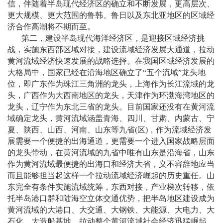
信，伴随着半岛现代经济区的确立和不断发展，更高层次、
更大规模、更大范围的鲁韩、鲁日以及东北亚地区的区域经
济合作高潮将不期而至。
第二，建设半岛现代海洋经济区，是迎接区域经济挑
战，实施东西部区域对接，建设流域经济发展大通道，拉动
黄河流域经济快速发展的战略选择。在我国区域经济发展的
大格局中，国家已经在沿海地区确立了
“
五个流域
”
龙头地
位，即广东作为珠江三角洲的龙头，上海作为长江流域的龙
头，广西作为大西南地区的龙头，天津作为环渤海湾地区的
龙头，辽宁作为东北三省的龙头。目前国家还没有在黄河流
域确定龙头，黄河流域涵盖青海、四川、甘肃、内蒙古、宁
夏、陕西、山西、河南、山东等九省
(
区
)
，作为流域经济发
展需要一个便捷的出海通道，更需要一个进入国家战略层面
的龙头带动，在黄河流域的九省中唯有山东是沿海省，山东
作为黄河流域最便捷的出海口和经济大省，义不容辞地应当
而且能够担当起这样一个拉动流域经济崛起的历史重任。山
东完全有条件实施流域统筹，东西对接，产业梯次转移，依
托半岛港口群和陆海空立体交通优势，把半岛地区建设成为
黄河流域的大港口、大交通、大钢铁、大能源、大电力、大
石化、大造船基地，拉动整个黄河流域社会经济迅猛崛起。