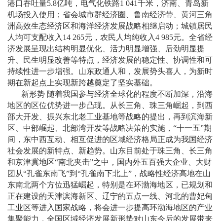
港口吞吐量
5.8
亿吨，电气化铁路
1
041
千米
，济南、青岛新
机场投入使用；省会城市群经济圈、鲁南经济带、黄河三角
洲高效生态经济区和海洋经济发展战略相继启动；城镇居民
人均可支配收入
14 265
元，农民人均纯收入
4 985
元。全省经
济发展呈现出结构明显优化、活力明显增强、后劲明显提
升、民生明显改善等特点，经济发展的稳定性、协调性和可
持续性进一步增强。山东政通人和，发展势头喜人，为新时
期在新起点上实现新跨越奠定了坚实基础。
新形势 随着我国参与经济全球化的程度不断加深，沿海
地区的区位优势进一步凸现。从长三角、珠三角崛起，到西
部大开发、振兴东北老工业基地等战略的提出，再到滨海新
区、中部崛起、北部湾开发等战略决策的实施，
“
十一五
”
期
间，东中西互动、相互促进的区域经济格局正成为我国经济
社会发展的新特点、新趋势。山东目前处于珠三角、长三角
和京津冀地区
“
南北夹击
”
之中，国内外五百强大企业、大财
团从
“
孔雀东南飞
”
到
“
孔雀南下北上
”
，战略性经济高地在山
东南北两个方位迅猛崛起，特别是在环渤海地区，已规划和
正在建设的天津滨海新区、辽宁的五点一线、河北的曹妃甸
工业区等进入国家战略，将会进一步提高环渤海地区的产业
集聚能力，全国区域经济发展新形势对山东今后的发展带来