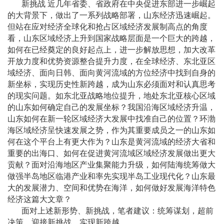
新挑战 近几年省委、省政府在中央促进东部进一步崛起
的大背景下，做出了一系列战略部署，山东经济迅速崛起。
但站在应对经济全球化和抢占区域经济发展制高点的角度
看，山东区域经济上升到国家战略层面是一个巨大的跨越，
如何在已经奠定的良好起点上，进一步解放思想，加大改革
开放力度和优势资源整合提升力度，在全球经济、东北亚区
域经济、面向日韩、面向黄河流域的方位经济中找到自身的
新坐标，实现历史性新跨越，成为山东必须面对和认真思考
的现实问题。如东北亚战略地位提升，地处东北亚核心区域
的山东如何确定自己的发展坐标？我国沿海区域经济升温，
山东如何在新一轮区域经济大发展中找准自己的位置？环渤
海区域经济呈快速发展之势，作为其重要成员之一的山东如
何在这个平台上有更大作为？山东是黄河流域的经济大省和
重要的出海口、如何在促进黄河流域区域经济发展做出更大
贡献？面对沿海地区产业集聚能力升级，如何陆海统筹做大
做强半岛地区临港产业和率先实现半岛工业现代化？山东最
大的发展潜力、空间和优势在海洋，如何做好发展海洋特色
经济这篇大文章？
面对上述新形势、新挑战，笔者建议：统筹谋划，超前
决策，迎接新挑战，实现新跨越。