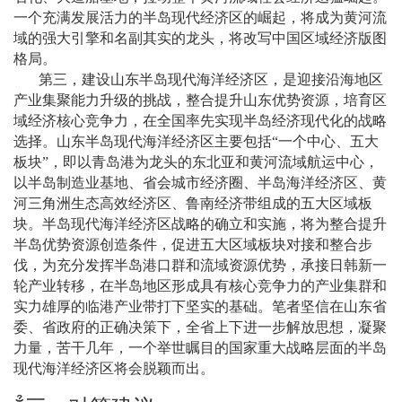
一个充满发展活力的半岛现代经济区的崛起，将成为黄河流
域的强大引擎和名副其实的龙头，将改写中国区域经济版图
格局。
第三，建设山东半岛现代海洋经济区，是迎接沿海地区
产业集聚能力升级的挑战，整合提升山东优势资源，培育区
域经济核心竞争力，在全国率先实现半岛经济现代化的战略
选择。山东半岛现代海洋经济区主要包括
“
一个中心、五大
板块
”
，即以青岛港为龙头的东北亚和黄河流域航运中心，
以半岛制造业基地、省会城市经济圈、半岛海洋经济区、黄
河三角洲生态高效经济区、鲁南经济带组成的五大区域板
块。半岛现代海洋经济区战略的确立和实施，将为整合提升
半岛优势资源创造条件，促进五大区域板块对接和整合步
伐，为充分发挥半岛港口群和流域资源优势，承接日韩新一
轮产业转移，在半岛地区形成具有核心竞争力的产业集群和
实力雄厚的临港产业带打下坚实的基础。笔者坚信在山东省
委、省政府的正确决策下，全省上下进一步解放思想，凝聚
力量，苦干几年，一个举世瞩目的国家重大战略层面的半岛
现代海洋经济区将会脱颖而出。