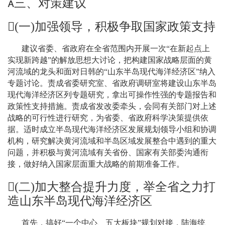

三、对策建议
(
一
)
加强领导，积极争取国家政策支持
建议省委、省政府在全省范围内开展一次
“
在新起点上
实现新跨越
”
的解放思想大讨论，把构建国家战略层面的黄
河流域的龙头和面对日韩的
“
山东半岛现代海洋经济区
”
纳入
专题讨论。责成省委研究室、省政府调研室将建设山东半岛
现代海洋经济区列专题研究，拿出可操作性强的专题报告和
政策性支持措施。责成省发改委牵头，会同有关部门对上述
战略的可行性进行研究，为省委、省政府科学决策提供依
据。适时成立半岛现代海洋经济区发展规划领导小组和协调
机构，研究解决黄河流域和半岛区域发展整合中遇到的重大
问题，并积极与黄河流域有关省份、国家有关部委沟通衔
接，做好纳入国家层面重大战略的前期准备工作。
(
二
)
加大整合提升力度，举全省之力打
造山东半岛现代海洋经济区
首先，搞好
“
一个中心、五大板块
”
规划对接，陆海统