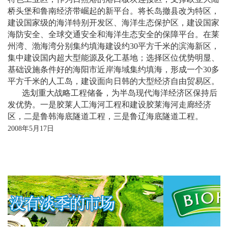
桥头堡和鲁南经济带崛起的新平台。将长岛撤县改为特区，
建设国家级的海洋特别开发区、海洋生态保护区，建设国家
海防安全、全球交通安全和海洋生态安全的保障平台。在莱
州湾、渤海湾分别集约填海建设约
30
平方千米的滨海新区，
集中建设国内超大型能源及化工基地；选择区位优势明显、
基础设施条件好的海阳市近岸海域集约填海，形成一个
30
多
平方千米的人工岛，建设面向日韩的大型经济自由贸易区。
选划重大战略工程储备，为半岛现代海洋经济区保持后
发优势。一是胶莱人工海河工程和建设胶莱海河走廊经济
区，二是鲁韩海底隧道工程，三是鲁辽海底隧道工程。
2008
年
5
月
17
日