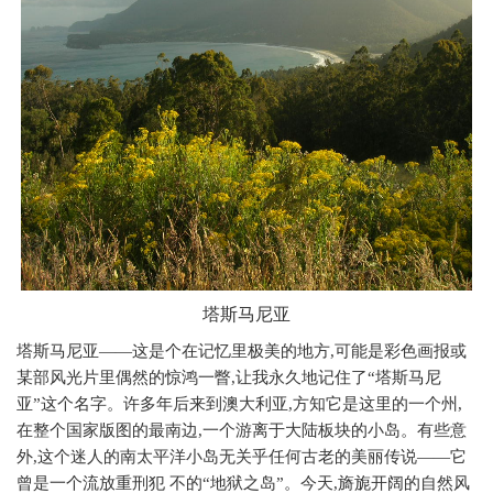
塔斯马尼亚
塔斯马尼亚——这是个在记忆里极美的地方
,
可能是彩色画报或
某部风光片里偶然的惊鸿一瞥
,
让我永久地记住了“塔斯马尼
亚”这个名字。许多年后来到澳大利亚
,
方知它是这里的一个州
,
在整个国家版图的最南边
,
一个游离于大陆板块的小岛。有些意
外
,
这个迷人的南太平洋小岛无关乎任何古老的美丽传说——它
曾是一个流放重刑犯 不的“地狱之岛”。今天
,
旖旎开阔的自然风