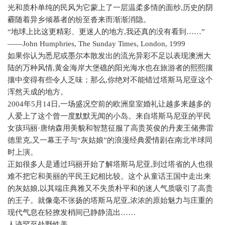
光和质朴单纯的民风为它蒙上了一层温柔多情的面纱
,
历史的阴
霾随着异乡倾慕者的纷至沓来而渐渐消隐。
“地球上比这更精彩、更迷人的地方
,
我还真的没有看到……”
——
John Humphries, The Sunday Times, London, 1999
如果你认为悉尼或墨尔本散发出的流光异彩不足以表现澳洲大
陆的万种风情
,
黄金海岸大堡礁的阳光海水也在旅游者的熙熙攘
攘中变得有些令人乏味；那么
,
你绝对不能错过塔斯马尼亚这个
浑然天成的地方。
2004
年
5
月
14
日
,
一场盛况空前的欧洲皇室婚礼让越多来越多的
人爱上了这个曾一度默默无闻的小岛。来自塔斯马尼亚的平民
女孩玛丽·唐纳森用美貌和智慧征服了高贵英俊的丹麦王储弗雷
德里克
,
又一幕王子与“灰姑娘”的浪漫经典爱情剧在南北半球同
时上演。
正如很多人是通过玛丽开始了解塔斯马尼亚
,
到过塔省的人也很
难不把它和美丽的平民王妃相比较。这个从童话王国中走出来
的灰姑娘
,
以其端庄典雅又不失质朴平和的迷人气质吸引了高贵
的王子。就像毫不张扬的塔斯马尼亚
,
浓浓的原始魅力与庄重的
现代气息在轻撩发梢间已静静流出……
人迹罕至处野性美