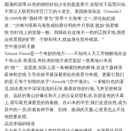
圆满的深潭
,
白色的细纱好似少女的盈盈香汗
,
在阳光下晶莹闪动
,
不禁让人联想到岸芷汀兰的小龙女。美国旅游杂志《
Outside
》
在
1999
年将”酒杯湾“誉为”世界十大海滩“之一
,
评论如此描
述：“沙滩与塔斯马海形成轮廓分明的半月形状
,
犹如‘
祝
君愉
快’扣针纽上的笑脸一般。我独处在这海天一色的辽阔天地
,
感受
自然景观的旷野、宁静和伟大
,
犹如身在世外桃源。”
空中漫步听天籁
Tahune Forest
是一个奇妙的地方——不知何人天工开物般地在这
个有山谷
,
有溪流
,
有松涛的地方凌空架起一座离地
45
米高
的“路””。说是路
,
实际上是一条钢索结构的桥体
,
在这个森林里
延伸和交错
,
引导你探寻最深最密处的美景与奇观。更吸引我们
的是
,
它有个别致的名字“
Airwalk
”
(
空中漫步
)
。一束银白色的溪
流
,
拍击着水中深深浅浅的石块
,
奏着欢快的行板
,
飞奔至密林深
处。远处的青山好像在和天上的云朵窃窃私语
,
在碧蓝色的天幕
上
,
谱写着充满爱意的协奏曲。在
45
米的半空
,
我们走进自然
,
成为
其中的一员
,
听着各种节奏、韵律、曲调的天籁
,
心里竟也止不住
地想要欢唱。
品尝幸福的味道
不会有几个劳累的旅人能抗拒路边小摊的诱惑。在塔斯马尼亚