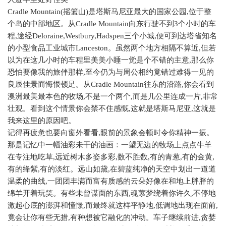
Cradle Mountain(
摇篮山
)
是塔斯马尼亚最大的国家公园
,
位于整
个岛的中部地区。从
Cradle Mountain
向东行驶不到
3
个小时的车
程
,
途经
Deloraine,Westbury,Hadspen
三个小城
,
便可到达塔省知名
的小型食品工业城市
Lanceston
。虽然两个地方相隔不算近
,
但若
以为在这几小时的车程里美美小睡一觉是个不错的主意
,
那么你
恐怕要像我的旅伴那样
,
至今仍为与周公相约竟错过难得一见的
良辰佳景而悔恨顿足。从
Cradle Mountain
往东的沿路
,
你会看到
澳洲最美最本色的牧场
,
不是一个两个
,
而是几公里连成一片
,
非常
壮观。看到这个情景你会禁不住感慨
,
这就是塔斯马尼亚
,
这就是
我来这里的原因吧。
记得再疲惫也要向窗外看看
,
眼前的景象会顿时令你精神一振。
那是记忆中一幅油彩未干的油画：一望无边的牧场上点点牛羊
在专注地吃草
,
远近树木多姿多彩
,
数不胜数
,
有的青葱
,
有的金黄
,
有的绛紫
,
有的淡红。远山如黛
,
在碧蓝纯净的天空中划出一道道
温柔的曲线
,
一团团丰满而富有质感的云朵好像在和地上胖胖的
绵羊开着玩笑。有些未曾谋面的东西
,
魂萦梦绕着你许久
,
不停地
激起心底的澎湃和憧憬
,
而最终就这样平静地
,
低调地出现在面前
,
竟会让你有些无措
,
有种想被它融化的冲动。车子继续前进
,
贪婪