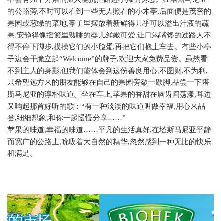
的公路旁
,
不时可以看到一些无人照看的小木亭
,
后面便是茂密的
果园或葱绿的菜地
,
亭子里摆放着新鲜得几乎可以溢出汁液的蔬
果
,
安静得像摇篮里熟睡的婴儿鲜嫩可爱
,
让口渴嘴馋的过路人不
得不停下脚步
,
摸摸它们的小脸蛋
,
再把它们抱上车去。有些小亭
子边会干脆立起“
Welcome
”的牌子
,
欢迎大家免费品尝。虽然看
不到主人的身影
,
但我们能体会到这份善良用心
,
不图财
,
不为利
,
只希望远方来的朋友能够在自己的果园旁歇一歇脚
,
品尝一下塔
斯马尼亚的淳朴味道。坐在车上
,
苹果的香甜在唇齿间荡漾
,
耳边
又响起那首好听的歌：“有一种淡淡的味道叫做幸福
,
用心来品
尝
,
细细想象
,
和你一起慢慢分享……”
苹果的味道
,
幸福的味道……平凡的生活真好
,
在塔斯马尼亚平静
而宽广的公路上
,
吮吸着大自然的精华
,
忽然感到一种无比的快乐
和满足。