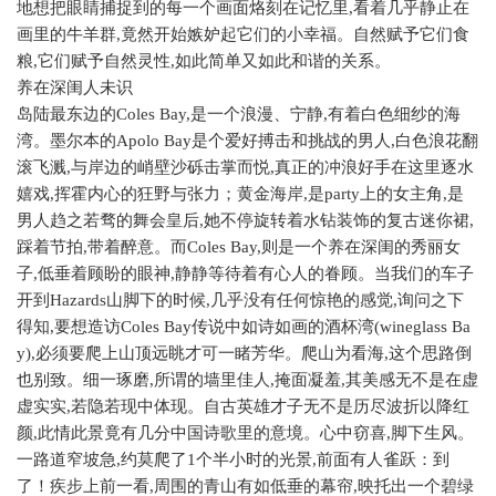
地想把眼睛捕捉到的每一个画面烙刻在记忆里
,
看着几乎静止在
画里的牛羊群
,
竟然开始嫉妒起它们的小幸福。自然赋予它们食
粮
,
它们赋予自然灵性
,
如此简单又如此和谐的关系。
养在深闺人未识
岛陆最东边的
Coles Bay,
是一个浪漫、宁静
,
有着白色细纱的海
湾。墨尔本的
Apolo Bay
是个爱好搏击和挑战的男人
,
白色浪花翻
滚飞溅
,
与岸边的峭壁沙砾击掌而悦
,
真正的冲浪好手在这里逐水
嬉戏
,
挥霍内心的狂野与张力；黄金海岸
,
是
party
上的女主角
,
是
男人趋之若骛的舞会皇后
,
她不停旋转着水钻装饰的复古迷你裙
,
踩着节拍
,
带着醉意。而
Coles Bay,
则是一个养在深闺的秀丽女
子
,
低垂着顾盼的眼神
,
静静等待着有心人的眷顾。当我们的车子
开到
Hazards
山脚下的时候
,
几乎没有任何惊艳的感觉
,
询问之下
得知
,
要想造访
Coles Bay
传说中如诗如画的酒杯湾
(wineglass Ba
y),
必须要爬上山顶远眺才可一睹芳华。爬山为看海
,
这个思路倒
也别致。细一琢磨
,
所谓的墙里佳人
,
掩面凝羞
,
其美感无不是在虚
虚实实
,
若隐若现中体现。自古英雄才子无不是历尽波折以降红
颜
,
此情此景竟有几分中国诗歌里的意境。心中窃喜
,
脚下生风。
一路道窄坡急
,
约莫爬了
1
个半小时的光景
,
前面有人雀跃：到
了！疾步上前一看
,
周围的青山有如低垂的幕帘
,
映托出一个碧绿