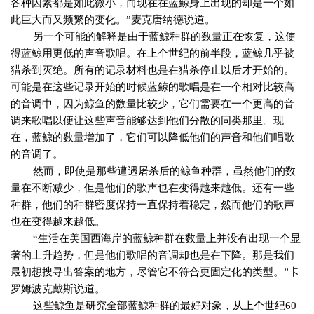
各种因素都是如此微小，而现在在蓝鲸身上出现的却是一个如
此巨大而又频繁的变化。
”
麦克唐纳德说道。
另一个可能的解释是由于蓝鲸种群的数量正在恢复，这使
得蓝鲸用更低的声音歌唱。在上个世纪的前半段，蓝鲸几乎被
猎杀到灭绝。所有的记录材料也是在猎杀停止以后才开始的。
可能是在这些记录开始的时候蓝鲸的歌唱是在一个相对比较高
的音调中，因为鲸鱼的数量比较少，它们需要在一个更高的音
调来歌唱以便让这些声音能够达到他们分散的同类那里。现
在，蓝鲸的数量增加了，它们可以降低他们的声音和他们唱歌
的音调了。
然而，即使是那些遭遇屠杀后的鲸鱼种群，虽然他们的数
量在不断减少，但是他们的歌声也在变得越来越低。还有一些
种群，他们的种群密度保持一直保持着稳定，然而他们的歌声
也在变得越来越低。
“
生活在美国西海岸的蓝鲸种群在数量上并没有出现一个显
著的上升趋势，但是他们歌唱的音调却也是在下降。那是我们
最初想搜寻出答案的地方，尽管它不符合更固定化的类型。
”
卡
罗姆波克戴斯说道。
这些鲸鱼是研究全部蓝鲸种群的最好对象，从上个世纪
60