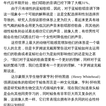
年代后半期开始，他们唱歌的音调已经下降了大概
31%
。
由于只有雄性的蓝鲸歌唱，因此，对于蓝鲸歌唱音调下降
这一现象令一个可能的解释就是：这是交配选择和性别选择所
导致的。研究人员假设那些体形上更为巨大，看起来更具有雄
性气概的鲸鱼会用更为低沉的声音来歌唱那些歌曲，而其他的
雄性鲸鱼则会试着去模仿它们的声音，就像人类，有些男性可
能会在他们试图去打动一个女性时降低他们的声音。
这些世界上最大的动物可能感觉增加他们的体形是一个吸
引人的主意，但是卡罗姆波克戴斯警告说对于蓝鲸如何去运用
他们的歌曲或者蓝鲸社会行为是如何影响他们的还是知之甚
少。
“
我们对于蓝鲸的歌曲需要有一个更好的理解，同样对于蓝
鲸的繁殖习惯，我们也需要有一个更好的理解。
”
卡罗姆波克戴
斯说道。
达尔豪斯大学生物学家亨利
·
怀特黑德（
Henry Whitehead
）
强调说鲸鱼的歌唱对于鲸鱼而言是一种文化现象。亨利
·
怀特黑
德是研究鲸类生物交流方式领域的专家。现在我们知道座头鲸
是会向其他同类学习的，同时鲸鱼有非常巨大而又复杂的大
脑，这就像人类一样。它们常表现出拥有许多共同的社会性特
征和认知特征。