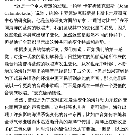
“
这是一个令人着迷的发现。
”
约翰
·
卡罗姆波克戴斯（
John
Calombokidis
）说道，约翰
·
卡罗姆波克戴斯是卡斯卡地亚研究
中心的研究院。他是蓝鲸研究方面的专家，
“
通过对比生活在不
同海洋的蓝鲸的歌唱声。我们发现其中的变化显而易见，因为
这些歌曲本身就出现了变化。虽然这些是截然不同的种群中，
但是他们全部都显示出这种共同的变化特点和趋势。
”
根据麦克唐纳德的研究，我们知道，正如我们的第一感
觉，对这一现象的最初解释是：日益繁忙的船舶运输所带来的
噪音污染使得蓝鲸的歌唱声发生变化。从
20
世纪中叶起，不断
增加的海洋环境里的噪音已经超过了
12
分贝。
“
但是如果蓝鲸是
为了试着在嘈杂的环境中更容易听到彼此的声音，那么他们应
该以一个更高的音调来歌唱，而不是像现在一样在一个更低的
音调来歌唱。
”
麦克唐纳德说。
当然，蓝鲸是为了应对正在发生变化的海洋动力系统的变
化而用更低的声音歌唱，这种解释也具有一定可能性。海洋出
现了许多影响海洋系统变化的各种东西，比如声音如何在随着
全球气候变暖而水温逐渐升高的海洋中传播，海洋正在吸收更
多的二氧化碳，同时海洋的酸性也比从前要强。
“
但是，以上的