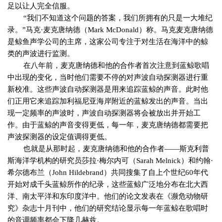
足以让人完全信服。
“
我们不知道这个问题的答案，我们所拥有的只是一大堆纪
录。
”
马克
·
麦克唐纳德（
Mark McDonald
）称。马克麦克唐纳德
是鲸鱼声学公司的主席，这家公司专注于对生活在海洋中的鲸
类的声波进行监测。
在八年前，麦克唐纳德和他的合作者首次注意到蓝鲸歌唱
中出现的变化，当时他们需要不停的对声波自动探测器进行重
新校准。这些声波自动探测器是用来追踪蓝鲸的声音。此时他
们正用它来追踪加利福尼亚海岸附近的蓝鲸发出的声音。当出
现一定频率的声波时，声波自动探测器将会被放出并开始工
作。由于蓝鲸的声音变得更低，每一年，麦克唐纳德都需要把
声波探测器的设定值调得更低。
也就是从那时起，麦克唐纳德和他的合作者
——
斯克利普
斯海洋学机构的研究员莎拉
·
梅尔内可（
Sarah Melnick
）和约翰
·
希尔德布兰（
John Hildebrand
）共同搜集了自上个世纪
60
年代
开始对成千头蓝鲸所作的纪录，这些蓝鲸广泛地分布在北大西
洋、南太平洋和东印度洋中。他们的论文发表在《濒危动物研
究》杂志十月刊中，他们的研究结论显示每一年蓝鲸在歌唱时
的音调频率都会下降几赫兹。