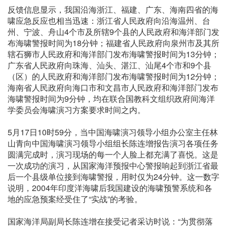
反馈信息显示，我国沿海浙江、福建、广东、海南四省的海
啸应急反应也相当迅速：浙江省人民政府向沿海温州、台
州、宁波、舟山4个市及所辖9个县的人民政府和海洋部门发
布海啸警报时间为18分钟；福建省人民政府向泉州市及其所
辖石狮市人民政府和海洋部门发布海啸警报时间为13分钟；
广东省人民政府向珠海、汕头、湛江、汕尾4个市和9个县
（区）的人民政府和海洋部门发布海啸警报时间为12分钟；
海南省人民政府向海口市和文昌市人民政府和海洋部门发布
海啸警报时间为9分钟，均在联合国教科文组织政府间海洋
学委员会海啸演习方案要求时间之内。
5月17日10时59分，当中国海啸演习领导小组办公室主任林
山青向中国海啸演习领导小组组长陈连增报告演习各项任务
圆满完成时，演习现场的每一个人脸上都充满了喜悦。这是
一次成功的演习，从国家海洋预报中心警报响起到浙江省最
后一个县级单位接到海啸警报，用时仅为24分钟。这一数字
说明，2004年印度洋海啸后我国建设的海啸预警系统和各
地的应急预案经受住了“实战”的考验。
国家海洋局副局长陈连增在接受记者采访时说：“为贯彻落