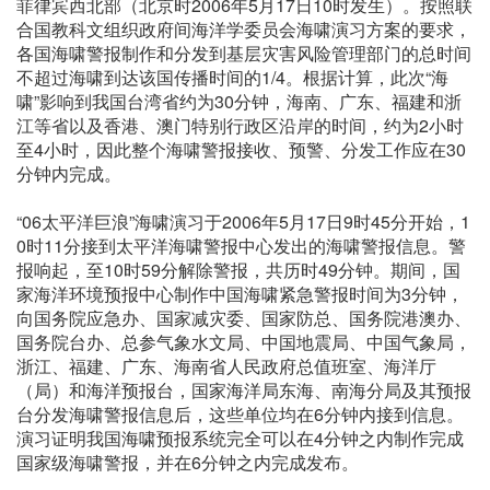
菲律宾西北部（北京时2006年5月17日10时发生）。按照联
合国教科文组织政府间海洋学委员会海啸演习方案的要求，
各国海啸警报制作和分发到基层灾害风险管理部门的总时间
不超过海啸到达该国传播时间的1/4。根据计算，此次“海
啸”影响到我国台湾省约为30分钟，海南、广东、福建和浙
江等省以及香港、澳门特别行政区沿岸的时间，约为2小时
至4小时，因此整个海啸警报接收、预警、分发工作应在30
分钟内完成。
“06太平洋巨浪”海啸演习于2006年5月17日9时45分开始，1
0时11分接到太平洋海啸警报中心发出的海啸警报信息。警
报响起，至10时59分解除警报，共历时49分钟。期间，国
家海洋环境预报中心制作中国海啸紧急警报时间为3分钟，
向国务院应急办、国家减灾委、国家防总、国务院港澳办、
国务院台办、总参气象水文局、中国地震局、中国气象局，
浙江、福建、广东、海南省人民政府总值班室、海洋厅
（局）和海洋预报台，国家海洋局东海、南海分局及其预报
台分发海啸警报信息后，这些单位均在6分钟内接到信息。
演习证明我国海啸预报系统完全可以在4分钟之内制作完成
国家级海啸警报，并在6分钟之内完成发布。