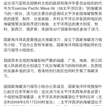
这次演习是联合国教科文组织政府间海洋学委员会组织的代
号为“Exercise Pacific Wave 06（06太平洋巨浪）”的海啸演
习的一部分。演习的主要目的是测试太平洋各国海啸预警系
统的接受、制作、分发效能，并对太平洋沿岸各国和地区的
海啸预警决策程序进行检验。太平洋周边的澳大利亚、智
利、新西兰、俄罗斯、美国等32个国家和地区参加了演习。
国家海洋局高度重视这次海啸演习，设立了国家海啸演习领
导小组，下设办公室和专家组。国家海洋局陈连增副局长任
演习领导小组组长。
我国受本次假想海啸影响严重的福建、广东、海南、浙江四
省人民政府也分别成立了此次海啸演习的组织机构，负责组
织实施本省的演习。香港特别行政区也同时开展了海啸演
习。
据国家海啸演习领导小组办公室成员、国家海洋环境预报中
心副主任宋学家介绍：这次演习在太平洋东西海岸各设置1
个假想地震海啸源，太平洋东岸的海啸源位于智利沿岸（北
京时2006年5月17日03时发生）；太平洋西岸的海啸源位于