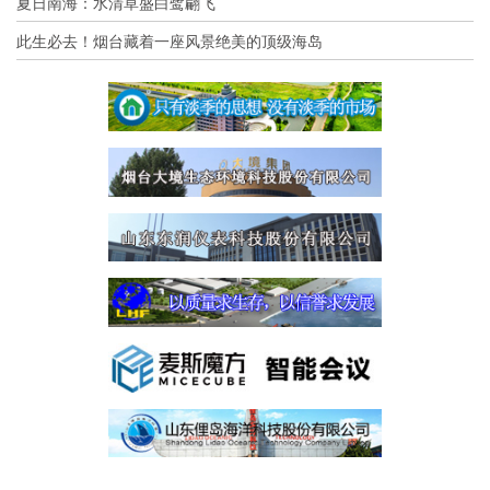
夏日南海：水清草盛白鹭翩飞
此生必去！烟台藏着一座风景绝美的顶级海岛