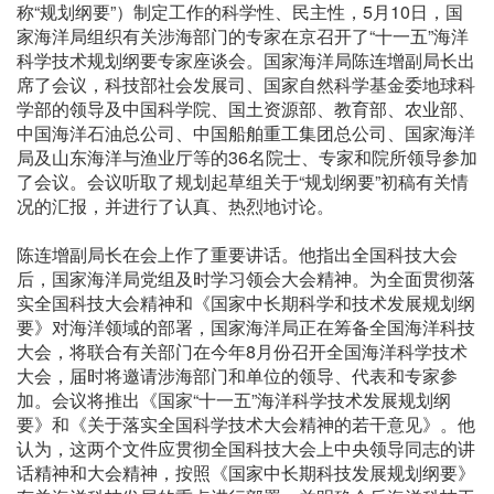
称“规划纲要”）制定工作的科学性、民主性，5月10日，国
家海洋局组织有关涉海部门的专家在京召开了“十一五”海洋
科学技术规划纲要专家座谈会。国家海洋局陈连增副局长出
席了会议，科技部社会发展司、国家自然科学基金委地球科
学部的领导及中国科学院、国土资源部、教育部、农业部、
中国海洋石油总公司、中国船舶重工集团总公司、国家海洋
局及山东海洋与渔业厅等的36名院士、专家和院所领导参加
了会议。会议听取了规划起草组关于“规划纲要”初稿有关情
况的汇报，并进行了认真、热烈地讨论。
陈连增副局长在会上作了重要讲话。他指出全国科技大会
后，国家海洋局党组及时学习领会大会精神。为全面贯彻落
实全国科技大会精神和《国家中长期科学和技术发展规划纲
要》对海洋领域的部署，国家海洋局正在筹备全国海洋科技
大会，将联合有关部门在今年8月份召开全国海洋科学技术
大会，届时将邀请涉海部门和单位的领导、代表和专家参
加。会议将推出《国家“十一五”海洋科学技术发展规划纲
要》和《关于落实全国科学技术大会精神的若干意见》。他
认为，这两个文件应贯彻全国科技大会上中央领导同志的讲
话精神和大会精神，按照《国家中长期科技发展规划纲要》