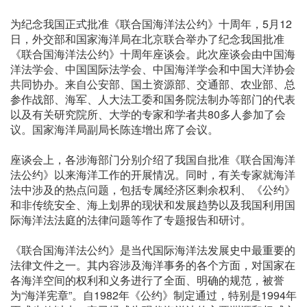
为纪念我国正式批准《联合国海洋法公约》十周年，5月12
日，外交部和国家海洋局在北京联合举办了纪念我国批准
《联合国海洋法公约》十周年座谈会。此次座谈会由中国海
洋法学会、中国国际法学会、中国海洋学会和中国大洋协会
共同协办。来自公安部、国土资源部、交通部、农业部、总
参作战部、海军、人大法工委和国务院法制办等部门的代表
以及有关研究院所、大学的专家和学者共80多人参加了会
议。国家海洋局副局长陈连增出席了会议。
座谈会上，各涉海部门分别介绍了我国自批准《联合国海洋
法公约》以来海洋工作的开展情况。同时，有关专家就海洋
法中涉及的热点问题，包括专属经济区剩余权利、《公约》
和非传统安全、海上划界的现状和发展趋势以及我国利用国
际海洋法法庭的法律问题等作了专题报告和研讨。
《联合国海洋法公约》是当代国际海洋法发展史中最重要的
法律文件之一。其内容涉及海洋事务的各个方面，对国家在
各海洋空间的权利和义务进行了全面、明确的规范，被誉
为“海洋宪章”。自1982年《公约》制定通过，特别是1994年