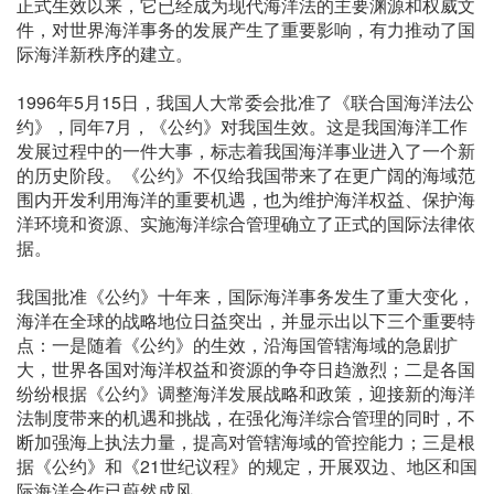
正式生效以来，它已经成为现代海洋法的主要渊源和权威文
件，对世界海洋事务的发展产生了重要影响，有力推动了国
际海洋新秩序的建立。
1996年5月15日，我国人大常委会批准了《联合国海洋法公
约》，同年7月，《公约》对我国生效。这是我国海洋工作
发展过程中的一件大事，标志着我国海洋事业进入了一个新
的历史阶段。《公约》不仅给我国带来了在更广阔的海域范
围内开发利用海洋的重要机遇，也为维护海洋权益、保护海
洋环境和资源、实施海洋综合管理确立了正式的国际法律依
据。
我国批准《公约》十年来，国际海洋事务发生了重大变化，
海洋在全球的战略地位日益突出，并显示出以下三个重要特
点：一是随着《公约》的生效，沿海国管辖海域的急剧扩
大，世界各国对海洋权益和资源的争夺日趋激烈；二是各国
纷纷根据《公约》调整海洋发展战略和政策，迎接新的海洋
法制度带来的机遇和挑战，在强化海洋综合管理的同时，不
断加强海上执法力量，提高对管辖海域的管控能力；三是根
据《公约》和《21世纪议程》的规定，开展双边、地区和国
际海洋合作已蔚然成风。