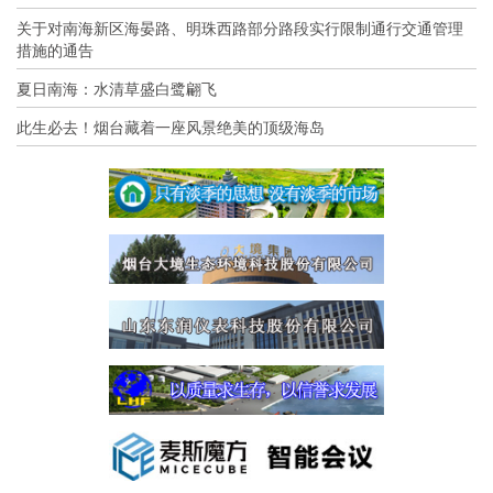
关于对南海新区海晏路、明珠西路部分路段实行限制通行交通管理
措施的通告
夏日南海：水清草盛白鹭翩飞
此生必去！烟台藏着一座风景绝美的顶级海岛