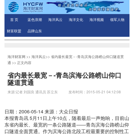
首 页
蓝色浪潮
海洋风云
海洋文化
海洋视频
领军人物
财富联盟
品牌山东
海洋财富网
>>
海洋风云
>>
省内最长最宽－-青岛滨海公路崂山仰口隧道贯
通
>> 正文内容
省内最长最宽－-青岛滨海公路崂山仰口
隧道贯通
来源:记者 刘国良 通讯员 苏立东 发布时间：2015-05-21 04:12:08
日期：2006-05-14 来源：大众日报
本报青岛讯 5月11日上午10点，随着最后一声炮响，目前山
东省内最长、最宽的一条公路隧道——青岛滨海公路崂山仰
口隧道全面贯通。作为滨海公路北段工程最重要的控制性工