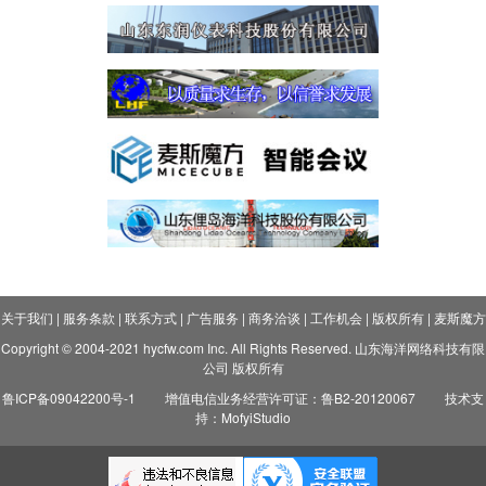
关于我们
|
服务条款
|
联系方式
|
广告服务
|
商务洽谈
|
工作机会
|
版权所有
|
麦斯魔方
Copyright © 2004-2021 hycfw.com Inc. All Rights Reserved. 山东海洋网络科技有限
公司 版权所有
鲁ICP备09042200号-1
增值电信业务经营许可证：鲁B2-20120067
技术支
持：MofyiStudio