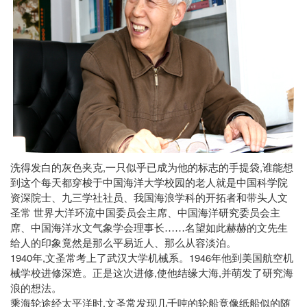
,
,
洗得发白的灰色夹克
一只似乎已成为他的标志的手提袋
谁能想
到这个每天都穿梭于中国海洋大学校园的老人就是中国科学院
资深院士、九三学社社员、我国海浪学科的开拓者和带头人文
圣常
世界大洋环流中国委员会主席、中国海洋研究委员会主
席、中国海洋水文气象学会理事长……名望如此赫赫的
文
先生
给人的印象竟然是那么平易近人、那么从容淡泊。
1940
,
1946
年
文圣常考上了武汉大学机械系。
年他到美国航空机
,
,
械学校进修深造。正是这次进修
使他结缘大海
并萌发了研究海
浪的想法。
,
乘海轮途经太平洋时
文圣常发现几千吨的轮船竟像纸船似的随