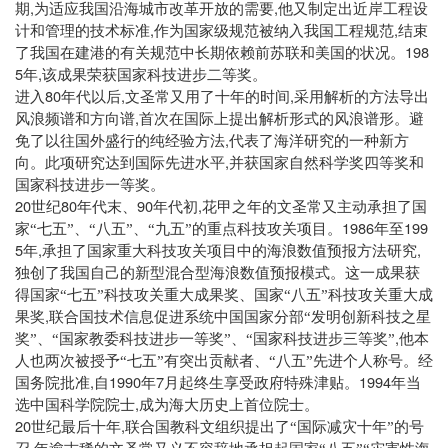
,
,
期
为适应我国沿海城市改革开放的需要
他又制定出近岸工程设
,
,
计和管理的技术标准
作为国家级规范被纳入我国工程规范
结束
198
了我国在建港的有关规范中长期依赖前苏联和美国的状况。
5
,
年
该成果荣获国家科技进步二等奖。
80
,
,
进入
年代以后
文圣常又用了十年的时间
采用解析的方法导出
,
风浪频谱和方向谱
首次在国际上提出解析形式的风浪谱形。避
,
免了以往国外盛行的纯经验方法
代表了海洋研究的一种新方
,
向。此项研究达到国际先进水平
并获国家自然科学奖四等奖和
国家科技进步一等奖。
20
80
90
,
世纪
年代末、
年代初
花甲之年的文圣常又主动承担了国
1986
199
家“七五”、“八五”、“九五”的重点科技攻关项目。
年至
5
,
,
年
承担了国家重大科技攻关项目中的海浪数值预报方法研究
独创了我国自己的新型混合型海浪数值预报模式。这一成果获
得国家“七五”科技攻关重大成果奖、国家“八五”科技攻关重大成
,
果奖
联合国技术信息促进系统中国国家分部“发明创新科技之星
,
奖”、“国家教委科技进步一等奖”、“国家科技进步三等奖”
他本
人也两次被授予“七五”有突出贡献者、“八五”先进个人称号。经
,
1990
7
1994
国务院批准
自
年
月起终生享受政府特殊津贴。
年当
,
选中国科学院院士
成为海大历史上首位院士。
20
,
世纪最后十年
联合国教科文组织提出了“国际减灾十年”的号
,