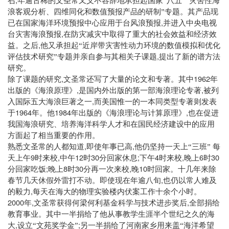
召
年逾古稀的文圣常又义不容辞地承担起国家“八五”“灾害性海
浪客观分析、四维同化和数值预报产品的研制”专题。其产品现
,
已在国家海洋环境预报中心应用于台风浪预报
并进入中央电视
,
台灾害海浪预报
在防灾减灾中取得了重大的社会效益和经济效
,
益。之后
他又承担起“近岸带灾害性动力环境的数值模拟和优化
,
评估技术研究”专题并亲自参与其相关子课题
提出了新的谱方法
研究。
,
1962
除了课题的研究
文圣常还写了大量的论文和专著。其中
年
,
,
出版的《海浪原理》
是国内外出版的第一部海浪理论专著
被列
,
入国际五大海浪巨著之一
而美国惟一的一本同类型专著则发表
1964
1984
,
于
年。他
年出版的《海浪理论与计算原理》
也在促进
我国海浪研究、培养海洋科学人才和在国民经济建设中的应用
方面起了相当重要的作用。
,
,
熟悉文圣常的人都知道
即使年事已高
他仍坚持一天上“三班”
每
9
,
12
30
;
4
,
6
30
天上午
时来校
中午
时
分回家休息
下午
时来校
晚上
时
;
8
30
,
10
分回家吃饭
晚上
时
分再一次来校
晚
时回家。十几年来除
,
春节几天休假外雷打不动。即使现在年逾八旬
也仍以常人难及
,
的毅力
每天在海大的物理实验楼内伏案工作十余个小时。
2000
,
,
年
文圣常获得何梁何利基金科学与技术进步奖后
全部捐给
教育事业。其中一半捐给了他从事教学生涯半个世纪之久的海
,
;
大
设立“文苑奖学金”
另一半捐给了河南家乡用来盖“海洋希望