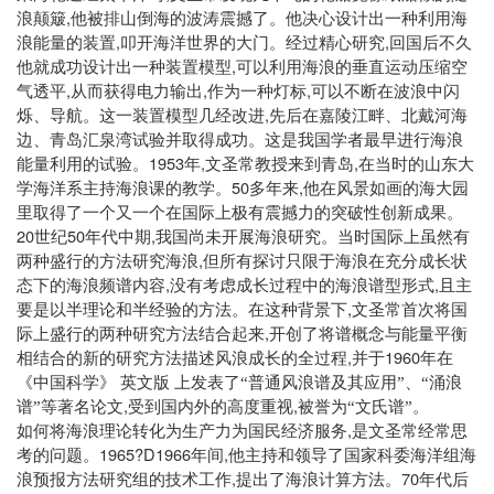
,
浪颠簸
他被排山倒海的波涛震撼了。他决心设计出一种利用海
,
,
浪能量的装置
叩开海洋世界的大门。经过精心研究
回国后不久
,
他就成功设计出一种装置模型
可以利用海浪的垂直运动压缩空
,
,
,
气透平
从而获得电力输出
作为一种灯标
可以不断在波浪中闪
,
烁、导航。这一装置模型几经改进
先后在嘉陵江畔、北戴河海
边、青岛汇泉湾试验并取得成功。这是我国学者最早进行海浪
1953
,
,
能量利用的试验。
年
文圣常
教授来到青岛
在当时的山东大
50
,
学海洋系主持海浪课的教学。
多年来
他在风景如画的海大园
里取得了一个又一个在国际上极有震撼力的突破性创新成果。
20
50
,
世纪
年代中期
我国尚未开展海浪研究。当时国际上虽然有
,
两种盛行的方法研究海浪
但所有探讨只限于海浪在充分成长状
,
,
态下的海浪频谱内容
没有考虑成长过程中的海浪谱型形式
且主
,
要是以半理论和半经验的方法。在这种背景下
文圣常首次将国
,
际上盛行的两种研究方法结合起来
开创了将谱概念与能量平衡
,
1960
相结合的新的研究方法描述风浪成长的全过程
并于
年在
《中国科学》
英文版
上发表了“普通风浪谱及其应用”、“涌浪
,
,
谱”等著名论文
受到国内外的高度重视
被誉为“文氏谱”。
,
如何将海浪理论转化为生产力为国民经济服务
是文圣常经常思
1965?D1966
,
考的问题。
年间
他主持和领导了国家科委海洋组海
,
70
浪预报方法研究组的技术工作
提出了海浪计算方法。
年代后