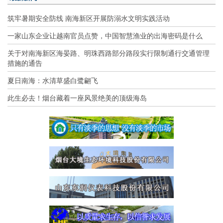
筑牢暑期安全防线 南海新区开展防溺水文明实践活动
一家山东企业让越南官员点赞，中国智慧渔业的出海密码是什么
关于对南海新区海晏路、明珠西路部分路段实行限制通行交通管理
措施的通告
夏日南海：水清草盛白鹭翩飞
此生必去！烟台藏着一座风景绝美的顶级海岛