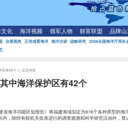
洋文化
海洋视频
领军人物
财富联盟
品牌山
题
决策视角
王诗成看海洋
海洋访谈
战略研究
2008全国海洋厅局长
态
护区有42个
>> 正文内容
区其中海洋保护区有42个
建省海洋功能区划报告》将福建海域划定为616个各种类型的海
心区内，除经有权机关批准进行的调查观测和科学研究活动外，禁