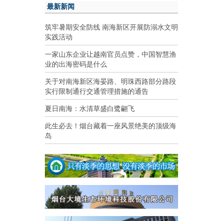
最新新闻
筑牢暑期安全防线 南海新区开展防溺水文明
实践活动
一家山东企业让越南官员点赞，中国智慧渔
业的出海密码是什么
关于对南海新区海晏路、明珠西路部分路段
实行限制通行交通管理措施的通告
夏日南海：水清草盛白鹭翩飞
此生必去！烟台藏着一座风景绝美的顶级海
岛