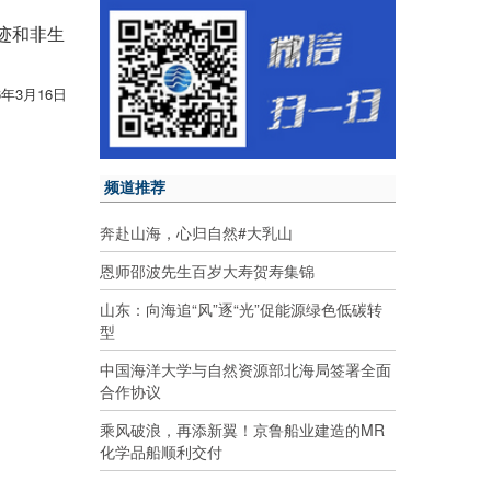
迹和非生
6年3月16日
频道推荐
奔赴山海，心归自然#大乳山
恩师邵波先生百岁大寿贺寿集锦
山东：向海追“风”逐“光”促能源绿色低碳转
型
中国海洋大学与自然资源部北海局签署全面
合作协议
乘风破浪，再添新翼！京鲁船业建造的MR
化学品船顺利交付