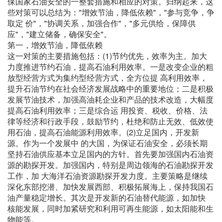
保国家石油安全的一整套措施和相应的对策。归纳起来，这
些对策可以总结为："增效节油，降低依赖"，"参与竞争，争
取定 价"，"协调关系，加强合作"，"多元供给，保障供
应"，"建立储备，确保安全"。
第一，增效节油，降低依赖
这一对策的主要措施包括：(1)节约优先，效率为主。加大
力度推进节约石油，提高石油利用效率。一是改变企业的粗
放型经营方式为集约型经营方式，全方位提 高利用效率，
提升石油节约在社会经济发展战略中的重要地位；二是积极
发展节油技术，加强高油耗企业和产品的技术改造，大幅度
提高石油利用效率；三是综合运 用投资、税收、价格、法
律等经济和行政手段，鼓励节约，杜绝和防止无效、低效使
用石油，提高石油能源利用效率。(2)立足国内，开发新
源。作为一个发展中 的大国，为保证石油安全，必须长期
坚持石油供应基本立足国内的方针。首先要加强国内石油资
源的勘探开发。加强国内，特别是周边领海的石油勘探开发
工作，加 大海洋石油资源勘探开发力度。主要策略是继续
深化东部挖潜、加快发展西部、积极拓展海上，保持我国石
油产量稳定增长。其次是开发新的石油替代能源，如加快
核能发展，同时加紧研究和利用可再生能源，如太阳能和生
物能等。