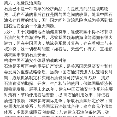
第六，地缘政治风险
石油已不是一种简单的经济商品，而是政治商品是战略物
资。现在石油的背后往往是国与国之间的较量。随着中国石
油依存程度的增加，国与国之间的政治风险也成为关系到我
国石油安全的一个重大问题。
另外，由于我国陆地石油储量有限，迫使我国不得不将获取
石油的努力向海洋拓展。尽管我国领海的海底能源拥有很大
潜力，但在中国周边，地缘关系极其复杂，存在着领土与主
权冲突，这一切都与能源（如石油、天然气）有关，直接影
响我国未来的石油安全。
构建中国石油安全体系的战略对策
石油是不可再生的重要矿产资源，是关系国民经济安全和社
会发展的重要战略物质。当前中国石油消费进入快速增长时
期，必须抓紧制定和实施石油资源可持续发展 战略，搞好
石油资源的勘探、开发、生产和节约使用，保障国民经济长
期稳定发展。展望未来20年，建立中国石油安全体系的主要
对策有：节约使用石油资源，提 高石油利用效率，降低石
油进口依赖；积极参与国际竞争，争取石油国际定价权；搞
好周边地缘关系，加强国际石油领域合作；建立多元化供给
体系，多渠道保障石 油供应；加速建立石油储备体系，确