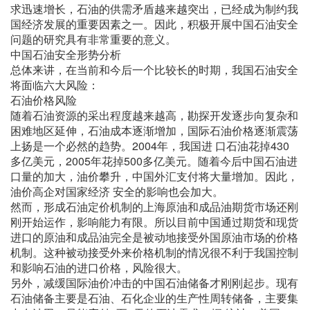
求迅速增长，石油的供需矛盾越来越突出，已经成为制约我
国经济发展的重要因素之一。因此，积极开展中国石油安全
问题的研究具有非常重要的意义。
中国石油安全形势分析
总体来讲，在当前和今后一个比较长的时期，我国石油安全
将面临六大风险：
石油价格风险
随着石油资源的采出程度越来越高，勘探开发逐步向复杂和
困难地区延伸，石油成本逐渐增加，国际石油价格逐渐震荡
上扬是一个必然的趋势。2004年，我国进 口石油花掉430
多亿美元，2005年花掉500多亿美元。随着今后中国石油进
口量的加大，油价攀升，中国外汇支付将大量增加。因此，
油价高企对国家经济 安全的影响也会加大。
然而，形成石油定价机制的上海原油和成品油期货市场还刚
刚开始运作，影响能力有限。所以目前中国通过期货和现货
进口的原油和成品油完全是被动地接受外国原油市场的价格
机制。这种被动接受外来价格机制的情况很不利于我国控制
和影响石油的进口价格，风险很大。
另外，减缓国际油价冲击的中国石油储备才刚刚起步。现有
石油储备主要是石油、石化企业的生产性周转储备，主要集