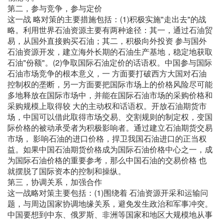
第二，参与竞争，参与定价
这一战 略对策的主要措施包括：(1)积极实施"走出去"的战
略。利用世界石油资源主要有两种途径：其一，通过石油贸
易，从国外直接购买石油；其二，积极向外投资 参与国外
石油资源开发，建立海外长期的石油生产基地，稳定地获取
石油"份额"。(2)争取国际石油定价的话语权。中国参与国际
石油市场竞争的根本意义，一 方面要打破西方大国对石油
控制权的垄断，另一方面要把国际市场上的价格风险尽可能
多地释放在国际市场中，并能在国际石油市场的采购价格和
采购规模上取得较 大的主动权和话语权。开放石油期货市
场，中国可以借此取得市场交易、交割规则的制定权，变国
际价格的被动承受者为积极影响者。通过建立石油期货交易
市场， 影响石油的进口价格，捍卫我国石油进口的正当权
益。如果中国石油期货价格成为国际石油价格中心之一，成
为国际石油价格的重要参考，那么中国石油的交易价格 也
就摆脱了国际资本的控制和操纵。
第三，协调关系，加强合作
这一战略对策主要包括：(1)围绕着 石油资源开采和运输问
题，与周边国家协调地缘关系，避免发生政治和军事冲突。
中国要想到中东、俄罗斯、非洲等国家和地区大规模地从事