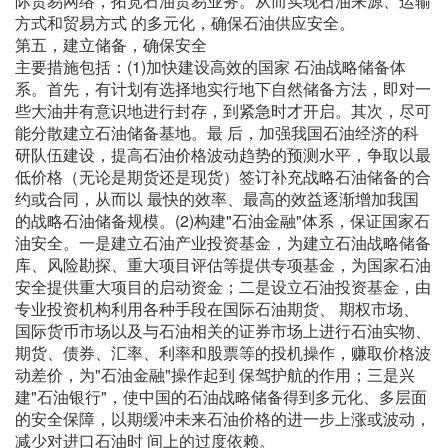
际贸易网络，拓宽石油贸易业务。从而实现石油来源、运输
方式和贸易方式 的多元化，确保石油供应安全。
第五，建立储备，确保安全
主要措施包括：(1)加快建设高效的国家 石油战略储备体
系。首先，有计划有选择地实行地下自然储备方法，即对一
些大油井有意识地进行封存，到紧急时才开启。其次，尽可
能分散建立石油储备基地。最 后，加强我国石油经济的科
研队伍建设，提高石油价格波动趋势的预测水平，争取以最
低价格（无论是期货还是现货）签订补充战略石油储备的合
约或合同，从而以 最快的效率、最高的效益逐渐增加我国
的战略石油储备规模。(2)构建"石油金融"体系，保证国家石
油安全。一是建立石油产业投资基金，为建立石油战略储备
库、风险勘探、重大项目评估等提供专项基金，为国家石油
安全提供重大项目的启动资金；二是设立石油投资基金，由
专业投资机构利用各种手段在国际石油期货、 期权市场、
国际货币市场以及与石油相关的证券市场上进行石油实物、
期货、债券、汇率、利率和股票等的投机操作，赚取价格波
动差价，为"石油金融"操作起到 保驾护航的作用；三是兴
建"石油银行"，使中国的石油战略储备得到多元化、多层面
的安全保障，以期缓冲未来石油价格的进一步上涨或波动，
减少对进口石油时 间上的过度依赖。