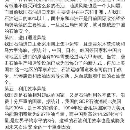
有钱能不能买到这么多的石油，油源风险也是一个大问题。
而目前我国石油进口来源 主要集中在中东和非洲，占我国
石油进口的60%以上，而中东和非洲正是目前国际政治经济
局势动荡的主要地区，一旦发生局部冲突，就可能威胁中国
的石油安 全。
第四，进口通道风险
我国石油进口主要采用海上集中运输，且走霍尔木茨海峡和
马六甲海峡。据统 计，中国、日本、韩国等国家和中国台
湾地区所进口的原油有90%需要经过马六甲海峡。当前，袭
击石油生产和运输设施已成为恐怖分子的新方式，再加上美
国在 这一地区的军事布控，石油运输通道极有可能由于战
争、恐怖袭击和政治因素等切断，从而威胁着中国的石油安
全。
第五，利用效率风险
我国既是石油相对短缺的国家，又是石油利用效率低下、浪
费十分严重的国家。据统计，我国的GDP石油消耗比美国
高约30%，是日本的2倍多。1994年经 合组织国家每万美元
的能源消费量为2.97吨油当量，而中国则高达14.29吨油当
量,是世界平均水平的3倍。这样的石油利用效率也是威胁我
国未来石油安 全的一个重要因素。