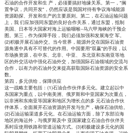
石油的合作开发和生 产，必须要搞好地缘关系。第一，"搁
置争议，共同开发"，仍然应该是我国对待有争议海域能源
资源勘探、开发和生产的主要原则。第二，在石油运输问题
上，我 们应加强同东盟的良好合作关系，通过东盟，抵制
美国、日本等大国家对海上运输咽喉--马六甲海峡的干预企
图。第三，作为保障手段，我们必须加强和发展海空 军。
(2)积极开展石油外交。当今世界，能源外交在国际石油资
源角逐中具有不可替代的作用。中国要用"双赢"的手段，以
市场换资源，在中东、北非、中亚、 东北亚和东南亚等地
区的外交活动中强化石油外交，加强国际石油领域的交流与
合作，以有力的石油外交来提高获取国际石油资源的安全系
数。
第四，多元供给，保障供应
这一战略主要包括：(1)石油合作伙伴多元化。建立起以中
东国家为重点，以中南美洲、俄罗斯和中亚国家为次重点，
以非洲和东南亚等国家和地区为增长点的多 元石油合作伙
伴体系，全面展开石油资源的开发与生产，确保石油供给。
(2)石油运输渠道多元化。在石油运输方面，除了东部沿海
地区的海运外，与俄罗斯及中 亚国家建立石油合作伙伴关
系时应使用铁路和管道运输方式。(3)积极建设多元化的国