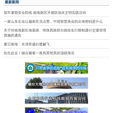
最新新闻
筑牢暑期安全防线 南海新区开展防溺水文明实践活动
一家山东企业让越南官员点赞，中国智慧渔业的出海密码是什么
关于对南海新区海晏路、明珠西路部分路段实行限制通行交通管理
措施的通告
夏日南海：水清草盛白鹭翩飞
此生必去！烟台藏着一座风景绝美的顶级海岛