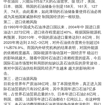
中在油田，只能应付5至7天的石油需求。据 统计，美国、
日本、德国、韩国的石油储备分别是158天、161天、127
天、74天。由此看来，如此薄弱的石油储备量使得石油必将
成为其他国家威胁和控 制我国经济的一根软肋。
第二，进口依赖风险
自1993年中国成为石油净进口国以来，2004年中 国进口原
油达1.2272亿吨，进口依存程度超过40%。根据国际能源机
构预测，到2010年，中国的原油进口量将达到1.6亿吨，到
2020年将达到 2.5亿~3亿吨，对外石油依存度将分别超过6
1%和76.9%。而国内外研究机构的结果表明，对国外能源
的依赖程度越高，国际能源市场动荡对一国经济平 稳运行
的影响就越大。随着中国对石油进口依赖程度的提高，今后
国际石油市场暂时和局部的短缺以及石油供应的异常波动，
将对中国石油供给和国民经济产生越来 越大的影响和冲
击。
第三，进口油源风险
目前全世界年产原油38亿吨，除了本国使用外，真正进入国
际石油贸易的只有22亿多吨，其中美国年进口石油7亿多
吨，占世界石油贸易总量的1/3。日本年进口石油2.6亿吨，
韩国、德国、法国等年进口石油都在1 亿吨以上。在这种情
况下，各石油消费国围绕石油资源的争夺将愈演愈烈，我们