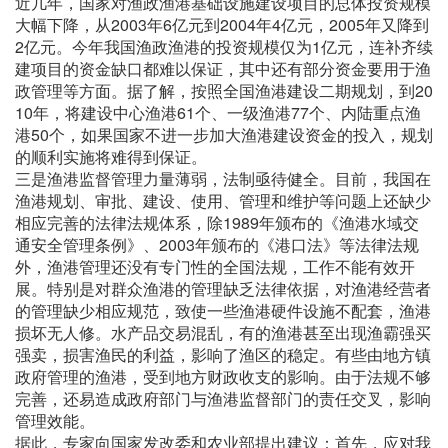
近几年，国家对渔政渔港基础设施建设项目的总体投资规模
大幅下降，从2003年6亿元到2004年4亿元，2005年又降到
2亿元。今年我国渔政渔港的投资规模仅为1亿元，连补齐续
建项目的资金缺口都难以保证，其中还有部分资金要用于渔
政管理等方面。据了解，按照全国渔港建设二期规划，到20
10年，将建设中心渔港61个、一级渔港77个、内陆重点渔
港50个，如果国家不进一步加大渔港建设资金的投入，规划
的顺利实施将难得到保证。
三是渔港监督管理力量薄弱，法制亟待健全。目前，我国在
渔港规划、审批、建设、使用、管理和维护等问题上还缺少
相应完善的法律法规体系，除1989年颁布的《渔港水域交
通安全管理条例》、2003年颁布的《港口法》等法律法规
外，渔港管理还没有专门性的全国法规，工作不能有效开
展。特别是对群众渔港的管理缺乏法律依据，对渔港经营者
的管理缺少相应规范，致使一些渔港硬件设施不配套，渔港
损坏无人修。水产品交易混乱，有的渔港甚至出现渔霸强买
强卖，损害渔民的利益，影响了渔区的稳定。有些由地方镇
政府管理的渔港，受到地方财政收支的影响。由于法规不够
完善，还易造成政府部门与渔港监督部门的责任交叉，影响
管理效能。
据此，专家向国家发改委和农业部提出建议：首先，应对我