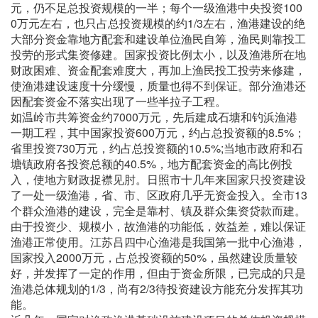
元，仍不足总投资规模的一半；每个一级渔港中央投资100
0万元左右，也只占总投资规模的约1/3左右，渔港建设的绝
大部分资金靠地方配套和建设单位渔民自筹，渔民则靠投工
投劳的形式集资修建。国家投资比例太小，以及渔港所在地
财政困难、资金配套难度大，再加上渔民投工投劳来修建，
使渔港建设速度十分缓慢，质量也得不到保证。部分渔港还
因配套资金不落实出现了一些半拉子工程。
如温岭市共筹资金约7000万元，先后建成石塘和钓浜渔港
一期工程，其中国家投资600万元，约占总投资额的8.5%；
省里投资730万元，约占总投资额的10.5%;当地市政府和石
塘镇政府各投资总额的40.5%，地方配套资金的高比例投
入，使地方财政捉襟见肘。日照市十几年来国家只投资建设
了一处一级渔港，省、市、区政府几乎无资金投入。全市13
个群众渔港的建设，完全是靠村、镇及群众集资贷款而建。
由于投资少、规模小，故渔港的功能低，效益差，难以保证
渔港正常使用。江苏吕四中心渔港是我国第一批中心渔港，
国家投入2000万元，占总投资额的50%，虽然建设质量较
好，并发挥了一定的作用，但由于资金所限，已完成的只是
渔港总体规划的1/3，尚有2/3待投资建设方能充分发挥其功
能。