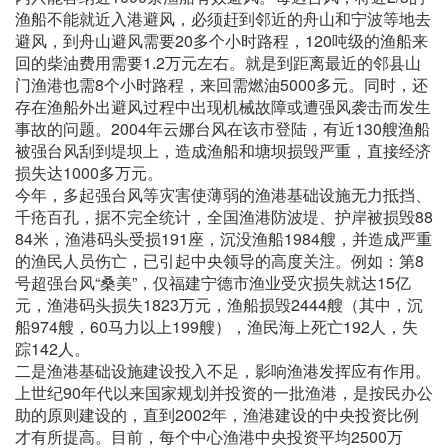
渔船不能就近入港避风，必须赶到邻近的舟山和宁波等地去
避风，到舟山避风需要20多个小时路程，120吨级的渔船来
回的柴油费用需要1.2万元左右。就是到距离最近的邻县山
门渔港也需8个小时路程，来回需燃油5000多元。同时，还
存在渔船外出避风过程中出现机械故障或遭强风袭击而发生
事故的问题。2004年云娜台风在该市登陆，有近130艘渔船
被强台风刮到堤坝上，造成渔船和塘坝损毁严重，直接经济
损失达1000多万元。
今年，多起强台风等灾害使薄弱的渔港基础设施无力抵挡、
千疮百孔，据不完全统计，全国渔港防波堤、护岸被损毁88
84米，渔港码头受损191座，沉没渔船1984艘，并造成严重
的渔民人员伤亡，已引起中央领导的高度关注。例如：第8
号超强台风“桑美”，仅福建宁德市渔业受灾损失就达15亿
元，渔港码头损失1823万元，渔船损毁2444艘（其中，沉
船974艘，60马力以上199艘），渔民海上死亡192人，失
踪142人。
二是渔港基础设施建设投入不足，影响渔港发挥应有作用。
上世纪90年代以来国家规划并投资的一批渔港，是按民办公
助的原则建设的，直到2002年，渔港建设的中央投资比例
才有所提高。目前，每个中心渔港中央投资平均2500万