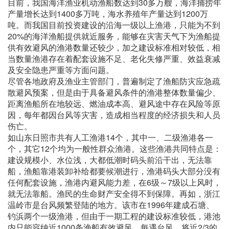
目前，我国海洋渔业机动渔船数达到30多万艘，海洋捕捞年
产量增长达到1400多万吨，海水养殖年产量达到1200万
吨。而我国目前投资建设的沿海一级以上渔港，只能为不到
20%的海洋渔船提供就近服务，能够在灾害天气下为渔船提
供有效避风的渔港数量还较少，加之建设标准相对较低，相
当数量渔港存在着配套设施不足、老化失修严重、效益衰减
及安全隐患严重等方面问题。
尽管各地政府及渔业主管部门，普遍制定了渔船防灾应急疏
散避风预案，但是由于具备避风条件的渔港整体数量偏少、
距离渔船所在地较远、燃油成本高、避风途中存在风险等原
因，每年都因台风等灾害，造成相当程度的经济损失和人员
伤亡。
如山东日照市共有人工渔港14个，其中一、二级渔港各一
个，其它12个均为一般性群众渔港。这些渔港共同特点是：
建设规模小、水位浅，大都低潮时码头前沿干出，无法靠
船，渔船靠港装卸补给都要候潮进行，渔港码头大部分没有
任何配套设施，渔港内避风能力差，在6级～7级以上风时，
就无法靠船。渔民的生命财产安全得不到保障。再如，浙江
温岭市是台风频繁登陆的地方。该市在1996年建成石塘、
钓浜两个一级渔港，但由于一期工程的建设标准较低，港池
内只能容纳近1000条渔船有效避风。每遇台风，将近2/3的