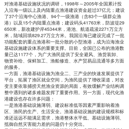
对渔港基础设施状况的调研，1998年～2005年全国累计投
入沿海一级以上及内陆重点渔港建设资金超过37亿元；建设
了37个沿海中心渔港、94个一级渔港（含83个一级群众渔
港）以及15个内陆重点渔港；建设码头41763米，防波堤29
650米，新改建护岸45344米，港池、航道疏浚2271万立方
米，陆域回填829.27万立方米。我国沿海已建设完成了一批
功能配套的重点渔港和一批分散的小型渔港，成为沿海渔业
基础设施建设体系的重要支撑。目前，全国已公布的渔港数
量已达1177个，为广大渔民提供了安全避风、渔货装卸、
物资补给、保鲜加工、渔船修造、水产贸易品流通等多方面
的服务。
一方面，渔港基础设施为渔业二、三产业的快速发展提供了
平台，拓展了渔区就业空间，为渔民提供了增收渠道，对改
变主要依靠捕捞天然渔业资源的局面，有效缓解产业结构调
整中遇到的诸多难题发挥了重要作用。另一方面，现代化渔
港建设也存在许多问题：
一是渔港基础设施薄弱、建设标准低等因素严重影响着渔
区、渔民的生产、生活安全。渔港基础设施的建设规模和标
准还远远不能满足需求，渔港整体水平低、基础设施薄弱、
抵御自然灾害能力差的问题仍十分突出。