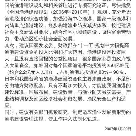
国的渔港建设规划和相关管理进行专项研究论证。尽快批复
《全国渔港建设规划（2006年~2010年）》规划，充分考虑
渔港经济的综合功能，加强沿海中心渔港、国家一级渔港和
内陆重点渔港建设，逐步构建渔业防灾减灾体系；按照建设
社会主义新农村要求，结合渔区小城镇建设，吸纳富余劳动
力，带动渔区经济社会全面发展。
其次，建议国家发改委、财政部在“十一五”规划中大幅提高
渔港建设资金的投入比例和扩大范围。渔港建设是投资巨
大，且没有直接回报的公益性项目，很多国家都是由政府投
入大量资金。如韩国对每个国家渔港平均投资约250亿韩元
（约合2.2亿元人民币），占到渔港总投资的80%～90%，
日本和我国台湾省的渔港建设资金也主要来自政府，不足部
分由地方财政配套。只有不断加大投入，才能使我国渔港的
建设标准、区域布局、建设数量，与渔业防灾减灾需要、产
业结构调整及渔区经济社会和谐发展、渔民安全生产相适
应。
同时，建议有关部门抓紧研究、制定适应渔业发展新形势的
渔港建设管理法规，使工作纳入法制化轨道。
2007年1月20日