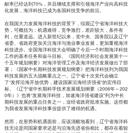
献率已经达到70%，并且继续支撑和引领海洋产业向高科技
化发展，海洋科技已成为各国科技竞争的前沿。
在我国大力发展海洋科技的背景下，综观辽宁省海洋科技大
势，可概括为：机遇难得，竞争激烈，差距较大，条件有
利，任重道远。进入新世纪以来，党中央、国务院以及辽宁
省委、省政府更加关注海洋与渔业事业发展，更加重视海洋
科技进步。全国海洋科技大会明确了今后一个时期海洋科技
工作的基本任务和奋斗目标。《国民经济和社会发展第十一
个五年规划纲要》对海洋管理工作及海洋经济发展做出了部
署；《国家中长期科技发展规划纲要》把海洋科技列为我国
科技发展的五大战略重点之一。辽宁省十次党代会确立
了“发挥沿海开放优势，建设国家沿海经济强省”的宏伟目
标。《辽宁省中长期科学技术发展规划纲要（2006年～202
0年）》也将“发展海洋科技，加速海洋强省建设”列为中长
期科技发展的重点任务之一，业经省政府批准实施。这些都
为我省发展海洋科技事业提供了难得的机遇。
然而，在形势和机遇面前，应该清醒地看到，辽宁省海洋科
技无论是同国家要求还是与沿海先进省份相比，都存在着较