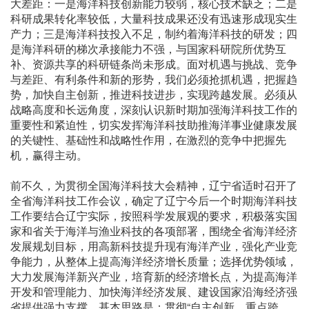
大差距：一是海洋科技创新能力较弱，核心技术缺乏；二是
科研成果转化率较低，大量科技成果还没有迅速形成现实生
产力；三是海洋科技投入不足，制约着海洋科技的研发；四
是海洋科研的梯次承接能力不强，与国家科研院所优势互
补、资源共享的科研链条尚未形成。面对机遇与挑战、竞争
与差距、有利条件和新的形势，我们必须抢抓机遇，把握趋
势，加快自主创新，推进科技进步，实现跨越发展。必须从
战略高度和长远角度，深刻认识新时期加强海洋科技工作的
重要性和紧迫性，切实发挥海洋科技助推海洋事业健康发展
的关键性、基础性和战略性作用，在激烈的竞争中把握先
机，赢得主动。
前不久，为贯彻全国海洋科技大会精神，辽宁省适时召开了
全省海洋科技工作会议，确定了辽宁今后一个时期海洋科技
工作要结合辽宁实际，按照科学发展观的要求，积极落实国
家和省关于海洋与渔业科技的各项部署，围绕全省海洋经济
发展规划目标，用高新科技提升现有海洋产业，强化产业竞
争能力，从整体上提高海洋经济增长质量；选择优势领域，
大力发展海洋新兴产业，培育新的经济增长点，为提高海洋
开发和管理能力、加快海洋经济发展、建设国家沿海经济强
省提供强力支撑。基本思路是：贯彻“自主创新、重点跨