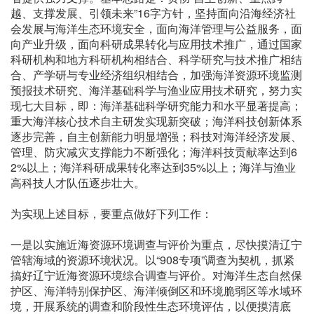
越、支撑发展、引领未来”16字方针，坚持面向沿海经济社
会发展与海洋生态环境安全，面向海洋管理与公益服务，面
向产业升级，面向科研成果转化与应用技术推广，通过国家
科研机构和地方科研机构相结合、科学研究与技术推广相结
合、产学研与专业经济组织相结合，加强海洋资源环境监测
预报技术研究、海洋基础科学与渔业应用技术研究，努力实
现七大目标，即：海洋基础科学研究能力和水平显著提高；
重大海洋核心技术自主研发实现新突破；海洋科技创新体系
逐步完善，自主创新能力明显增强；科技对海洋经济发展、
管理、防灾减灾支撑能力不断强化；海洋科技贡献率达到6
2%以上；海洋科研成果转化率达到35%以上；海洋与渔业
高科技人才队伍逐步壮大。
为实现上述目标，要重点做好下列工作：
一是以实施近海资源环境调查与评价为重点，尽快摸清辽宁
管辖海域的资源环境状况。以“908专项”调查为契机，抓紧
搞好辽宁近海资源环境综合调查与评价。对海洋生态自然保
护区、海洋特别保护区、海洋倾倒区和环境脆弱区等水域环
境，开展系统的调查和阶段性生态环境评估，以便摸清底