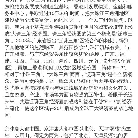
东将致力发展成为制造业基地，香港则发展物流、金融和服
务业中心，争取通过10至20年时间，把大珠江三角洲地区
建设成为全球最富活力的地区之一。一个以广州为顶点，以
港、澳为两个基点三角连线所贯穿和包围的城市经济带正形
成“大珠三角”经济圈。珠三角经济圈的第三个概念是“泛珠三
角”。2003年广东省提出“泛珠三角”区域合作的构想，得到
了其他地区的热烈响应。其范围按照“与珠江流域有关、与
广东相邻、与广东经贸关系比较密切”的原则，广东、福
建、江西、广西、海南、湖南、四川、云南、贵州等9个省
(区)，再加上香港和澳门形成的区域经济圈，简称“9＋2”。
相对于“小珠三角”、“大珠三角”而言，“泛珠三角”是个全新概
念。最为可贵的是，这一概念从已经转化为大规模的行动，
这些地区直接或间接地与珠江流域的经济流向和文化有关，
且在资源、产业、市场等方面有较强的互补性。着眼于长远
未来，共建泛珠三角经济圈的战略利益在于使“9＋2”的经济
主流化，使这个区域在20年后成为全球三大经济圈的核心地
区。
京津唐大都市圈。京津唐大都市圈以北京、天津“双核”为主
轴，以唐山、保定为两翼，包括了北京、天津及河北的唐