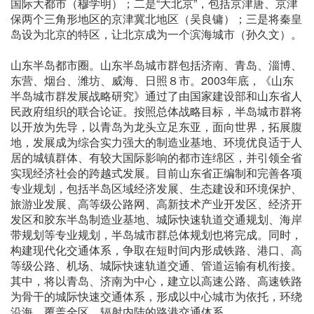
国际大都市（穆学明）；二是“大北京”，包括京津唐、京津
保两个三角形地区的京津冀北地区（吴良镛）；三是将秦皇
岛设为北京的特区，让北京成为一个滨海城市（孙久文）。
山东半岛都市圈。山东半岛城市群包括济南、青岛、淄博、
东营、烟台、潍坊、威海、日照８市。2003年底，《山东
半岛城市群发展战略研究》通过了由国家建设部和山东省人
民政府组织的联合论证。按照总体战略目标，半岛城市群将
以开放为先导，以青岛为龙头立足东亚，面向世界，拓展腹
地，发展成为综合实力强大的制造业基地、环境优良适于人
居的城镇群体、有较大国际影响的都市连绵区，并引领全省
实现经济社会的跨越式发展。目前山东省正编制和完善各项
专业规划，包括半岛区域经济发展、生态建设和环境保护、
旅游业发展、高等级公路网、高新技术产业开发区、经济开
发区和胶东半岛制造业基地、城际快速轨道交通规划、海岸
带规划等专业规划，半岛城市群总体规划也将完成。同时，
构建现代化交通体系，争取在短时间内形成铁路、港口、高
等级公路、机场、城际快速轨道交通、管道运输有机衔接。
其中，将以青岛、济南为中心，建立以高速公路、高速铁路
为骨干的城际快速交通体系，形成以中心城市为依托，环绕
沿海，覆盖全区，辐射内陆的路港交通体系。