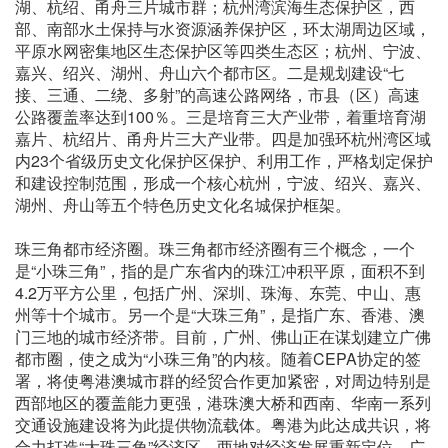
湖、杭绍、甬舟三片城市群；杭州湾滨海生态保护区，西
部、南部水土保持与水资源涵养保护区，环太湖周边区域，
平原水网密集地区生态保护区等四类生态区；杭州、宁波、
嘉兴、绍兴、湖州、舟山六个都市区。二是规划建设“七
接、三通、二绕、多射”的高速公路网络，市县（区）高速
公路覆盖率达到100％。三是培育三大产业带，着重培育湖
嘉片、杭绍片、甬舟片三大产业带。四是加强环杭州湾区域
内23个省级历史文化保护区保护、利用工作，严格划定保护
和建设控制范围，形成一个核心杭州，宁波、绍兴、嘉兴、
湖州、舟山等五个特色历史文化名城保护框架。
珠三角都市经济圈。珠三角都市经济圈有三个概念，一个
是“小珠三角”，指的是广东省内的珠江冲积平原，面积不到
4.2万平方公里，包括广州、深圳、珠海、东莞、中山、惠
州等十个城市。另一个是“大珠三角”，是指广东、香港、澳
门三地的城市经济带。目前，广州、佛山正在谋划建立广佛
都市圈，使之成为“小珠三角”的内核。随着CEPA协定的签
署，将使粤港澳城市群的经贸合作更加紧密，对周边特别是
西部地区的覆盖能力更强，港珠澳大桥和西南、华南一系列
交通设施建设将为此提供物流载体。粤港为此达成共识，将
合力打造“大珠三角”经济区，两地对经济发展重新定位，广