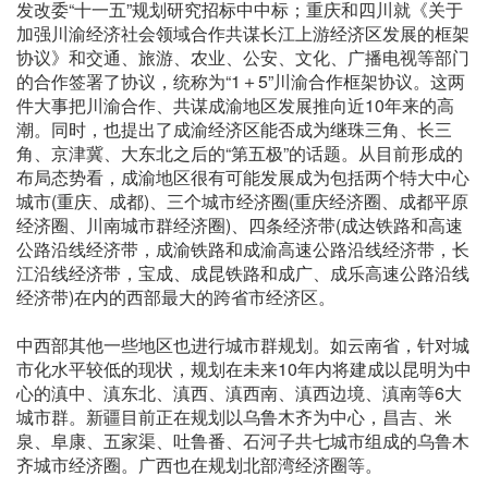
发改委“十一五”规划研究招标中中标；重庆和四川就《关于
加强川渝经济社会领域合作共谋长江上游经济区发展的框架
协议》和交通、旅游、农业、公安、文化、广播电视等部门
的合作签署了协议，统称为“1＋5”川渝合作框架协议。这两
件大事把川渝合作、共谋成渝地区发展推向近10年来的高
潮。同时，也提出了成渝经济区能否成为继珠三角、长三
角、京津冀、大东北之后的“第五极”的话题。从目前形成的
布局态势看，成渝地区很有可能发展成为包括两个特大中心
城市(重庆、成都)、三个城市经济圈(重庆经济圈、成都平原
经济圈、川南城市群经济圈)、四条经济带(成达铁路和高速
公路沿线经济带，成渝铁路和成渝高速公路沿线经济带，长
江沿线经济带，宝成、成昆铁路和成广、成乐高速公路沿线
经济带)在内的西部最大的跨省市经济区。
中西部其他一些地区也进行城市群规划。如云南省，针对城
市化水平较低的现状，规划在未来10年内将建成以昆明为中
心的滇中、滇东北、滇西、滇西南、滇西边境、滇南等6大
城市群。新疆目前正在规划以乌鲁木齐为中心，昌吉、米
泉、阜康、五家渠、吐鲁番、石河子共七城市组成的乌鲁木
齐城市经济圈。广西也在规划北部湾经济圈等。