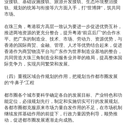
业接轨、基础设施接轨、旅游开发接轨、生态环境整治接
轨、规划的统筹与衔接等六方面入手，打“世博牌”，筑共同
市场。
在珠三角，粤港双方高层一致认为要进一步促进优势互补，
推进两地资源的更充分整合，提升粤港“前店后厂”的合作水
平。把广东的制造业、技术、市场、劳动力、资源优势，与
香港的国际商贸、金融、管理、人才等优势结合起来，促进
香港作为商贸物流平台与广东作为世界制造业基地的整合，
共同营造大珠三角制造业和服务业并举的格局，提高整体国
际竞争力，实现共同繁荣和发展。
（四）重视区域合作规划的作用，把规划当作都市圈发展
的“牛鼻子”工程
都市圈各个城市要科学确定各自的发展目标、产业特色和功
能定位，必须规划先行，制定和实施切实可行的发展规划。
各都市圈都克服原来市场力量自发作用的不足，在市场机制
继续发挥基础作用的前提下，行政力量因势利导，顺势推
动，促进都市圈发展逐渐走向成熟。