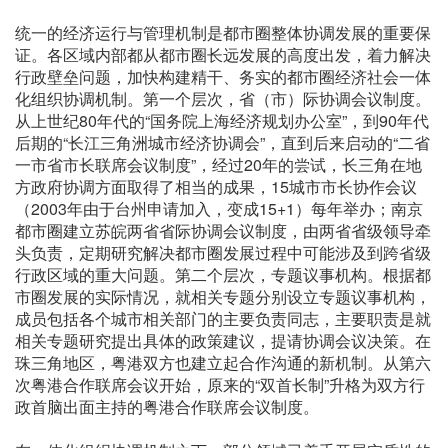
统一的经济运行与管理机制是都市圈整体协调发展的重要保
证。各区域内部都从都市圈长远发展的高度出发，着力解决
行政壁垒问题，加快构建精干、务实的都市圈经济社会一体
化组织协调机制。第一个层次，省（市）际协调会议制度。
从上世纪80年代的“国务院上海经济规划办公室”，到90年代
后期的“长江三角洲城市经济协调会”，直到后来启动的“二省
一市省市长联席会议制度”，经过20年的尝试，长三角在地
方政府协调方面取得了相当的成果，15城市市长协作会议
（2003年由于台州申请加入，变成15+1）每年举办；南京
都市圈建立苏皖两省省际协调会议制度，由两省省级领导牵
头负责，定期研究解决都市圈发展过程中可能涉及到跨省级
行政区域的重大问题。第二个层次，专题议事机构。根据都
市圈发展的实际情况，就相关专题分别设立专题议事机构，
成员包括各个城市相关部门的主要负责同志，主要职责是就
相关专题研究提出具体的政策建议，提请协调会议决策。在
珠三角地区，粤港双方也建立起合作沟通的新机制。从第六
次粤港合作联席会议开始，原来的“双首长制”升格为双方行
政首脑出面主持的粤港合作联席会议制度。