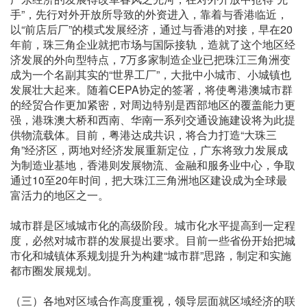
手”，先行对外开放所导致的外资进入，靠着与香港临近，
以“前店后厂”的模式发展经济，通过与香港的对接，早在20
年前，珠三角企业就把市场与国际接轨，造就了这个地区经
济发展的外向型特点，7万多家制造企业已把珠江三角洲变
成为一个名副其实的“世界工厂”，大批中小城市、小城镇也
发展壮大起来。随着CEPA协定的签署，将使粤港澳城市群
的经贸合作更加紧密，对周边特别是西部地区的覆盖能力更
强，港珠澳大桥和西南、华南一系列交通设施建设将为此提
供物流载体。目前，粤港达成共识，将合力打造“大珠三
角”经济区，两地对经济发展重新定位，广东将致力发展成
为制造业基地，香港则发展物流、金融和服务业中心，争取
通过10至20年时间，把大珠江三角洲地区建设成为全球最
富活力的地区之一。
城市群是区域城市化的高级阶段。城市化水平提高到一定程
度，必然对城市群的发展提出要求。目前一些省份开始把城
市化和城镇体系规划提升为构建“城市群”思路，制定和实施
都市圈发展规划。
（三）各地对区域合作高度重视，领导层面就区域经济的联