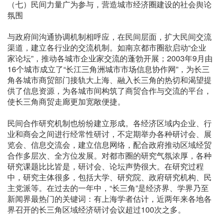
（七）民间力量广为参与，营造城市经济圈建设的社会舆论
氛围
与政府间沟通协调机制相呼应，在民间层面，扩大民间交流
渠道，建立各行业的交流机制。如南京都市圈欲启动“企业
家论坛”，推动各城市企业家交流的蓬勃开展；2003年9月由
16个城市成立了“长江三角洲城市市场信息协作网”，为长三
角各城市商贸部门接轨大上海、融入长三角的热切和渴望提
供了信息资源，为各城市间构筑了商贸合作与交流的平台，
使长三角商贸走廊更加宽敞便捷。
民间合作研究机制也纷纷建立形成。各经济区域内企业、行
业和商会之间进行经常性研讨，不定期举办各种研讨会、展
览会、信息交流会，建立信息网络，配合政府推动区域经贸
合作多层次、全方位发展。对都市圈的研究气氛浓厚，各种
研究课题比比皆是，研讨会、论坛声势很大。在研究过程
中，研究主体很多，包括大学、研究院、政府研究机构、民
主党派等。在过去的一年中，“长三角”是经济界、学界乃至
新闻界最热门的关键词：有上海学者估计，近两年来各地各
界召开的长三角区域经济研讨会议超过100次之多。