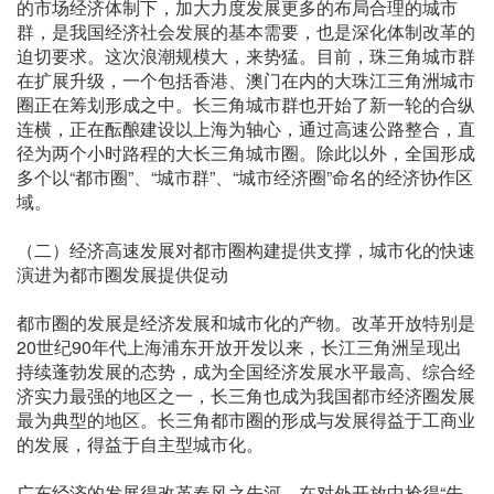
的市场经济体制下，加大力度发展更多的布局合理的城市
群，是我国经济社会发展的基本需要，也是深化体制改革的
迫切要求。这次浪潮规模大，来势猛。目前，珠三角城市群
在扩展升级，一个包括香港、澳门在内的大珠江三角洲城市
圈正在筹划形成之中。长三角城市群也开始了新一轮的合纵
连横，正在酝酿建设以上海为轴心，通过高速公路整合，直
径为两个小时路程的大长三角城市圈。除此以外，全国形成
多个以“都市圈”、“城市群”、“城市经济圈”命名的经济协作区
域。
（二）经济高速发展对都市圈构建提供支撑，城市化的快速
演进为都市圈发展提供促动
都市圈的发展是经济发展和城市化的产物。改革开放特别是
20世纪90年代上海浦东开放开发以来，长江三角洲呈现出
持续蓬勃发展的态势，成为全国经济发展水平最高、综合经
济实力最强的地区之一，长三角也成为我国都市经济圈发展
最为典型的地区。长三角都市圈的形成与发展得益于工商业
的发展，得益于自主型城市化。
广东经济的发展得改革春风之先河，在对外开放中抢得“先