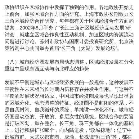
政协组织在区域协作中发挥了独到的作用。各地政协开始走
上前台，加强区域合作方面的研究。上海市政协长期致力长
三角区域经济合作研究，每年都有关于区域经济合作方面的
提案，2002年8月举办了“长江三角洲区域经济互动发展”研
讨会，就建立区域合作良性互动机制、加速区域内资源流动
问题进行讨论。苏州市政协与国家计委投资研究所、北京决
策咨询中心共同举办首届“长三角（太湖）发展论坛”。
（八）城市经济圈发展布局动态调整，区域经济发展在分化
重组中呈现东西互动与南北呼应的趋势
发展不平衡是城市与区域经济发展的一般规律，这种发展不
平衡性在未来相当长时期内仍将存在并发生作用。与这种不
平衡的发展状况相适应，中国城市经济圈发展也呈现出显著
的区域分化、动态调整的特征。经济圈不是封闭的体系，不
是自我封闭、自我循环的系统，单纯讲一体化不行。城市经
济圈是动态的、开放的、多层次性的系统。区域合作的要旨
是打破区划，重在整合。长三角、珠三角都在一体化的基础
上，进行积极扩张哪个，向内陆进发，“攻城掠地”；辽宁中
部城市群、大武汉都市圈、成渝、长株谭“湘三角”等，都在