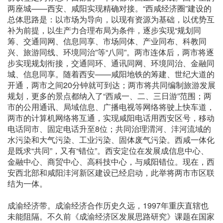
两座城——西安、咸阳实现精确对接。“西咸经济圈”建设的
总体思路是：以市场为导向，以现有资源为基础，以优势互
补为前提，以生产力合理布局为条件，逐步实现“规划同
筹、交通同网、信息同享、市场同体、产业同布、科教同
兴、旅游同线、环境同治”等“八同”。两市连体后，两市将逐
步实现规划衔接，交通同环、通讯同网、环境同治、金融同
城、信息同享。随着西安——咸阳地铁的筹建、世纪大道的
开通，两市之间20分钟就可到达；两市将共同编制旅游发展
规划，更多的景点都纳入了“西咸一、二、三日游”范围；两
市的公用通讯、局域信息、广播电视等网络将驶上快车道，
两市的计算机网络将互通，实现咸阳电话用西安区号，移动
电话同市、固定电话升至8位；共同治理渭河、沣河流域的
水污染和大气污染、工业污染、固体废气污染。西咸一体化
是既求“共同”，又有“错位”。西安定位在发展成信息中心、
金融中心、商贸中心、高科技中心，与咸阳错位。现在，西
安西北部和咸阳沣河新区建设已经启动，此举将两市市区联
结为一体。
成渝经济带。成渝经济合作历史久远，1997年重庆直辖也
未能阻隔。不久前《成渝经济区发展思路研究》课题在国家