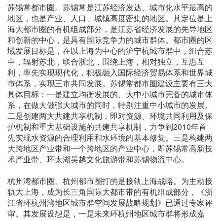
苏锡常都市圈。苏锡常是江苏经济发达、城市化水平最高的
地区，也是产业、人口、城镇高度密集的地区。其定位是上
海大都市圈的有机组成部分，是江苏省经济发展的先导地区
和创新的中心，是具有国际竞争力的城市群体。都市圈的区
域发展目标是，在以上海为中心的沪宁杭城市群中，组合苏
中，辐射苏北，联合浙北，围绕上海，相对独立，互惠互
利，率先实现现代化，积极融入国际经济贸易体系和世界城
市体系，实现三市共同发展。苏锡常都市圈建设主要有三大
具体目标：一是建立均衡发展的、大中小城市完备的城市体
系，在做大做强大城市的同时，特别注重中小城市的发展。
二是创建两大共建共享机制，即对资源、环境共同利用及保
护机制和重大基础设施的共建共享机制，力争到2010年首
先实现水资源的合理利用和水环境的基本修复。三是构建两
大跨地区产业带和一个跨地区的产业中心，即苏锡常高新技
术产业带、环太湖吴越文化旅游带和苏锡物流中心。
杭州湾都市圈。杭州都市圈打的是接轨上海战略。为主动接
轨大上海，成为长三角国际大都市带的有机组成部分，《浙
江省环杭州湾地区城市群空间发展战略规划》已通过专家评
审。其发展设想是，一是未来环杭州地区城市群将形成嘉