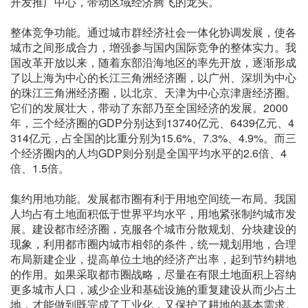
开发推广中心，带动区域经济腾飞的龙头。
整体竞争功能。通过城市群经济社会一体化协调发展，使各
城市之间形成合力，增强参与国内国际竞争的整体实力。我
国改革开放以来，随着东部沿海地区的率先开放，逐渐形成
了以上海为中心的长江三角洲经济圈，以广州、深圳为中心
的珠江三角洲经济圈，以北京、天津为中心京津唐经济圈。
它们的发展壮大，带动了东部乃至全国经济的发展。2000
年，三个经济圈的GDP分别达到13740亿元、6439亿元、4
314亿元，占全国的比重分别为15.6%、7.3%、4.9%。而三
个经济圈内的人均GDP则分别是全国平均水平的2.6倍、4
倍、1.5倍。
集约用地功能。发展都市圈有利于用地空间统一布局。我国
人均占有土地面积低于世界平均水平，用地紧张制约城市发
展。建设都市经济圈，克服各个城市分散规划、分块建设的
现象，利用都市圈内城市相邻的条件，统一规划用地，合理
布局新建企业，提高单位土地的经济产出率，起到节约耕地
的作用。如果采取都市圈战略，尽量在有限土地面积上容纳
更多城市人口，减少企业和基础设施的重复建设从而少占土
地，才能做到既完成了工业化，又保护了耕地的基本需求。