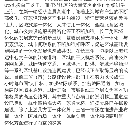
0%也投向了这里。而江浙地区的大量著名企业也纷纷进驻
上海。在新一轮经济发展高潮中，随着上海城市产业的不断
高级化、江苏沿江地区产业带的建设、浙江民营经济的发展
壮大，区域旅游一体化、人才使用一体化、金融服务区域
化、城市公共设施服务网络化等正不断加强，长三角区域一
体化的发展态势已初步显现。基础设施支撑体系一体化。与
要素流动、城市间联系的不断加强相呼应，促进区域基础设
施网络的一体化发展也渐成共识。在长三角，包括以上海航
运中心为主体的江海港群、区域的干支机场系统、高速公路
连网互通、城际轨道交通、区域供水、防洪、流域环境治理
等一系列区域基础设施连网建设，已经或正在取得显著的成
效。目前三省（市）公路建设管理部门正在努力以形成“三
小时都市圈”为目标，加强省际联系、加密城际通道，加速
构建以区域主通道、城际走廊、市域射线三个层次为基本功
能格局的高速公路网。其中重大节点项目的崇明越江通道建
设已启动，杭州湾跨海大桥、苏通大桥、润扬大桥已在抓紧
建设。除了上述几方面一体化外，三省一市还在推进产业布
局一体化、区域市场一体化、体制创新一体化和招商引资一
体化方面进行了有益的探索。