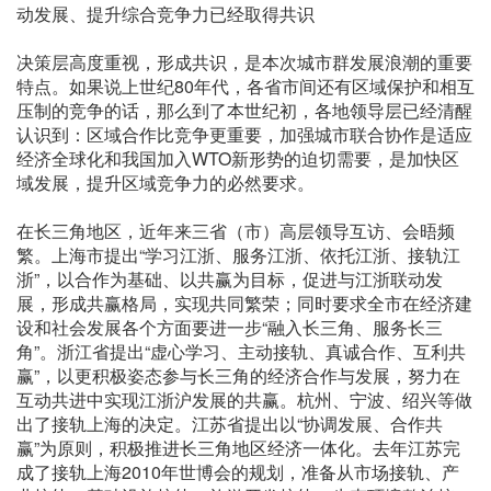
动发展、提升综合竞争力已经取得共识
决策层高度重视，形成共识，是本次城市群发展浪潮的重要
特点。如果说上世纪80年代，各省市间还有区域保护和相互
压制的竞争的话，那么到了本世纪初，各地领导层已经清醒
认识到：区域合作比竞争更重要，加强城市联合协作是适应
经济全球化和我国加入WTO新形势的迫切需要，是加快区
域发展，提升区域竞争力的必然要求。
在长三角地区，近年来三省（市）高层领导互访、会晤频
繁。上海市提出“学习江浙、服务江浙、依托江浙、接轨江
浙”，以合作为基础、以共赢为目标，促进与江浙联动发
展，形成共赢格局，实现共同繁荣；同时要求全市在经济建
设和社会发展各个方面要进一步“融入长三角、服务长三
角”。浙江省提出“虚心学习、主动接轨、真诚合作、互利共
赢”，以更积极姿态参与长三角的经济合作与发展，努力在
互动共进中实现江浙沪发展的共赢。杭州、宁波、绍兴等做
出了接轨上海的决定。江苏省提出以“协调发展、合作共
赢”为原则，积极推进长三角地区经济一体化。去年江苏完
成了接轨上海2010年世博会的规划，准备从市场接轨、产