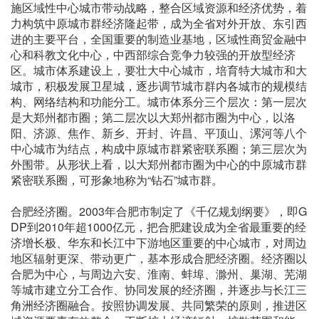
施区域性中心城市带动战略，整合区域资源和经济优势，着
力构筑中原城市群经济隆起带，成为全省对外开放、东引西
进的主要平台，全国重要的制造业基地，区域性商贸金融中
心和科教文化中心，中西部综合竞争力较强的开放型经济
区。城市体系建设上，要壮大中心城市，培育特大城市和大
城市，积极发展卫星城，逐步调节城市群内各城市的规模结
构、网络结构和功能分工。城市体系分三个层次：第一层次
是大郑州都市圈；第二层次以大郑州都市圈为中心，以洛
阳、济源、焦作、新乡、开封、许昌、平顶山、漯河等八个
中心城市为结点，构成中原城市群紧密联系圈；第三层次为
外围带。从形状上看，以大郑州都市圈为中心的中原城市群
紧密联系圈，可形象地称为“钻石”城市群。
合肥经济圈。2003年合肥市制定了《千亿规划纲要》，即G
DP到2010年超1000亿元，把合肥建设成为全省最重要的经
济增长极、华东和长江中下游地区重要的中心城市，对周边
地区辐射更深、带动更广，基本形成合肥经济圈。经济圈以
合肥为中心，与周边六安、淮南、蚌埠、滁州、巢湖、芜湖
等城市建立分工合作、协同发展的经济圈，并逐步与长江三
角洲经济圈融合。按照协调发展、共同繁荣的原则，推进区