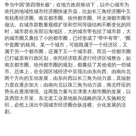
争当中国“第四增长极”；在地方政府推动下，以中心城市为
依托的地域性城市经济圈快速升温，比如长三角经济圈中又
有杭甬经济圈、南京都市圈、徐州都市圈、环太湖都市圈等
做法。在城市群数量规模扩张和空间等级结构不断变化的同
时，城市群在东部沿海地区，大的城市带包括了城市群，大
的城市圈又囊括了小的都市圈，已经形成了“带中有带”、“圈
中套圈”的格局。某一个城市，可能既属于一个经济区，又
属于另一个都市圈，还属于又一个城市群。而且一些都市圈
已打破原有行政区划，依托经济联系进行经济区域整合，如
南京都市圈、徐州都市圈的规划，都囊括了其他省的一些城
市。总体上，在全国区域经济中呈现出由东向西、由南向北
两个方向的互动发展，由东向西以长三角为动力源，其辐射
力度在逐步加大；由南向北以珠三角为动力源，南北呼应的
势头在逐渐增强。这两股力量与京津唐大都市圈的发展，以
及西部大开发、东北老工业基地振兴战略的深入实施相交
织，必然上演出中国城市经济圈合纵连横、分化发展的活
剧。