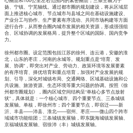
心圈层和100公里左右范围内的紧密圈层；三条主轴为宁
扬、宁镇、宁芜轴线。通过都市圈的规划建设，将从区域层
面上推进核心城市、节点城市与县域之间在基础设施建设、
产业分工与协作、生产要素有序流动、共同市场构建等方面
进行合作，从而整合圈内城市发展的相关资源，形成强强组
合、区域协调的发展格局，提升整个区域的国际、国内竞争
力。
徐州都市圈。设定范围包括江苏的徐州、连云港，安徽的淮
北，山东的枣庄，河南的永城等。规划重点是“培育、发
展、协调”，即突出对产业、劳动力、政策环境等发展要素
的有序培育、择优培育和重点培育，加强对产业发展的规
划、引导，深化对城镇布局、交通网络、区域基础设施和公
共设施、旅游资源、生态环境等重大问题的协调。按照《徐
州都市圈规划》，圈内区域空间结构呈“单核心多节点放射
状”，具体就是：一个核心城市、四个重要节点、三条城镇
发展轴。单核，即徐州市；四个重要节点，即宿迁——新
沂、丰县——沛县、淮北——宿州、枣庄——微山四个跨市
域城市功能组团；三条城镇发展轴，即东陇海城镇发展轴、
京福城镇发展轴、宿徐沛（丰）城镇发展轴。