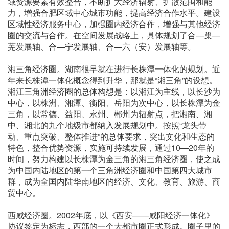
域资源要素有效整合，不断扩大经济辐射、扩散范围和能
力，增强合肥区域中心城市功能，提高经济合作水平。建设
区域性经济服务中心，加强圈内经济合作，增强与其他经济
圈的交流与合作。在空间发展战略上，具体规划了合—巢—
芜发展轴、合—宁发展轴、合—六（安）发展轴等。
湘三角经济圈。湖南很早就在进行长株潭一体化的规划。近
年来长株潭一体化概念得到升华，那就是“湘三角”的设想。
湘江三角洲经济圈的总体构想是：以湘江为主线，以长沙为
中心，以株洲、湘潭、衡阳、岳阳为次中心，以长株潭为金
三角，以常德、益阳、永州、郴州为辐射点，把湘南、湘
中、湘北的九个地级市都纳入发展规划中。按照“龙头带
动、重点突破、整体推进”的总体要求，突出文化和生态的
特色，整合优势资源，实施可持续发展，通过10—20年的
时间，努力构建以长株潭为金三角的湘三角经济圈，使之成
为中国内陆地区的第一个三角洲经济圈和中国第四大城市
群，成为全国内陆华南地区的经济、文化、教育、旅游、商
贸中心。
西咸经济圈。2002年底，以《西安——咸阳经济一体化》
协议签定为标志，西部的一个大都市圈正式形成。圈子里的