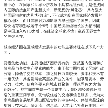
播中心，在国家和世界经济发展中具有枢纽作用，是连接国
内国际的接点和产生新技术、新思想的“孵化器”，具有强大
的国际辐射能力和“场效应”，不仅成为所在国家经济发展的
核心地区，而且其辐射力和影响力早已超出了国界。因此，
尽快培育和形成若干个牵引中国经济持续增长的大都市圈，
是中国加入WTO之后，在经济全球化环境下赢得国际竞争
的关键所在。
城市经济圈在区域经济发展中的功能主要体现在以下几个方
面：
要素集散功能。主要指经济圈所具有的一定范围内集聚和扩
散商品与各类生产要素的能力。由于都市圈打破了区域行政
分割，降低了交易成本，加之科技力量较强、资本和技术有
一定优势，具备发展较高层次产业的条件，能吸引资本、劳
动力、技术、信息等要素向城市群聚集，理论界称之为“极
化效应”。都市圈首先是一个集散中心，是区域经济循环网
络的重要空间节点。凭借较优越的交通和信息服务，成为大
宗商品的交易地和进出区域货物的中转中心。伴随商品流的
集散，技术流、资金流、信息流、人才流也将高速集散。生