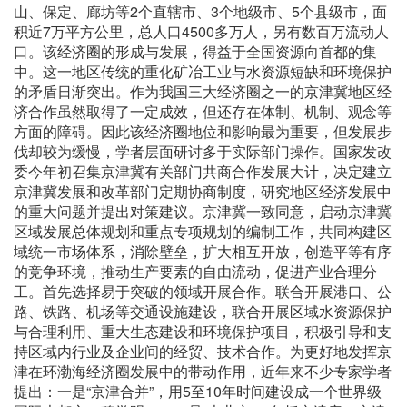
山、保定、廊坊等2个直辖市、3个地级市、5个县级市，面
积近7万平方公里，总人口4500多万人，另有数百万流动人
口。该经济圈的形成与发展，得益于全国资源向首都的集
中。这一地区传统的重化矿冶工业与水资源短缺和环境保护
的矛盾日渐突出。作为我国三大经济圈之一的京津冀地区经
济合作虽然取得了一定成效，但还存在体制、机制、观念等
方面的障碍。因此该经济圈地位和影响最为重要，但发展步
伐却较为缓慢，学者层面研讨多于实际部门操作。国家发改
委今年初召集京津冀有关部门共商合作发展大计，决定建立
京津冀发展和改革部门定期协商制度，研究地区经济发展中
的重大问题并提出对策建议。京津冀一致同意，启动京津冀
区域发展总体规划和重点专项规划的编制工作，共同构建区
域统一市场体系，消除壁垒，扩大相互开放，创造平等有序
的竞争环境，推动生产要素的自由流动，促进产业合理分
工。首先选择易于突破的领域开展合作。联合开展港口、公
路、铁路、机场等交通设施建设，联合开展区域水资源保护
与合理利用、重大生态建设和环境保护项目，积极引导和支
持区域内行业及企业间的经贸、技术合作。为更好地发挥京
津在环渤海经济圈发展中的带动作用，近年来不少专家学者
提出：一是“京津合并”，用5至10年时间建设成一个世界级