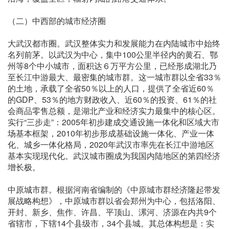
（二）中西部的城市经济圈
大武汉都市圈。武汉整体实力和发展能力在内陆城市中始终
名列前茅。以武汉为中心，集中100公里半径内的黄石、鄂
州等8个中小城市，面积达６万平方公里，已经形成湖北乃
至长江中游最大、最密集的城市群。这一城市群以全省33％
的土地，承载了全省50％以上的人口，提供了全省近60％
的GDP、53％的地方财政收入、近60％的投资、61％的社
会商品零售总额，是湖北产业和经济实力最集中的核心区。
实行“三步走”：2005年初步建成交通设施一体化和区域大市
场基本框架，2010年初步形成基础设施一体化、产业一体
化、城乡一体化格局，2020年武汉市率先在长江中游地区
基本实现现代化。武汉城市圈成为我国内陆地区的第四经济
增长极。
中原城市群。根据河南省编制的《中原城市群经济隆起带发
展战略构想》，中原城市群以省会郑州为中心，包括洛阳、
开封、新乡、焦作、许昌、平顶山、漯河、济源在内共9个
省辖市，下辖14个县级市，34个县城。其总体构想是：实