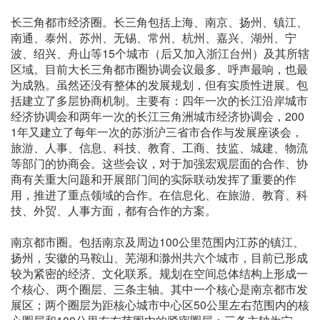
长三角都市经济圈。长三角包括上海、南京、扬州、镇江、
南通、泰州、苏州、无锡、常州、杭州、嘉兴、湖州、宁
波、绍兴、舟山等15个城市（后又加入浙江台州）及其所辖
区域。目前大长三角都市圈协调会议最多、呼声最响，也最
为成熟。虽然还没有整体的发展规划，但有实质性进展。包
括建立了多层协商机制。主要有：四年一次的长江沿岸城市
经济协调会和两年一次的长江三角洲城市经济协调会，200
1年又建立了每年一次的苏浙沪三省市合作与发展座谈会，
旅游、人事、信息、科技、教育、工商、技监、城建、物流
等部门的协商会。这些会议，对于加强宏观层面的合作、协
商有关重大问题和开展部门间的实际联动发挥了重要的作
用，推进了重点领域的合作。在信息化、在旅游、教育、科
技、外贸、人事方面，都有合作的方案。
南京都市圈。包括南京及周边100公里范围内江苏的镇江、
扬州，安徽的马鞍山、芜湖和滁州共六个城市，目前已形成
较为紧密的经济、文化联系。规划在空间总体结构上形成一
个核心、两个圈层、三条主轴。其中一个核心是南京都市发
展区；两个圈层为距核心城市中心区50公里左右范围内的核