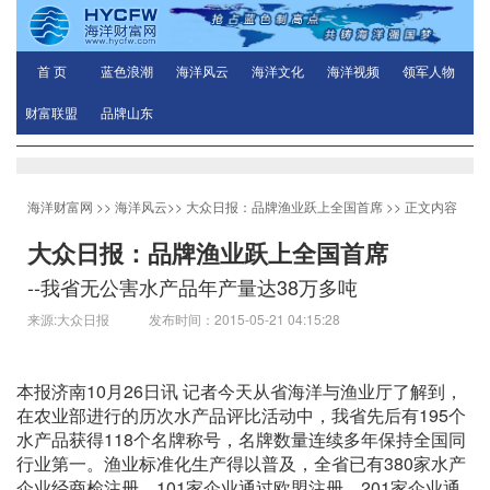
首 页
蓝色浪潮
海洋风云
海洋文化
海洋视频
领军人物
财富联盟
品牌山东
海洋财富网
>>
海洋风云
>>
大众日报：品牌渔业跃上全国首席
>> 正文内容
大众日报：品牌渔业跃上全国首席
--我省无公害水产品年产量达38万多吨
来源:大众日报 发布时间：2015-05-21 04:15:28
本报济南10月26日讯 记者今天从省海洋与渔业厅了解到，
在农业部进行的历次水产品评比活动中，我省先后有195个
水产品获得118个名牌称号，名牌数量连续多年保持全国同
行业第一。渔业标准化生产得以普及，全省已有380家水产
企业经商检注册，101家企业通过欧盟注册、201家企业通