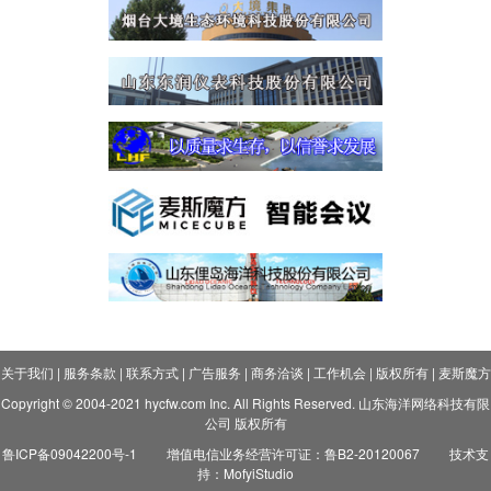
关于我们
|
服务条款
|
联系方式
|
广告服务
|
商务洽谈
|
工作机会
|
版权所有
|
麦斯魔方
Copyright © 2004-2021 hycfw.com Inc. All Rights Reserved. 山东海洋网络科技有限
公司 版权所有
鲁ICP备09042200号-1
增值电信业务经营许可证：鲁B2-20120067
技术支
持：MofyiStudio