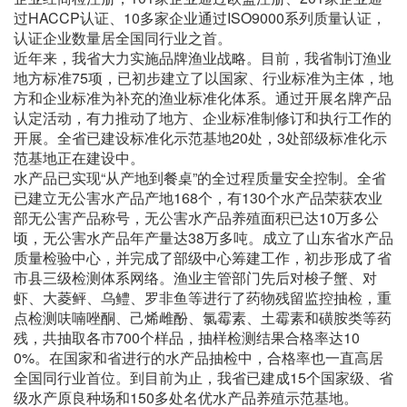
过HACCP认证、10多家企业通过ISO9000系列质量认证，
认证企业数量居全国同行业之首。
近年来，我省大力实施品牌渔业战略。目前，我省制订渔业
地方标准75项，已初步建立了以国家、行业标准为主体，地
方和企业标准为补充的渔业标准化体系。通过开展名牌产品
认定活动，有力推动了地方、企业标准制修订和执行工作的
开展。全省已建设标准化示范基地20处，3处部级标准化示
范基地正在建设中。
水产品已实现“从产地到餐桌”的全过程质量安全控制。全省
已建立无公害水产品产地168个，有130个水产品荣获农业
部无公害产品称号，无公害水产品养殖面积已达10万多公
顷，无公害水产品年产量达38万多吨。成立了山东省水产品
质量检验中心，并完成了部级中心筹建工作，初步形成了省
市县三级检测体系网络。渔业主管部门先后对梭子蟹、对
虾、大菱鲆、乌鳢、罗非鱼等进行了药物残留监控抽检，重
点检测呋喃唑酮、己烯雌酚、氯霉素、土霉素和磺胺类等药
残，共抽取各市700个样品，抽样检测结果合格率达10
0%。在国家和省进行的水产品抽检中，合格率也一直高居
全国同行业首位。到目前为止，我省已建成15个国家级、省
级水产原良种场和150多处名优水产品养殖示范基地。