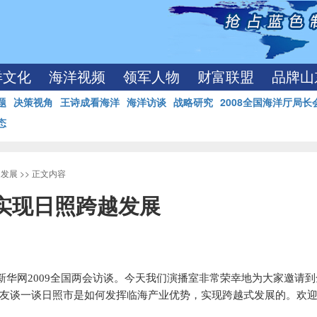
洋文化
海洋视频
领军人物
财富联盟
品牌山
题
决策视角
王诗成看海洋
海洋访谈
战略研究
2008全国海洋厅局长
态
越发展
>> 正文内容
实现日照跨越发展
新华网
2009
全国两会访谈。今天我们演播室非常荣幸地为大家邀请到
友谈一谈日照市是如何发挥临海产业优势，实现跨越式发展的。欢