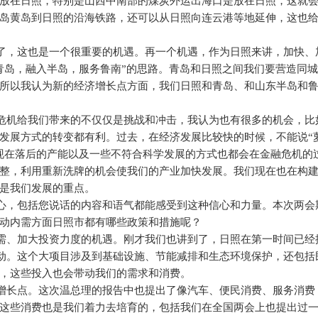
放在日照，特别是山西中南部的煤炭外运出海口是放在日照，这就
岛黄岛到日照的沿海铁路，还可以从日照向连云港等地延伸，这也
了，这也是一个很重要的机遇。再一个机遇，作为日照来讲，加快、
青岛，融入半岛，服务鲁南”的思路。青岛和日照之间我们要营造同
所以我认为新的经济增长点方面，我们日照和青岛、和山东半岛和
危机给我们带来的不仅仅是挑战和冲击，我认为也有很多的机会，比
发展方式的转变都有利。过去，在经济发展比较快的时候，不能说“
现在落后的产能以及一些不符合科学发展的方式也都会在金融危机的
整，利用重新洗牌的机会使我们的产业加快发展。我们现在也在构
是我们发展的重点。
心，包括您说话的内容和语气都能感受到这种信心和力量。本次两会
动内需方面日照市都有哪些政策和措施呢？
需、加大投资力度的机遇。刚才我们也讲到了，日照在第一时间已经
动。这个大项目涉及到基础设施、节能减排和生态环境保护，还包括
，这些投入也会带动我们的需求和消费。
增长点。这次温总理的报告中也提出了像汽车、便民消费、服务消费
这些消费也是我们着力去培育的，包括我们在全国两会上也提出过