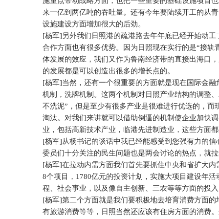
施重点带动战略方面，也把一些重要的基础设施项目也
来一亿到两亿吨的吞吐量。还有今年要陆续开工的从青
设施建设方面增加很大的后劲。
[
杨军
]
另外我们日照港的疏港路去年年底已经开始动工
合作方面也有很多优势。因为日照现在实行的是“接轨
体发展的效应，我们又作为鲁南经济带的直接出海口，
的发展都是可以创造出很多的增长点的。
[
杨军
]
当然，还有一个很重要的方面就是现在国际金融
机制，洗牌机制。这两个机制对日照产业结构的调整、
不洗泥”，但是至少有很多产业是很难进行优选的，而
淘汰。对我们来讲就可以借助倒逼的机制使企业加快调
业，包括高新技术产业，临港先进制造业，这些方面都
[
杨军
]
从杨书记的谈话中我已经能感受到您强有力的信
委员们十分关注的民生问题也是两会讨论的热点，就拉
[
杨军
]
在拉动内需方面我们首先要抓住中央和省扩大内
8
个项目，
1780
亿元的投资计划，实施大项目建设年活
程、社会事业，以及像自主创新、三农等等方面的投入
[
杨军
]
第二个方面就是我们要积极地去培育消费方面的
有旅游消费等等，日照当然还应该有住房方面的消费。