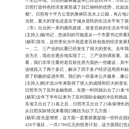
个生态环境。日照的森林覆盖率已经达到
34%
，市区公
日照打造特色经济发展形成了自己独特的优势，比如这
都”。日照有十平方公里的奥林匹克水上公园，有占地
2
当然，最大的变化还是在于城乡居民的生活水平有了很
（市）出台的一系列惠民政策，使老百姓的生活水平得
[
主持人
]
杨书记，您谈到的可能是从一个市委书记所看
[
杨军
]
首先，这些变化当中就是老百姓创造的经济发展
一、二、三产业的比重已经发生了很大的变化。去年我
业为主，现在在逐步地实现了二、三产业协调发展。这
看，我们非常注重对老百姓住房方面的一些建设，其中
连续投入了两个多亿，解决了四千多户经济适用房补贴
挥了积极的促进作用。我们的一些基本公共服务，像公
[
主持人
]
刚才说
20
年来取得了骄人的成绩和巨大的变化
日照市为了应对金融危机，在第一时间就出台了
21
条“
[
杨军
]
去年下半年以来为了应对国际金融的冲击和挑战
东省又出台了
21
条之后，日照市又出台了
23
条保增长
从日照实际情况来看我们概括为以下几方面：
[
杨军
]
首先是增资，这方面一是要抓紧提报一些符合国
428
个项目，一共
1780
亿元的投资计划，这方面我们也