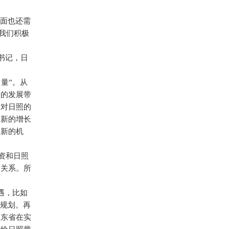
面也还需
我们积极
书记，日
量”。从
照的发展带
看对日照的
和新的增长
创新的机
资和日照
的关系。所
遇，比如
兴规划。再
山东省在实