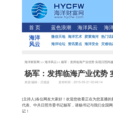
首 页
蓝色浪潮
海洋风云
海
海洋
微信天地
海洋艺术
胶莱海河
热门话
风云
海洋论坛
资讯要点
海洋安全
灾难动
海洋财富网
>>
海洋风云
>>
杨军：发挥临海产业优势 实现日照跨
杨军：发挥临海产业优势 
来源:编辑：庄德波 发布时间：2015-05-21 02:46:14
[
主持人
]
各位网友大家好！欢迎您收看正在为您直播的
代表、中共日照市委书记杨军，请杨书记与我们全国网
记！