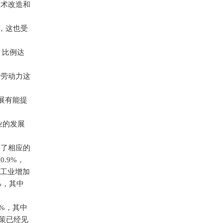
技术改造和
，这也受
，比例达
、劳动力这
展有能提
业的发展
取了相应的
60.9%
，
份工业增加
%
，其中
8%
，其中
策已经见