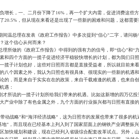
负增长，一、二月份下降了
16%
，再一个扩大内需，促进消费这些方
了
20.5%
，但从现在来看还是出现了一些新的困难和问题，这都需要
期间温总理在发表《政府工作报告》中多次提到“信心”二字，请问杨
？这个信心从何而来？
理所做的《政府工作报告》中得到的强有力的信号，即“信心”和“力
素和四个方面的一揽子促进经济平稳较快增长的计划，都为我们日
一揽子计划也好，这些对日照而言都是直接受益者，所以就目前来
的八个因素之外，我认为日照也有很具体、很现实的一些新的机遇
论的，而是来自于实实在在的政策，来自千载难逢的机遇，也来自
机遇：
刚才所说的一揽子计划所给我们带来的机遇。比如这新增的四万亿投
大产业中除了有色金属之外，九个方面的行业振兴都与日照有直接
带动战略”和“海洋经济战略”，这为日照市的发展也带来了很多的机
基地”，而且现在已经基本上列入到了国家层面上的钢铁产业调整振
区加快规划和建设，现在已经列入省级综合配套改革试点。另外，