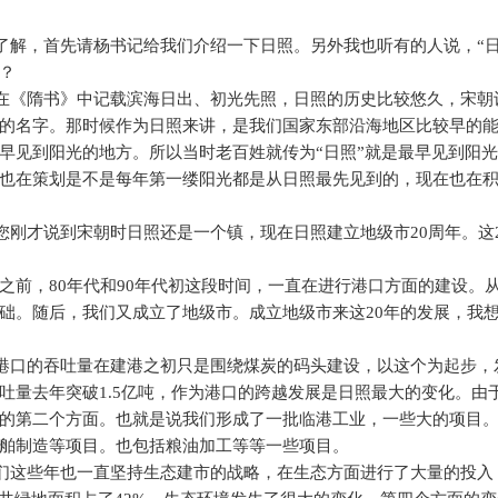
了解，首先请杨书记给我们介绍一下日照。另外我也听有的人说，“日
？
在《隋书》中记载滨海日出、初光先照，日照的历史比较悠久，宋朝
的名字。那时候作为日照来讲，是我们国家东部沿海地区比较早的
早见到阳光的地方。所以当时老百姓就传为“日照”就是最早见到阳
也在策划是不是每年第一缕阳光都是从日照最先见到的，现在也在
您刚才说到宋朝时日照还是一个镇，现在日照建立地级市
20
周年。这
之前，
80
年代和
90
年代初这段时间，一直在进行港口方面的建设。
础。随后，我们又成立了地级市。成立地级市来这
20
年的发展，我
港口的吞吐量在建港之初只是围绕煤炭的码头建设，以这个为起步，
吐量去年突破
1.5
亿吨，作为港口的跨越发展是日照最大的变化。由
的第二个方面。也就是说我们形成了一批临港工业，一些大的项目
舶制造等项目。也包括粮油加工等等一些项目。
们这些年也一直坚持生态建市的战略，在生态方面进行了大量的投入