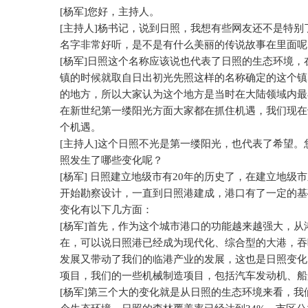
[
杨军
]
您好，主持人。
[
主持人
]
杨书记，说到日照，我想有些网友还不是特别
名字非常好听，是不是有什么美丽的传说故事在里面呢
[
杨军
]
日照这个名称应该说也代表了日照的生态环境，
镇的时候就取自日出初光先照这样的名称确定的这个镇
的地方，所以大家认为这个地方是当时在大陆领域内最
在新世纪第一缕阳光方面大家都在抓住机遇，我们现在
个机遇。
[
主持人
]
这个日照不光是第一缕阳光，也代表了希望。
照发生了哪些变化呢？
[
杨军
]
日照建立地级市有
20
年的历史了，在建立地级市
开始勘察设计，一直到日照港建成，港口有了一定的基
变化有以下几方面：
[
杨军
]
首先，作为这个城市港口的功能越来越强大，从
在，可以说日照港已经成为现代化、综合型的大港，吞
发展又带动了我们的临港产业的发展，这也是日照变化
项目，我们的一些机械制造项目，包括汽车发动机、船
[
杨军
]
第三个大的变化就是从日照的生态环境来看，我