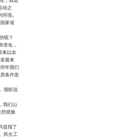
化，就是
运动之
的环境。
过国家省
的呢？
和变化，
原来以农
的发展来
这些年我们
住房条件发
。我听说
，我们山
这些措施
共提报了
、民生工