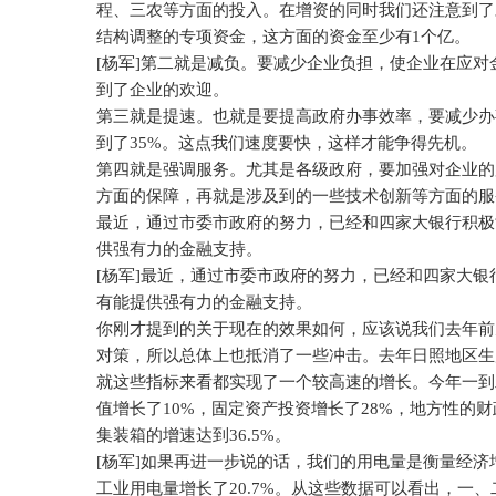
程、三农等方面的投入。在增资的同时我们还注意到了
结构调整的专项资金，这方面的资金至少有
1
个亿。
[
杨军
]
第二就是减负。要减少企业负担，使企业在应对
到了企业的欢迎。
第三就是提速。也就是要提高政府办事效率，要减少办
到了
35%
。这点我们速度要快，这样才能争得先机。
第四就是强调服务。尤其是各级政府，要加强对企业的
方面的保障，再就是涉及到的一些技术创新等方面的服
最近，通过市委市政府的努力，已经和四家大银行积极
供强有力的金融支持。
[
杨军
]
最近，通过市委市政府的努力，已经和四家大银
有能提供强有力的金融支持。
你刚才提到的关于现在的效果如何，应该说我们去年前
对策，所以总体上也抵消了一些冲击。去年日照地区生
就这些指标来看都实现了一个较高速的增长。今年一到
值增长了
10%
，固定资产投资增长了
28%
，地方性的财
集装箱的增速达到
36.5%
。
[
杨军
]
如果再进一步说的话，我们的用电量是衡量经济
工业用电量增长了
20.7%
。从这些数据可以看出，一、