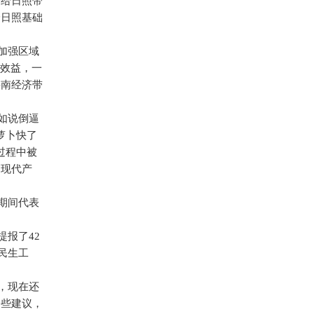
会给日照带
给日照基础
加强区域
城效益，一
鲁南经济带
如说倒逼
萝卜快了
过程中被
建现代产
期间代表
提报了
42
民生工
，现在还
一些建议，