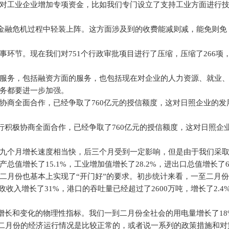
对工业企业增加专项资金，比如我们专门设立了支持工业方面进行
金融危机过程中轻装上阵。这方面涉及到的收费能减则减，能免则免
事环节。现在我们对
751
个行政审批项目进行了压缩，压缩了
266
项
服务，包括融资方面的服务，也包括现在对企业的人力资源、就业
务都要进一步加强。
协商全面合作，已经争取了
760
亿元的授信额度，这对日照企业的发
行积极协商全面合作，已经争取了
760
亿元的授信额度，这对日照企
九个月增长速度相当快，后三个月受到一定影响，但是由于我们采
产总值增长了
15.1%
，工业增加值增长了
28.2%
，进出口总值增长了
二月份也基本上实现了“开门好”的要求。初步统计来看，一至二月
政收入增长了
31%
，港口的吞吐量已经超过了
2600
万吨，增长了
2.4
增长和变化的物理性指标。我们一到二月份全社会的用电量增长了
1
二月份的经济运行情况是比较正常的，或者说一系列的政策措施和对