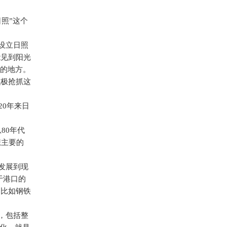
照”这个
设立日照
能见到阳光
光的地方。
积极抢抓这
20
年来日
从
80
年代
想主要的
发展到现
于港口的
。比如钢铁
，包括整