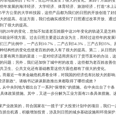
共绿地面积占了
42%
，生态环境发生了很大的变化。第四个方面的变
些年发展的海洋经济、大学经济、体育经济、旅游经济，打造“水上
5
平方公里的大学科技园，这些产品都为我们的日照的开放创造了好
大的提高。在这方面，我们也确实感受到了日照通过改革开放、通
到了很大的提高。
到的
20
年的变化，您知不知道老百姓眼中这
20
年变化的轨迹又是怎样
和就业环境方面。过去日照主要是以农业为主，而经过这些年的发展
们三产比例中，一产占到
10.7%
，二产占到
54.3%
，三产占到
35%
。
种结构性的变化也使老百姓的收入有了很大的提高。第二，从日照
主要有两方面的渠道：一是对经济适用房实行了货币直补的办法，
的问题；另外，我们还加快了城中村的改造，这些都为老百姓改善
共卫生、公共文化还有基础教育这些方面也都有了很大的变化。
，而最近一年来金融危机席卷全球，对我国的经济也有比较大的影响
经济新政”。请杨书记谈谈新政推出来都取得了哪些成效？
，从中央到地方都出台了一系列“保增长”的措施。在中央出台了十条
的具体政策措施。其中，又进一步分解为工业方面有
21
条具体措施。
家产业政策的，符合国家在“一揽子”扩大投资计划中的项目，我们一
在抓住机遇，积极增加投资，涉及到日照的城乡基础设施和环境保护