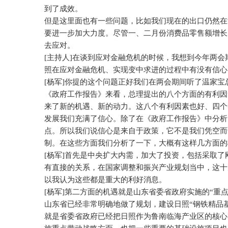
到了成效。
但是这里面也有一些问题，比如我们现在的出口仍然在
要进一步加大力度。尽管一、二月份消费品零售额增长
去应对。
[
主持人
]
在谈到应对金融危机的时候，我想到今年两会
照在应对金融危机、实现变中求进的过程中有没有信心
[
杨军
]
你提的这个问题正好我们在两会期间听了温家宝总
《政府工作报告》来看，总理提出的八个方面的有利因
来了新的机遇、新的动力。这八个有利因素也好、四个
发展我们充满了信心。除了在《政府工作报告》中分析
点。所以我们说信心是来自于政策，它不是我们凭空而
制。在这些方面我们分析了一下，大概有这样几方面的
[
杨军
]
首先是中央扩大内需，加大了投资，包括采取了
有直接的关系，在国家调整和振兴产业规划当中，这十
以我认为这些都是重大的利好消息。
[
杨军
]
第二方面的机遇就是山东省委省政府实施的“重点
山东省已经非常明确地做了规划，建设日照“钢铁精品
就是省委省政府已经把日照作为鲁南临海产业区的核心