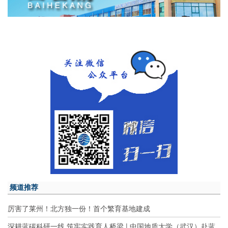
频道推荐
厉害了莱州！北方独一份！首个繁育基地建成
深耕蓝碳科研一线 筑牢实践育人桥梁 | 中国地质大学（武汉）赴蓝