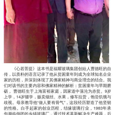
《心若菩提》这本书是福耀玻璃集团创始人曹德旺的自
传，以质朴的语言记录了他从贫困童年到成为全球知名企业
家的历程，并深刻体现了其佛家精神与商业理念的结合。我
们对该书的主要内容和佛家精神的解析：贫困童年与早期磨
砺， 曹德旺生于上海富裕家庭，因家道中落沦为赤贫。9岁
上学，14岁辍学，贩卖烟丝、水果，修车拉货，饱尝饥饿与
歧视。母亲教导他“做人要有骨气”，这段经历塑造了他坚韧
的性格。白手起家的创业历程，结缘玻璃行业，1983年承
包濒临倒闭的乡镇玻璃厂，通过技术革新解决生产难题，后