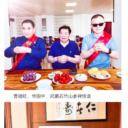
曹德旺、华国中、武鹏石竹山参禅悟道