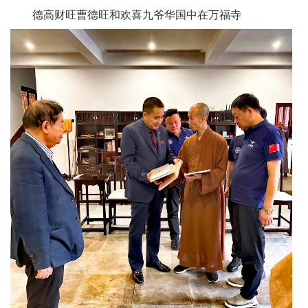
德高财旺曹德旺和欢喜九爷华国中在万福寺