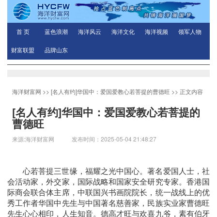
首 页
蓝色浪潮
海洋风云
海洋文化
海洋视频
领军人物
财富联盟
品牌山东
海洋财富网
>>
[名人有约]华国中：爱国爱教心若菩提的曹德旺
>> 正文内容
[名人有约]华国中：爱国爱教心若菩提的
曹德旺
来源:海洋财富网 发布时间：2025-05-04 21:48:27
心若菩提三世缘，福耀之光中国心。著名爱国人士，社
会活动家，外交家，国际战略和国家安全研究专家。香港国
际商会联合体主席，中联国兴书画院院长，统一战线上的优
秀工作者华国中先生与中国著名慈善家，民族实业家曹德旺
先生心心相印，人生知音。德高才旺与欢喜九爷，素有伯牙