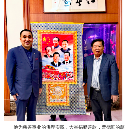
他为慈善事业的佛理实践，大举捐赠善款，曹德旺的慈