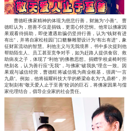
曹德旺佛家精神的体现为慈悲行善，财施为“小善”。 曹
德旺认为，慈善不仅是捐钱，更需心怀悲悯。他常以佛家因
果观看待捐助，即使遭遇欺骗仍坚持行善，认为“钱财有进
有出”，并将自家松桂园门口貔貅雕塑设计为“有出有进”，象
征财富流动的智慧。利他主义与无我境界，书中多次提到他
帮助陌生人、员工甚至竞争对手，如为赶路人提供食宿、救
助病友之子，体现了“利他”的佛教思想。捐赠学校桌椅时拒
绝刻名，认为善行应“无我”，与佛家“破我执”理念一致。因
果观与诚信经营，曹德旺将诚信视为商业根基，强调“一言
九鼎”。例如，他将福耀科技大学的桥梁命名为“九鼎桥”，并
定制刻有“敬天爱人止于至善”校训的巨石，将佛家因果与儒
家伦理结合，倡导企业家的社会责任。