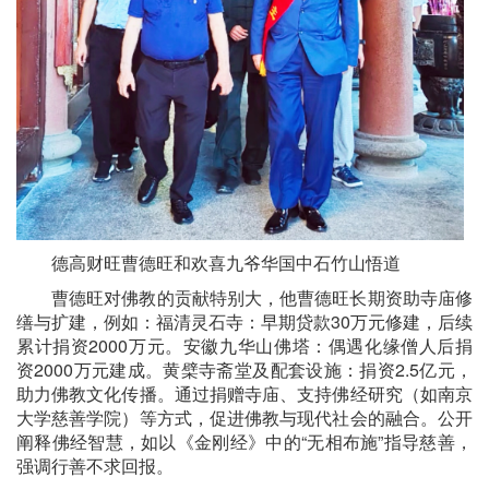
德高财旺曹德旺和欢喜九爷华国中石竹山悟道
曹德旺对佛教的贡献特别大，他曹德旺长期资助寺庙修
缮与扩建，例如：福清灵石寺：早期贷款30万元修建，后续
累计捐资2000万元。安徽九华山佛塔：偶遇化缘僧人后捐
资2000万元建成。黄檗寺斋堂及配套设施：捐资2.5亿元，
助力佛教文化传播。通过捐赠寺庙、支持佛经研究（如南京
大学慈善学院）等方式，促进佛教与现代社会的融合。公开
阐释佛经智慧，如以《金刚经》中的“无相布施”指导慈善，
强调行善不求回报。