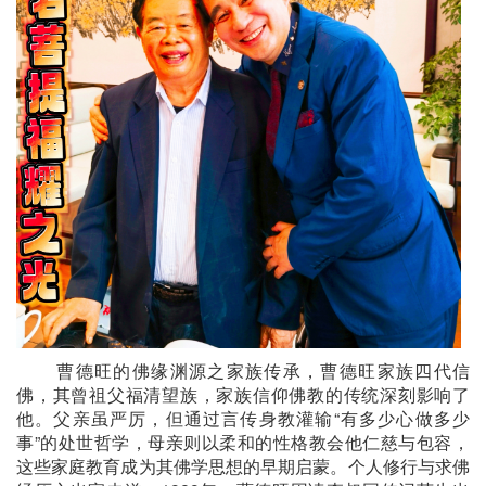
曹德旺的佛缘渊源之家族传承，曹德旺家族四代信
佛，其曾祖父福清望族，家族信仰佛教的传统深刻影响了
他。父亲虽严厉，但通过言传身教灌输“有多少心做多少
事”的处世哲学，母亲则以柔和的性格教会他仁慈与包容，
这些家庭教育成为其佛学思想的早期启蒙。个人修行与求佛