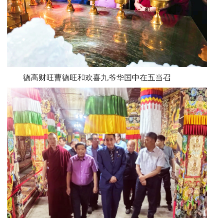
德高财旺曹德旺和欢喜九爷华国中在五当召