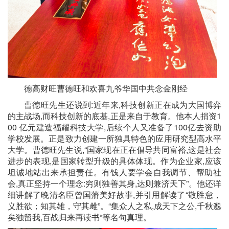
德高财旺曹德旺和欢喜九爷华国中共念金刚经
曹德旺先生还说到:近年来,科技创新正在成为大国博弈
的主战场,而科技创新的底基,正是来自于教育。他本人捐资1
00 亿元建造福耀科技大学,后续个人又准备了100亿去资助
学校发展。正是致力创建一所独具特色的应用研究型高水平
大学。曹德旺先生说,“国家现在正在倡导共同富裕,这是社会
进步的表现,是国家转型升级的具体体现。作为企业家,应该
坦诚地站出来承担责任。有钱人要学会自我调节、帮助社
会,真正坚持一个理念:穷则独善其身,达则兼济天下”。他还详
细讲解了晚清名臣曾国藩美好故事,并引用解读了“敬胜怠，
义胜欲；知其雄，守其雌”。“集众人之私,成天下之公,千秋邈
矣独留我,百战归来再读书“等名句真理。