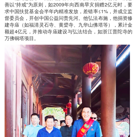
善以“持戒”为原则，如2009年向西南旱灾捐赠2亿元时，要
求中国扶贫基金会半年内精准发放，差错率≤1%，并成立监
督委员会，开创中国公益问责先河。他弘法布施，他捐资修
建寺庙（如福清灵石寺、黄檗寺、九华山佛塔等），累计金
额超4亿元，并推动寺庙建设与弘法结合，如浙江普陀寺的
万佛铜塔项目。