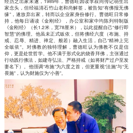
经历之出家未遂，1989年，曹德旺因读李叔同传记萌生出
家念头，但经福清石竹山老和尚解签，被告知“有佛报无佛
缘”，遂放弃出家，转而以企业家身份修行。曹德旺日常修
持，他每日诵读《金刚经》，办公室和家中均陈列特制版
《金刚经》（长1.2米，宽78厘米），以此提醒自己“修行即
智慧”的佛理。他虽未正式皈依，但将佛经六度（布施、持
戒、忍辱、精进、禅定、般若）融入生活，自己“精神上完
全皈依”。对佛教的独特理解，曹德旺认为佛教不仅是信
仰，更是处世哲学。他不满于形式化的烧香拜佛，主张通过
行动践行佛法，如建寺弘法、严格持戒（如将财产过户至发
妻名下）。他强调“布施”为六度之首，但更重视“法施”与“无
畏施”，认为财施仅为“小善”。