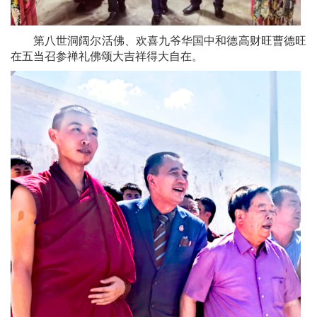
第八世洞阔尔活佛、欢喜九爷华国中和德高财
旺曹德旺
在五当召参禅礼佛颂大吉祥得大自在。