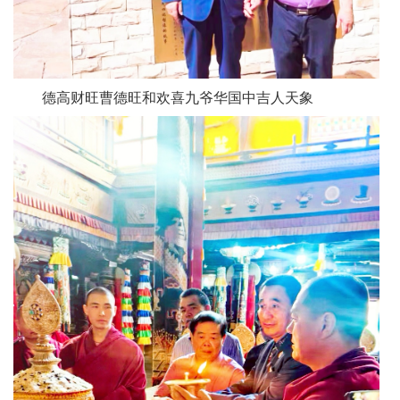
德高财旺曹德旺和欢喜九爷华国中吉人天象