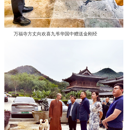
万福寺方丈向欢喜九爷华国中赠送金刚经