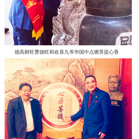
德高财旺曹德旺和欢喜九爷华国中点燃菩提心香