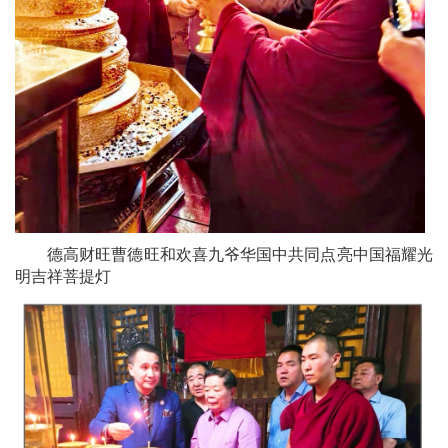
德高财旺曹德旺和欢喜九爷华国中
共同点亮中国福耀光
明吉祥菩提灯