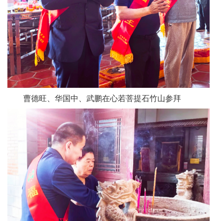
曹德旺、华国中、武鹏在心若菩提石竹山参拜