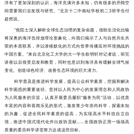
洋有了更加深刻的认识，海洋充满许多未知，仍有很多的开阔空
间需要我们去发现与研究。”北京十二中南站学校初二3班学生付
超然说。
“焦院士深入解析全球生态治理的复杂命题，借助生活化比喻
将深奥的海洋负排放理论形象化，向我们揭示了人与自然共生共
荣的本质联系，并以潜移默化的方式向世界传播应对环境挑战的
中国方案。”来自北京化工大学的大一学生欧明轩对记者说，听完
讲座以后很受启发和教育，同时也意识到海洋具有缓解全球气候
变化、创造绿色经济、改善生态环境的巨大潜力。
科学普及是推进科学发展，提高公众科学素质，挖掘和解决
科学困惑的重要途径。坚持以人民为中心的发展理念和人民政协
为人民服务的宗旨，认真开展委员履职“服务为民”活动，以优质
丰富的内容和喜闻乐见的形式，激发青少年崇尚科学，探索未知
的兴趣，促进全民科学素质的提高，为实现高水平科技自立自
强，推进中国式现代化作出政协贡献……全国政协正用一场场高
质量的委员科学讲堂努力达成这些目标。