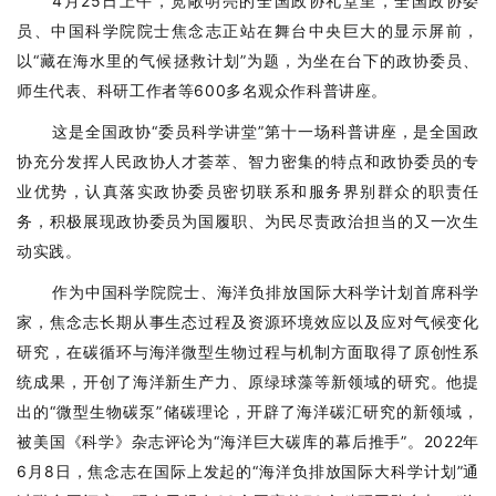
4月25日上午，宽敞明亮的全国政协礼堂里，全国政协委
员、中国科学院院士焦念志正站在舞台中央巨大的显示屏前，
以“藏在海水里的气候拯救计划”为题，为坐在台下的政协委员、
师生代表、科研工作者等600多名观众作科普讲座。
这是全国政协“委员科学讲堂”第十一场科普讲座，是全国政
协充分发挥人民政协人才荟萃、智力密集的特点和政协委员的专
业优势，认真落实政协委员密切联系和服务界别群众的职责任
务，积极展现政协委员为国履职、为民尽责政治担当的又一次生
动实践。
作为中国科学院院士、海洋负排放国际大科学计划首席科学
家，焦念志长期从事生态过程及资源环境效应以及应对气候变化
研究，在碳循环与海洋微型生物过程与机制方面取得了原创性系
统成果，开创了海洋新生产力、原绿球藻等新领域的研究。他提
出的“微型生物碳泵”储碳理论，开辟了海洋碳汇研究的新领域，
被美国
《科学》
杂志评论为“海洋巨大碳库的幕后推手”。2022年
6月8日，焦念志在国际上发起的“海洋负排放国际大科学计划”通