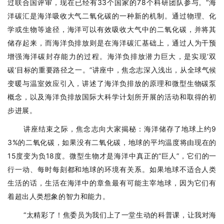
过联合国评审，现在已经有33个国家的78个科研团队参与。“海
洋碳汇是海洋吸收大气二氧化碳的一种新的机制。通过物理、化
学或生物等途径，海洋可以有效吸收大气中的二氧化碳，并将其
储存起来，而海洋负排放则是在海洋碳汇基础上，通过人为干预
增强海洋碳封存能力的过程。海洋负排放潜力巨大，是实现‘双
碳’目标的重要路径之一。”讲座中，焦念志深入浅出，从全球气候
变暖与温室效应引入，讲述了海洋负排放的原理和微型生物碳泵
概念，以及海洋负排放国际大科学计划所开展的活动和取得的初
步进展。
讲座结束之际，焦念志向大家揭秘：海洋储存了地球上约9
3%的二氧化碳，如果没有二氧化碳，地球的平均温度将由现在的
15度变为负18度。微型生物才是海洋中真正的“巨人”，它们的一
行一动、每时每刻都和地球的环境有关系。如果地球不适合人类
生活的话，生活在海洋中的章鱼最有可能主宰地球，因为它们有
着超出人类想象的智力和能力。
“太精彩了！焦委员为我们上了一堂生动的科普课，让我对海