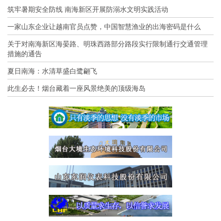
筑牢暑期安全防线 南海新区开展防溺水文明实践活动
一家山东企业让越南官员点赞，中国智慧渔业的出海密码是什么
关于对南海新区海晏路、明珠西路部分路段实行限制通行交通管理
措施的通告
夏日南海：水清草盛白鹭翩飞
此生必去！烟台藏着一座风景绝美的顶级海岛