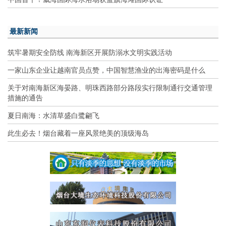
最新新闻
筑牢暑期安全防线 南海新区开展防溺水文明实践活动
一家山东企业让越南官员点赞，中国智慧渔业的出海密码是什么
关于对南海新区海晏路、明珠西路部分路段实行限制通行交通管理
措施的通告
夏日南海：水清草盛白鹭翩飞
此生必去！烟台藏着一座风景绝美的顶级海岛