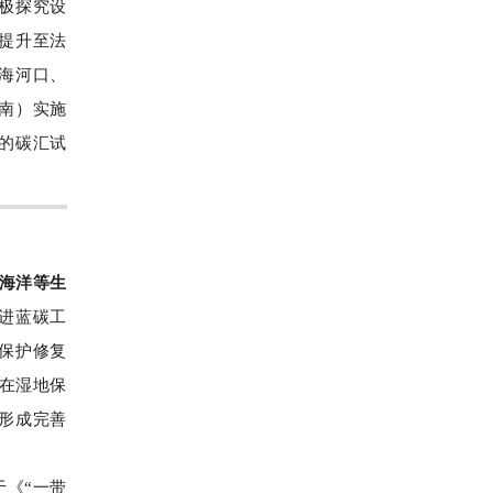
积极探究设
提升至法
海河口、
南）实施
的碳汇试
展海洋等生
进蓝碳工
保护修复
。在湿地保
形成完善
于《“一带