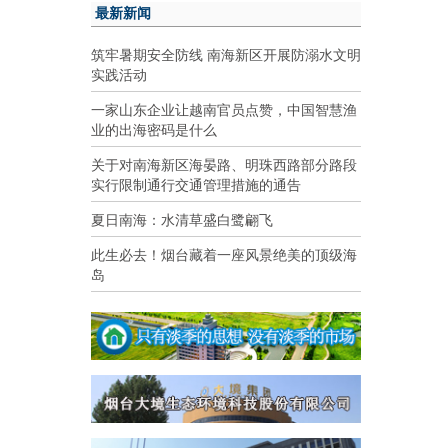
最新新闻
筑牢暑期安全防线 南海新区开展防溺水文明
实践活动
一家山东企业让越南官员点赞，中国智慧渔
业的出海密码是什么
关于对南海新区海晏路、明珠西路部分路段
实行限制通行交通管理措施的通告
夏日南海：水清草盛白鹭翩飞
此生必去！烟台藏着一座风景绝美的顶级海
岛