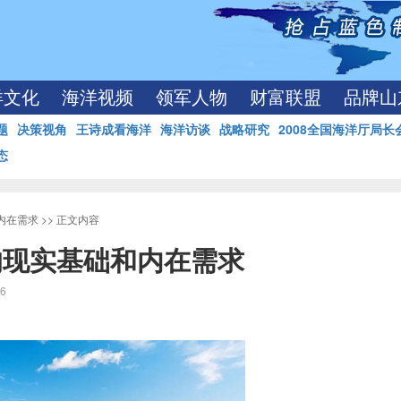
洋文化
海洋视频
领军人物
财富联盟
品牌山
题
决策视角
王诗成看海洋
海洋访谈
战略研究
2008全国海洋厅局长
态
内在需求
>> 正文内容
设的现实基础和内在需求
56