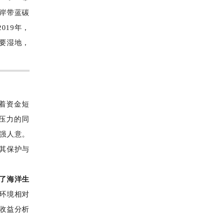
岸带蓝碳
019年，
要湿地，
着资金短
压力的同
强人意。
其保护与
了海洋生
环境相对
收益分析