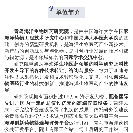
单位简介
青岛海洋生物医药研究院
，是由中国海洋大学在
国家
海洋药物工程技术研究中心
和
中国海洋大学医药学院
的基
础上创办的新型研发机构，是海洋生物医药产业新技术、
新产品的创新源头与孵化器，是引领行业发展的技术引擎
与辐射源，是本领域知名的
国际学术交流中心
。
研究院重点从事
海洋生物医药领域的科学研究
及
科技
开发主导下的各种技术转让、咨询与服务
，致力于加速海
洋科技成果熟化开发和技术转移转化，支撑、引领
海洋生
物医药行业
的科技创新，推进海洋生物医药产业的快速发
展。
研究院现拥有面积超过1.6万㎡的研发大楼，
配备国际
先进、国内一流的总值过亿元的高端仪器设备
，建院以
来，研究院平台建设取得了扎实的成果：依托研究院建设
的青岛海洋科学与技术试点国家实验室大型科研平台——
海洋创新药物筛选与评价平台
运行良好，青岛市海洋药物
公共研发平台、院士专家工作站、博士后研究工作站、国