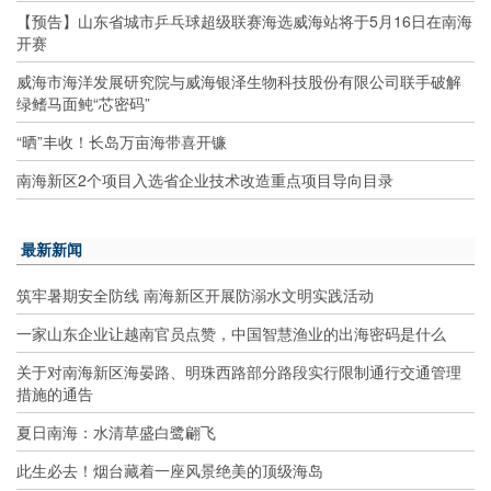
【预告】山东省城市乒乓球超级联赛海选威海站将于5月16日在南海
开赛
威海市海洋发展研究院与威海银泽生物科技股份有限公司联手破解
绿鳍马面鲀“芯密码”
“晒”丰收！长岛万亩海带喜开镰
南海新区2个项目入选省企业技术改造重点项目导向目录
最新新闻
筑牢暑期安全防线 南海新区开展防溺水文明实践活动
一家山东企业让越南官员点赞，中国智慧渔业的出海密码是什么
关于对南海新区海晏路、明珠西路部分路段实行限制通行交通管理
措施的通告
夏日南海：水清草盛白鹭翩飞
此生必去！烟台藏着一座风景绝美的顶级海岛