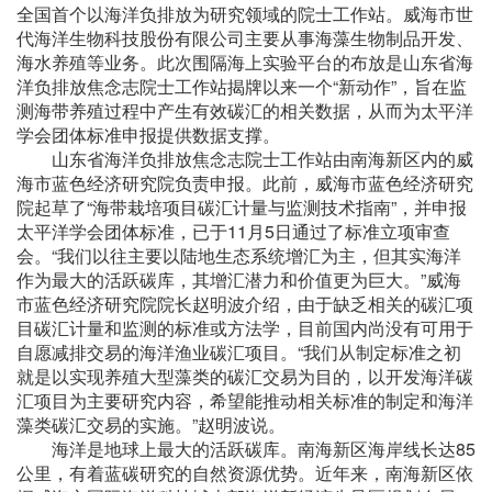
全国首个以海洋负排放为研究领域的院士工作站。威海市世
代海洋生物科技股份有限公司主要从事海藻生物制品开发、
海水养殖等业务。此次围隔海上实验平台的布放是山东省海
洋负排放焦念志院士工作站揭牌以来一个“新动作”，旨在监
测海带养殖过程中产生有效碳汇的相关数据，从而为太平洋
学会团体标准申报提供数据支撑。
山东省海洋负排放焦念志院士工作站由南海新区内的威
海市蓝色经济研究院负责申报。此前，威海市蓝色经济研究
院起草了“海带栽培项目碳汇计量与监测技术指南”，并申报
太平洋学会团体标准，已于11月5日通过了标准立项审查
会。“我们以往主要以陆地生态系统增汇为主，但其实海洋
作为最大的活跃碳库，其增汇潜力和价值更为巨大。”威海
市蓝色经济研究院院长赵明波介绍，由于缺乏相关的碳汇项
目碳汇计量和监测的标准或方法学，目前国内尚没有可用于
自愿减排交易的海洋渔业碳汇项目。“我们从制定标准之初
就是以实现养殖大型藻类的碳汇交易为目的，以开发海洋碳
汇项目为主要研究内容，希望能推动相关标准的制定和海洋
藻类碳汇交易的实施。”赵明波说。
海洋是地球上最大的活跃碳库。南海新区海岸线长达85
公里，有着蓝碳研究的自然资源优势。近年来，南海新区依