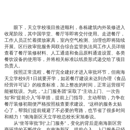
眼下，天立学校项目推进顺利，各栋建筑内外装修进入
收尾阶段，其中国学堂、餐厅等即将交付使用。走进餐厅，
工作人员正忙着摆放家具，室内空气检测、治理也即将陆续
开展。区行政审批服务局联合综合监管执法局工作人员详细
查看了餐厅装修材料、人工通道和食品原料通道设置、各类
餐饮设备的使用等，并将相关标准以纸质形式递交给了项目
负责人。
按照正常流程，餐厅完全建好才进入审批环节，但南海
天立学校9月1日就要开学，如若餐厅建设未达到办理《食品
经营许可证》的核查标准，加上整改的时间，正常运营很可
能被耽误。为此，“上门服务团”采取了“主动上门、一次告
知”和“提前介入”等举措，提前上门指导、主动帮助，力争在
餐厅装修初期便严格按照核查要求建设。“这样的服务太贴
心了，帮我们提前规避了不必要的弯路，也节省了很多时间
和精力！”南海新区天立学校总校长宋旭春说。
从“坐等审批”到“上门服务”，变化的背后是南海新区营
商环境的不断优化。在南海新区，提前介入、上门服务已经