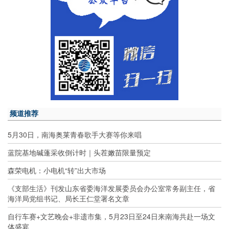
频道推荐
5月30日，南海奥莱青春歌手大赛等你来唱
蓝院基地碱蓬采收倒计时｜头茬嫩苗限量预定
森荣电机：小电机“转”出大市场
《支部生活》刊发山东省委海洋发展委员会办公室常务副主任，省
海洋局党组书记、局长王仁堂署名文章
自行车赛+文艺晚会+非遗市集，5月23日至24日来南海共赴一场文
体盛宴