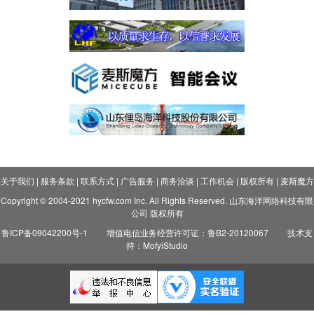
关于我们
|
服务条款
|
联系方式
|
广告服务
|
商务洽谈
|
工作机会
|
版权所有
|
麦斯魔方
Copyright © 2004-2021 hycfw.com Inc. All Rights Reserved. 山东海洋网络科技有限
公司 版权所有
鲁ICP备09042200号-1
增值电信业务经营许可证：鲁B2-20120067
技术支
持：MofyiStudio