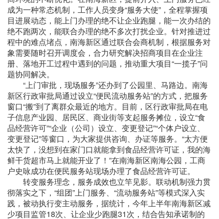
成为一种常态机制，工作人员变身“服务大使”，全程掌握项
目进展动态，能上门办理的绝不让企业跑腿，能一次办结的
绝不跑两次，能联合办理的绝不多次打扰企业。针对推进过
程中的难点堵点，南海新区通过联合会商机制，根据服务对
象需要随时召开调度会，合力研究解决招商项目在企业注
册、落地开工过程中遇到的问题，推动重大项目“一揽子”问
题协同解决。
“上门审批，现场服务”还办到了公园里、马路边。南海
新区行政审批局通过设立“便民流动服务站”的方式，把服务
窗口“搬”到了离群众最近的地方。目前，区行政审批局在电
子信息产业园、居民区、商业街等支起服务摊位，设立“食
品经营许可”“企业（公司）设立、变更登记”“个体户设立、
变更登记”等窗口，为大家提供咨询、办证等服务。“太方便
太快了，没想到在家门口就能拿到食品经营许可证，我的海
鲜干货超市马上就能开业了！”在南海新区南海公园，工商
户史咏成功在便民服务站现场办理了食品经营许可证。
转变服务理念，服务成效也立竿见影。联动机制强力贯
彻落实之下，“组团”上门服务、“流动服务站”等模式深入实
践，被动执行变主动服务，据统计，今年上半年南海新区减
少项目监管18次、让企业少跑腿31次，结合告知承诺制的