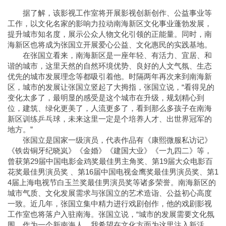
据了解，该影视工作室将开展影视创新创作、公益事业等
工作，以文化名家的影响力拉动南海新区文化事业蓬勃发展，
提升城市知名度，展示公众人物文化引领的正能量。同时，南
海新区也将成为张国立开展爱心公益、文化惠民的实践基地。
在张国立看来，南海新区是一座年轻、有活力、宜居、和
谐的城市，这里天然的自然环境优势、良好的人文气氛、生态
优先的城市发展理念等都吸引着他。时隔两年再次来到南海新
区，城市的发展让张国立竖起了大拇指，张国立说，“看得见的
变化太多了，最明显的感受是这个城市在升级，规划精心到
位，建筑、绿化更美了，人流更多了，看到那么多孩子在南海
新区训练乒乓球，未来这里一定是个培养人才、出世界冠军的
地方。”
张国立是国家一级演员，代表作品有《康熙微服私访记》
《铁齿铜牙纪晓岚》《金婚》《建国大业》《一九四二》等，
曾获第29届中国电影金鸡奖最佳男主角奖、第19届大众电影百
花奖最佳男演员奖 、第16届中国电视金鹰奖最佳男演员奖、第1
4届上海电视节白玉兰奖最佳男演员奖等诸多荣誉。南海新区的
城市气质、文化发展需求与张国立的艺术造诣、公益初心高度
一致。近几年，张国立集中精力进行戏剧创作，他的戏剧影视
工作室也将落户入驻南海。张国立说，“城市的发展需要文化氛
围，作为一个新南海人，我希望在文化方面为这里注入新活