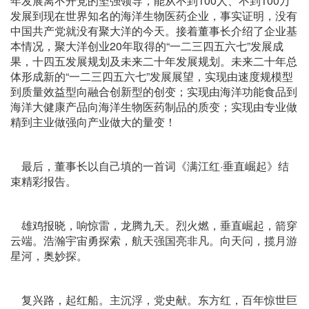
年发展离不开党的坚强领导，能从不到100人、不到100万
发展到现在世界知名的海洋生物医药企业，事实证明，没有
中国共产党就没有聚大洋的今天。接着董事长介绍了企业基
本情况，聚大洋创业20年取得的“一二三四五六七”发展成
果，十四五发展规划及未来二十年发展规划。未来二十年总
体形成新的“一二三四五六七”发展展望，实现由速度规模型
到质量效益型向融合创新型的创变；实现由海洋功能食品到
海洋大健康产品向海洋生物医药制品的质变；实现由专业做
精到主业做强向产业做大的量变！
最后，董事长以自己填的一首词《满江红·垂直崛起》结
束精彩报告。
雄鸡报晓，响惊雷，龙腾九天。烈火燃，垂直崛起，箭穿
云端。浩瀚宇宙勇探索，航天强国亮非凡。向天问，揽月游
星河，奥妙探。
复兴路，起红船。主沉浮，党史献。东方红，百年惊世巨