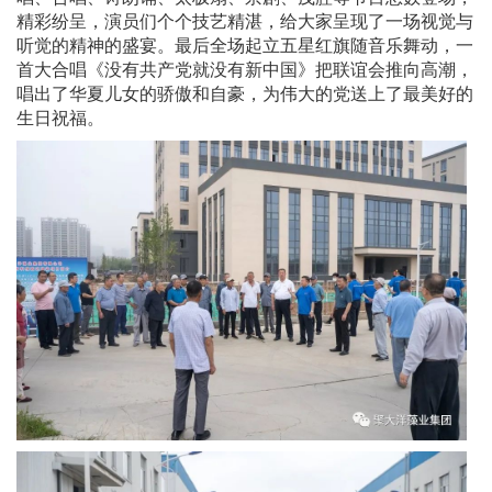
精彩纷呈，演员们个个技艺精湛，给大家呈现了一场视觉与
听觉的精神的盛宴。最后全场起立五星红旗随音乐舞动，一
首大合唱《没有共产党就没有新中国》把联谊会推向高潮，
唱出了华夏儿女的骄傲和自豪，为伟大的党送上了最美好的
生日祝福。