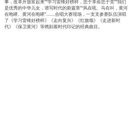
事，改革开放富起来”“学习雷锋好榜样，忠于革命忠于党”“我们
是优秀的中华儿女，谱写时代的新篇章”“风在吼、马在叫，黄河
在咆哮、黄河在咆哮”……合唱大赛现场，一支支参赛队伍演唱
了《学习雷锋好榜样》《走向复兴》《红旗颂》《走进新时
代》《保卫黄河》等镌刻着时代印记的经典曲目。