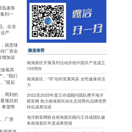
局迅速靠
召集到一
品。企业
目达产
件，就意味
频道推荐
等待厂房全
将增加设
南海新区开展系列活动庆祝中国共产党成立
105周年
摆放着其
产。“我们
南海新区：“羽”动邻里展风采 全民健身添活
。”提起
力
2022至2025年度王诗成顾问团队携手海洋
头，周到的
财富网 助力南海新区由生态优势向品牌优势
查看项目的
转化成果综述
，希望带
海洋财富网联合南海新区顾问王诗成团队服
驻。厂房
务南海新区年度成果简报
多国家顶