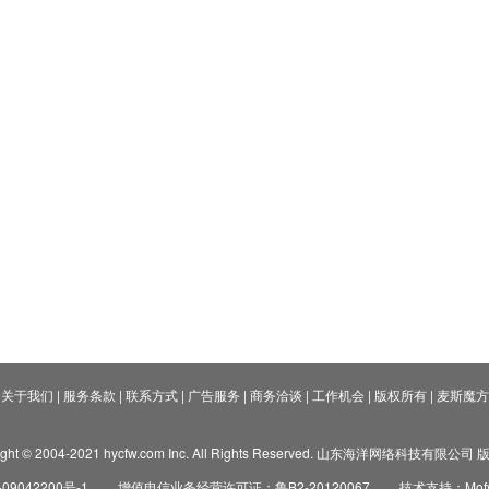
关于我们
|
服务条款
|
联系方式
|
广告服务
|
商务洽谈
|
工作机会
|
版权所有
|
麦斯魔方
ight © 2004-2021 hycfw.com Inc. All Rights Reserved. 山东海洋网络科技有限公
09042200号-1
增值电信业务经营许可证：鲁B2-20120067
技术支持：Mofyi