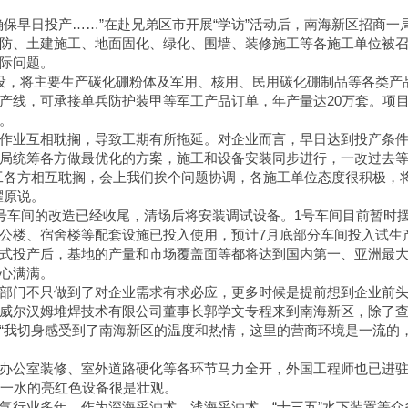
保早日投产……”在赴兄弟区市开展“学访”活动后，南海新区招商一
防、土建施工、地面固化、绿化、围墙、装修施工等各施工单位被
际问题。
设，将主要生产碳化硼粉体及军用、核用、民用碳化硼制品等各类产
产线，可承接单兵防护装甲等军工产品订单，年产量达20万套。项
。
作业互相耽搁，导致工期有所拖延。对企业而言，早日达到投产条
局统筹各方做最优化的方案，施工和设备安装同步进行，一改过去
工各方相互耽搁，会上我们挨个问题协调，各施工单位态度很积极，
耀原说。
3号车间的改造已经收尾，清场后将安装调试设备。1号车间目前暂时
公楼、宿舍楼等配套设施已投入使用，预计7月底部分车间投入试生
式投产后，基地的产量和市场覆盖面等都将达到国内第一、亚洲最大
心满满。
部门不只做到了对企业需求有求必应，更多时候是提前想到企业前
威尔汉姆堆焊技术有限公司董事长郭学文专程来到南海新区，除了
“我切身感受到了南海新区的温度和热情，这里的营商环境是一流的
办公室装修、室外道路硬化等各环节马力全开，外国工程师也已进
，一水的亮红色设备很是壮观。
气行业多年，作为深海采油术、浅海采油术、“十三五”水下装置等众