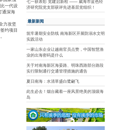
七一获表彰 党建启新程 —— 威海市蓝色经
能比一代设
济研究院党支部获评先进基层党组织！
打通深海
最新新闻
全力攻坚
已签约项目
筑牢暑期安全防线 南海新区开展防溺水文明
生。
实践活动
一家山东企业让越南官员点赞，中国智慧渔
业的出海密码是什么
关于对南海新区海晏路、明珠西路部分路段
实行限制通行交通管理措施的通告
夏日南海：水清草盛白鹭翩飞
此生必去！烟台藏着一座风景绝美的顶级海
岛