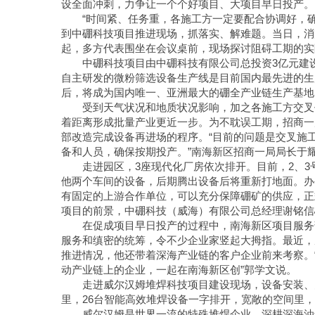
设全面冲刺，力争让一个个好项目、大项目早日投产。
“时间紧、任务重，各施工方一定要配合协调好，确
到中硼科技项目推进现场，抓落实、解难题。当日，消
起，多方代表围坐在会议桌前，现场探讨阻碍工期的实
中硼科技项目由中硼科技有限公司总投资3亿元建
自主研发的微粉筛选设备生产线是目前国内最先进的生
后，将成为国内唯一、亚洲最大的硼全产业链生产基地
受到天气状况和地质状况影响，加之各施工方交叉
着距离形成批量产业更近一步。为不耽误工期，招商一
部改造完成设备再进场的程序。“目前的问题是交叉施
备和人员，确保按期投产。”南海新区招商一局局长于
走进园区，3座现代化厂房依次排开。目前，2、
他两个车间的设备，后期腾出设备后将重新打地面。办
有固定的上游合作单位，可以充分保障硼矿的供应，正
项目的前景，中硼科技（威海）有限公司总经理谢铭信
在促成项目早日投产的过程中，南海新区项目服务
服务和缜密的统筹，令不少企业家竖起大拇指。最近，
推进情况，他还带着深海产业链的客户企业前来考察。
动产业链上的企业，一起在南海新区创”郭学文说。
走进威尔汉姆堆焊科技项目建设现场，设备安装、
里，26台智能高效堆焊设备一字排开，宽敞的空间里
威尔汉姆是世界一流的特殊堆焊企业，深耕深海油