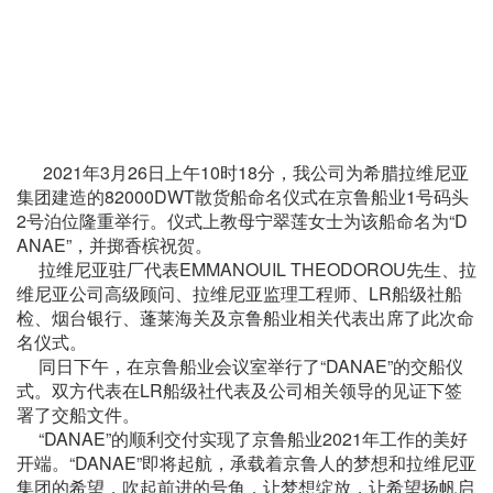
2021年3月26日上午10时18分，我公司为希腊拉维尼亚
集团建造的82000DWT散货船命名仪式在京鲁船业1号码头
2号泊位隆重举行。仪式上教母宁翠莲女士为该船命名为“D
ANAE”，并掷香槟祝贺。
拉维尼亚驻厂代表EMMANOUIL THEODOROU先生、拉
维尼亚公司高级顾问、拉维尼亚监理工程师、LR船级社船
检、烟台银行、蓬莱海关及京鲁船业相关代表出席了此次命
名仪式。
同日下午，在京鲁船业会议室举行了“DANAE”的交船仪
式。双方代表在LR船级社代表及公司相关领导的见证下签
署了交船文件。
“DANAE”的顺利交付实现了京鲁船业2021年工作的美好
开端。“DANAE”即将起航，承载着京鲁人的梦想和拉维尼亚
集团的希望，吹起前进的号角，让梦想绽放，让希望扬帆启