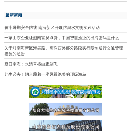
最新新闻
筑牢暑期安全防线 南海新区开展防溺水文明实践活动
一家山东企业让越南官员点赞，中国智慧渔业的出海密码是什么
关于对南海新区海晏路、明珠西路部分路段实行限制通行交通管理
措施的通告
夏日南海：水清草盛白鹭翩飞
此生必去！烟台藏着一座风景绝美的顶级海岛