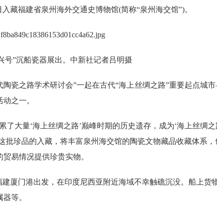
入藏福建省泉州海外交通史博物馆(简称“泉州海交馆”)。
号”沉船瓷器展出。中新社记者吕明摄
代陶瓷之路学术研讨会”一起在古代“海上丝绸之路”重要起点城市
活动之一。
大量‘海上丝绸之路’巅峰时期的历史遗存，成为‘海上丝绸之
”这批珍品的入藏，将丰富泉州海交馆的陶瓷文物藏品收藏体系，
的贸易情况提供珍贵实物。
建厦门港出发，在印度尼西亚附近海域不幸触礁沉没。船上货
属器等。