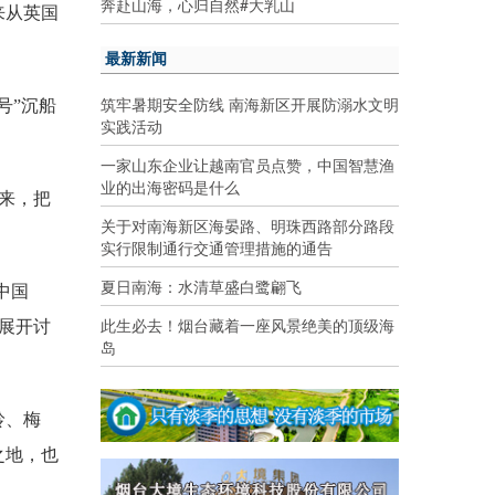
奔赴山海，心归自然#大乳山
来从英国
最新新闻
筑牢暑期安全防线 南海新区开展防溺水文明
号”沉船
实践活动
一家山东企业让越南官员点赞，中国智慧渔
业的出海密码是什么
来，把
关于对南海新区海晏路、明珠西路部分路段
实行限制通行交通管理措施的通告
夏日南海：水清草盛白鹭翩飞
中国
此生必去！烟台藏着一座风景绝美的顶级海
展开讨
岛
岭、梅
之地，也