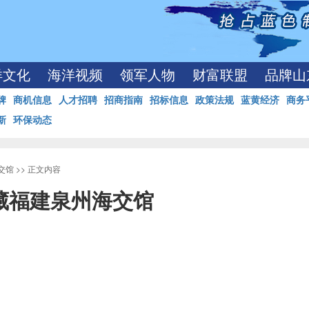
洋文化
海洋视频
领军人物
财富联盟
品牌山
牌
商机信息
人才招聘
招商指南
招标信息
政策法规
蓝黄经济
商务
新
环保动态
交馆
>> 正文内容
入藏福建泉州海交馆