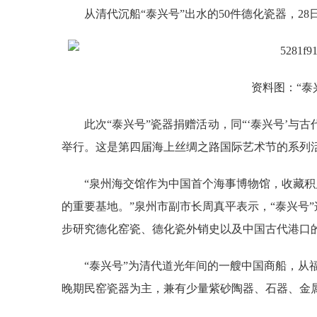
从清代沉船“泰兴号”出水的50件德化瓷器，28日
资料图：“泰兴
此次“泰兴号”瓷器捐赠活动，同“‘泰兴号’与古
举行。这是第四届海上丝绸之路国际艺术节的系列
“泉州海交馆作为中国首个海事博物馆，收藏积累了
的重要基地。”泉州市副市长周真平表示，“泰兴号
步研究德化窑瓷、德化瓷外销史以及中国古代港口
“泰兴号”为清代道光年间的一艘中国商船，从福
晚期民窑瓷器为主，兼有少量紫砂陶器、石器、金