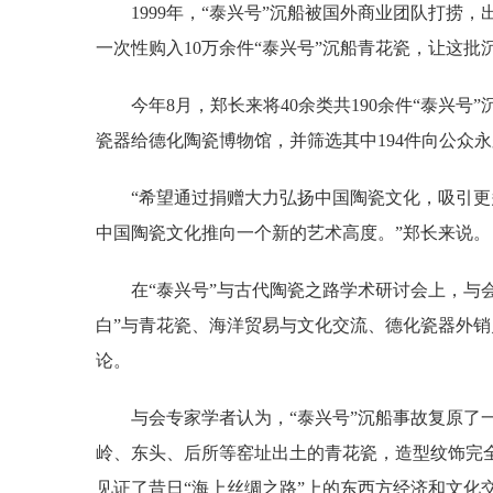
1999年，“泰兴号”沉船被国外商业团队打捞，
一次性购入10万余件“泰兴号”沉船青花瓷，让这批沉
今年8月，郑长来将40余类共190余件“泰兴号”
瓷器给德化陶瓷博物馆，并筛选其中194件向公众
“希望通过捐赠大力弘扬中国陶瓷文化，吸引更
中国陶瓷文化推向一个新的艺术高度。”郑长来说。
在“泰兴号”与古代陶瓷之路学术研讨会上，与会
白”与青花瓷、海洋贸易与文化交流、德化瓷器外
论。
与会专家学者认为，“泰兴号”沉船事故复原了一
岭、东头、后所等窑址出土的青花瓷，造型纹饰完全
见证了昔日“海上丝绸之路”上的东西方经济和文化交