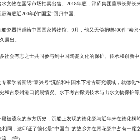
出水文物在国际市场拍卖出售。2018年底，泮庐集团董事长郑长
寂海底近200年的“国宝”回归中国。
沉船瓷器捐赠给中国国家博物馆。9月，他又无偿捐赠400件“泰兴
永久展出。
多社会有志之士共同参与到中国陶瓷文化的保护、传承和创新中
专家学者围绕“泰兴号”沉船和中国水下考古研究领域，就德化“
销史和古泉州港口贸易情况、水下考古探测技术与出水文物保护等
段被遗忘的东方历史，沉船上发现的德化瓷与近年来在德化桐
相同，这印证了德化是“中国白”的故乡并在青花瓷中占有一席
流。(完)