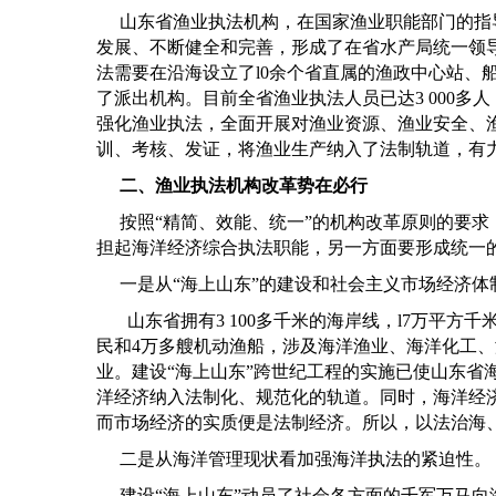
山东省渔业执法机构，在国家渔业职能部门的指
发展、不断健全和完善，形成了在省水产局统一领
法需要在沿海设立了
l0
余个省直属的渔政中心站、
了派出机构。目前全省渔业执法人员已达
3 000
多人
强化渔业执法，全面开展对渔业资源、渔业安全、
训、考核、发证，将渔业生产纳入了法制轨道，有
二、渔业执法机构改革势在必行
按照
“
精简、效能、统一
”
的机构改革原则的要求
担起海洋经济综合执法职能，另一方面要形成统一
一是从
“
海上山东
”
的建设和社会主义市场经济体
山东省拥有
3 100
多千米的海岸线，
l7
万平方千
民和
4
万多艘机动渔船，涉及海洋渔业、海洋化工、
业。建设
“
海上山东
”
跨世纪工程的实施已使山东省
洋经济纳入法制化、规范化的轨道。同时，海洋经
而市场经济的实质便是法制经济。所以，以法治海
二是从海洋管理现状看加强海洋执法的紧迫性。
建设
“
海上山东
”
动员了社会各方面的千军万马向