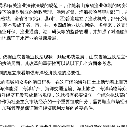
导和有关渔业法律法规的规范下，伴随着山东省渔业体制的转变
导下的相对独立的渔政管理、渔港监督、渔船检验等职能部门，
船检站。全省各市
(
地
)
、县
(
市、区
)
普遍建立了渔政机构，部分乡
，基本形成了省、市、县、乡四级渔业执法网络。多年来，这支
渔业环保、渔业通信、港口码头等的监督管理，并加强了对渔船
力地保证了水产业的健康发展。
，依据山东省渔业执法现状，顺应形势发展，山东省渔业执法宜
的执法局面。其改革的重要性可以从以下几个方面来考虑。
制的建立来看加强海洋经济执法的必要性。
米的海域和众多的港口码头，在这广阔的海洋国土上活动着上百
海洋能源、海洋矿产、海洋交通运输、海上旅游、海洋药物等众
海洋经济开发形成相当规模，这就很有必要设立一个综合执法部
济作为社会主义市场经济的一个重要组成部分，需要顺应市场经
、加强管理是保证海洋经济顺利发展的首要条件。
海洋进军，由于众多行业生产的分散性、海洋资源的流动性及海