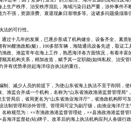
海上生产秩序、治安秩序混乱，海域污染日趋严重，涉外事件不
能力不强，资源浪费、衰退现象日渐增多等。这诸多问题亟须靠
执法的可行性。
，通过十几年的发展，已逐步形成了机构健全、设备齐全、素质
拥有
96
艘渔政船
(
艇
)
，
100
多部车辆，海陆通讯设备先进，取证工
的渔政、渔监常年在海上工作，熟悉海洋各方面情况，有着丰富
理顺其机构关系，稍加改造，赋予其一定职能
(
如缉私权、治安管
力并有优势承担起海洋综合执法的重任。
编制、减少人员的前提下，为使山东省海上执法不至于削弱，使
政、渔监合并成一个机构，名称为
“
山东省渔政渔港监督管理局
”
设主管局后，省局更名为
“
山东省渔业海洋厅
”
，省渔政机构即可
建设法制管理和涉外管理。管理局可定为副厅级，由渔业海洋厅主
名称规范为：××市渔政渔港监督管理处，××县渔政渔港监督管理
×
县海洋监督处
(
站
)
牌子。改革后的海上执法机构应列人各级行