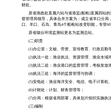
财处。
原省渔政处直属六站与省港监
(
船检
)
直属四站的
督管理局领导，具体合并方案为：成立省羊口分局
口、羊口、石岛、青岛
4
个船检站改变职能，专管
60
原省烟台环境监测站更名为监测总站。
(
二
)
职责
(1)
办公室：文秘、劳资、宣传教育、行政后勤
(2)
执法一处：渔业执法、资源管理、渔业水域
(3)
执法二处：渔业港口的监督管理，考核发放
(4)
执法三处：海洋的监督管理与协调；
(5)
安电处：渔业海洋安全、电信、电子计算机
(6)
计财处：计划、财务管理等；
(7)
分局：根据省局部署，具体划片组织实施执
(
三
)
编制