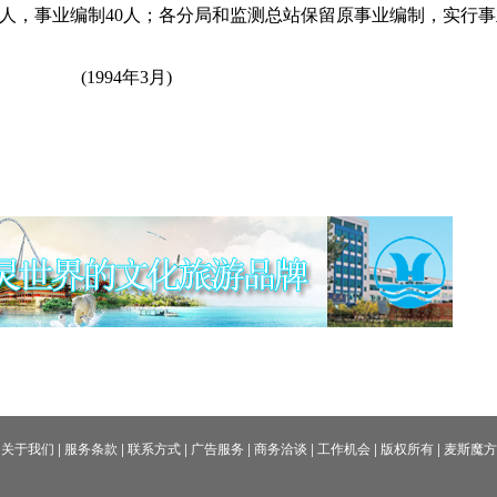
人，事业编制
40
人；各分局和监测总站保留原事业编制，实行事
(1994
年
3
月
)
关于我们
|
服务条款
|
联系方式
|
广告服务
|
商务洽谈
|
工作机会
|
版权所有
|
麦斯魔方