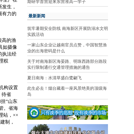
期研学首营迎来东营准高一学子
断发生，
强有力的
最新新闻
筑牢暑期安全防线 南海新区开展防溺水文明
实践活动
较高的渔
一家山东企业让越南官员点赞，中国智慧渔
具如摄像
业的出海密码是什么
的执法经
关于对南海新区海晏路、明珠西路部分路段
理权
实行限制通行交通管理措施的通告
夏日南海：水清草盛白鹭翩飞
此生必去！烟台藏着一座风景绝美的顶级海
机构设置
岛
，待省
加挂
“
山东
管。省海
站，××
政建制，