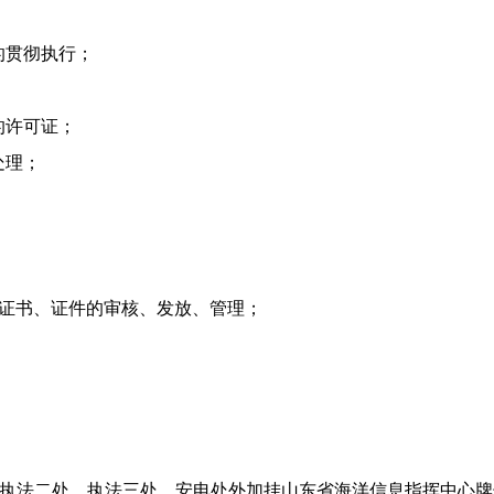
的贯彻执行；
；
的许可证；
处理；
证书、证件的审核、发放、管理；
执法二处、执法三处、安电处外加挂山东省海洋信息指挥中心牌