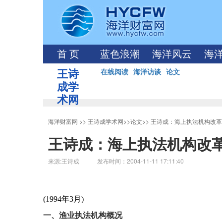
首 页
蓝色浪潮
海洋风云
海
王诗
在线阅读
海洋访谈
论文
成学
术网
海洋财富网
>>
王诗成学术网
>>
论文
>>
王诗成：海上执法机构改革
王诗成：海上执法机构改
来源:王诗成 发布时间：2004-11-11 17:11:40
(1994
年
3
月
)
一、渔业执法机构概况