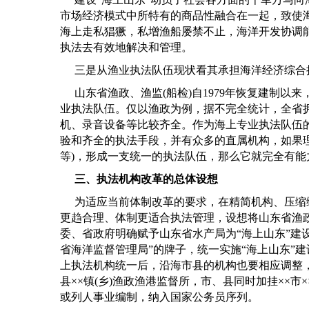
市场经济模式中所特有的商品性融合在一起，致使
海上走私猖獗，私增渔船屡禁不止，海洋开发协调
执法去有效地解决和管理。
三是从渔业执法队伍现状看其承担海洋经济综合
山东省渔政、渔监
(
船检
)
自
1979
年恢复建制以来
业执法队伍。仅以渔政为例，据不完全统计，全省
机、录音设备等比较齐全。作为海上专业执法队伍
验和齐全的执法手段，并有众多的直属机构，如果
等
)
，形成一支统一的执法队伍，那么它就完全有能
三、执法机构改革的总体设想
为适应当前体制改革的要求，在精简机构、压缩
更趋合理、体制更适合执法管理，设想将山东省渔
委、省政府明确赋予山东省水产局为
“
海上山东
”
建
省海洋监督管理局
”
的牌子，统一实施“海上山东”
上执法机构统一后，沿海市县的机构也要相应调整，
县××镇
(
乡
)
渔政渔港监督所，市、县同时加挂
××
市
×
或列人事业编制，纳入国家公务员序列。