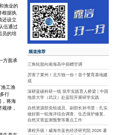
和渔业的
并根据执
镇还设立
队伍通过
船员的培
频道推荐
一方面承
三角轮胎向南海高中捐赠空调
厉害了莱州！北方独一份！首个繁育基地建
成
万渔工渔
深耕蓝碳科研一线 筑牢实践育人桥梁 | 中国
多行
地质大学（武汉）赴蓝院开展研学实践
门，将海
自然资源部党组成员、副部长孙书贤：扎实
济规律，
做好新一轮海洋综合调查、生态保护修复、
自然灾害监测预警等重点工作
课程升级！威海市蓝色经济研究院 2026 暑
洋生产在