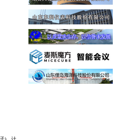
子
)
、计