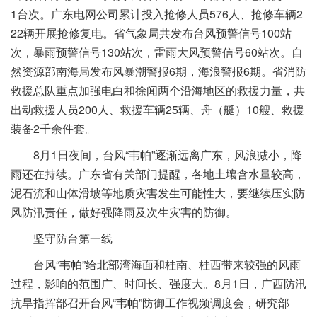
1台次。广东电网公司累计投入抢修人员576人、抢修车辆2
22辆开展抢修复电。省气象局共发布台风预警信号100站
次，暴雨预警信号130站次，雷雨大风预警信号60站次。自
然资源部南海局发布风暴潮警报6期，海浪警报6期。省消防
救援总队重点加强电白和徐闻两个沿海地区的救援力量，共
出动救援人员200人、救援车辆25辆、舟（艇）10艘、救援
装备2千余件套。
8月1日夜间，台风“韦帕”逐渐远离广东，风浪减小，降
雨还在持续。广东省有关部门提醒，各地土壤含水量较高，
泥石流和山体滑坡等地质灾害发生可能性大，要继续压实防
风防汛责任，做好强降雨及次生灾害的防御。
坚守防台第一线
台风“韦帕”给北部湾海面和桂南、桂西带来较强的风雨
过程，影响的范围广、时间长、强度大。8月1日，广西防汛
抗旱指挥部召开台风“韦帕”防御工作视频调度会，研究部