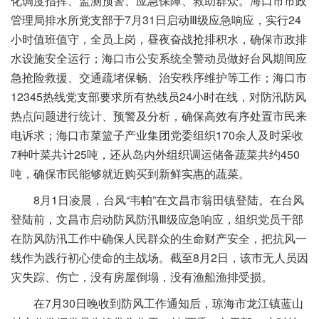
化调度指挥、监测预警、应急保障、救助群众。海口市市政
管理局排水所党支部于7月31日启动Ⅲ级应急响应，实行24
小时值班值守，全员上岗，昼夜奋战抢排积水，确保市政排
水设施安全运行；海口市公安系统全警动员做好台风期间应
急抢险救援、交通疏堵保畅、治安秩序维护等工作；海口市
12345热线党支部要求所有热线员24小时在线，对防汛防风
热点问题进行统计、预警及分析，确保高效有序处置市民来
电诉求；海口市菜篮子产业集团党委组织170余人及时采收
7种叶菜共计25吨，还从岛内外组织调运储备蔬菜共约450
吨，确保市民能够就近购买到新鲜实惠的蔬菜。
8月1日凌晨，台风“韦帕”在文昌市翁田镇登陆。在台风
登陆前，文昌市启动防风防汛Ⅲ级应急响应，组织党员干部
在防风防汛工作中确保人民群众的生命财产安全，把抗风一
线作为践行初心使命的主战场。截至8月2日，该市无人员因
灾失踪、伤亡，没有房屋倒塌，没有渔船渔排受损。
在7月30日晚收到防风工作通知后，琼海市龙江镇蓝山