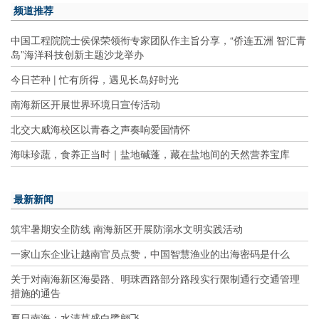
频道推荐
中国工程院院士侯保荣领衔专家团队作主旨分享，“侨连五洲 智汇青
岛”海洋科技创新主题沙龙举办
今日芒种 | 忙有所得，遇见长岛好时光
南海新区开展世界环境日宣传活动
北交大威海校区以青春之声奏响爱国情怀
海味珍蔬，食养正当时｜盐地碱蓬，藏在盐地间的天然营养宝库
最新新闻
筑牢暑期安全防线 南海新区开展防溺水文明实践活动
一家山东企业让越南官员点赞，中国智慧渔业的出海密码是什么
关于对南海新区海晏路、明珠西路部分路段实行限制通行交通管理
措施的通告
夏日南海：水清草盛白鹭翩飞