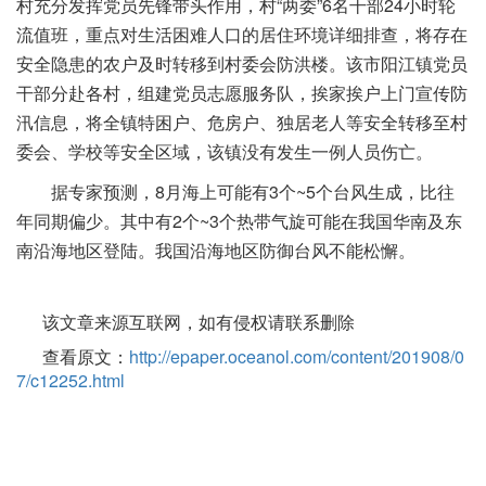
村充分发挥党员先锋带头作用，村“两委”6名干部24小时轮
流值班，重点对生活困难人口的居住环境详细排查，将存在
安全隐患的农户及时转移到村委会防洪楼。该市阳江镇党员
干部分赴各村，组建党员志愿服务队，挨家挨户上门宣传防
汛信息，将全镇特困户、危房户、独居老人等安全转移至村
委会、学校等安全区域，该镇没有发生一例人员伤亡。
据专家预测，8月海上可能有3个~5个台风生成，比往
年同期偏少。其中有2个~3个热带气旋可能在我国华南及东
南沿海地区登陆。我国沿海地区防御台风不能松懈。
该文章来源互联网，如有侵权请联系删除
查看原文：
http://epaper.oceanol.com/content/201908/0
7/c12252.html