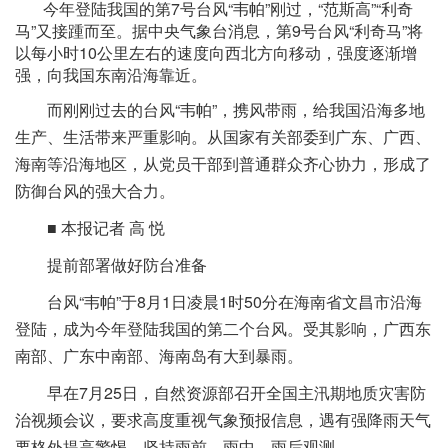
今年登陆我国的第7号台风“韦帕”刚过，“范斯高”“利奇
马”又接踵而至。据中央气象台消息，第9号台风“利奇马”将
以每小时10公里左右的速度向西北方向移动，强度逐渐增
强，向我国东南沿海靠近。
而刚刚过去的台风“韦帕”，携风带雨，给我国沿海多地
生产、生活带来严重影响。从国家有关部委到广东、广西、
海南等沿海地区，从党员干部到普通群众齐心协力，形成了
防御台风的强大合力。
■ 本报记者 高 悦
提前部署做好防台准备
台风“韦帕”于8月1日凌晨1时50分在海南省文昌市沿海
登陆，成为今年登陆我国的第二个台风。受其影响，广西东
南部、广东中南部、海南岛有大到暴雨。
早在7月25日，自然资源部召开全国主汛期地质灾害防
治视频会议，要求高度重视气象预报信息，遇有强降雨天气
要格外提高警惕，坚持雨前、雨中、雨后观测。