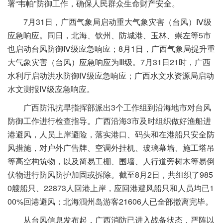
署“韦帕”防御工作，确保人民群众生命财产安全。
7月31日，广西气象局启动重大气象灾害（台风）Ⅳ级
应急响应。同日，北海、钦州、防城港、玉林、崇左等5市
也启动台风防御Ⅳ级应急响应；8月1日，广西气象局提升重
大气象灾害（台风）应急响应为Ⅲ级。7月31日21时，广西
水利厅启动洪水防御IV级应急响应；广西水文水资源局启动
水文测报IV级应急响应。
广西防汛抗旱指挥部派出3个工作组到沿海地市对台风
防御工作进行检查指导。广西沿海3市及时组织做好渔船进
港避风，人员上岸避险，落实港口、码头和在港船只安全防
风措施，对户外广告牌、空调外挂机、玻璃幕墙、施工塔吊
等高空构筑物，以及简易工棚、围墙、人行道旁树木等易倒
伏物进行防风防护加固或拆除。截至8月2日，共组织了985
0艘船只、22873人回港上岸，应回港避风船只和人员均已1
00%回港避风；北海涠州岛游客21606人已全部撤离完毕。
从台风信息发布起，广西消防已进入战备状态，严阵以