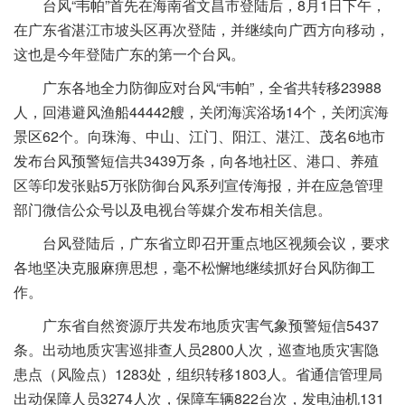
台风“韦帕”首先在海南省文昌市登陆后，8月1日下午，
在广东省湛江市坡头区再次登陆，并继续向广西方向移动，
这也是今年登陆广东的第一个台风。
广东各地全力防御应对台风“韦帕”，全省共转移23988
人，回港避风渔船44442艘，关闭海滨浴场14个，关闭滨海
景区62个。向珠海、中山、江门、阳江、湛江、茂名6地市
发布台风预警短信共3439万条，向各地社区、港口、养殖
区等印发张贴5万张防御台风系列宣传海报，并在应急管理
部门微信公众号以及电视台等媒介发布相关信息。
台风登陆后，广东省立即召开重点地区视频会议，要求
各地坚决克服麻痹思想，毫不松懈地继续抓好台风防御工
作。
广东省自然资源厅共发布地质灾害气象预警短信5437
条。出动地质灾害巡排查人员2800人次，巡查地质灾害隐
患点（风险点）1283处，组织转移1803人。省通信管理局
出动保障人员3274人次，保障车辆822台次，发电油机131