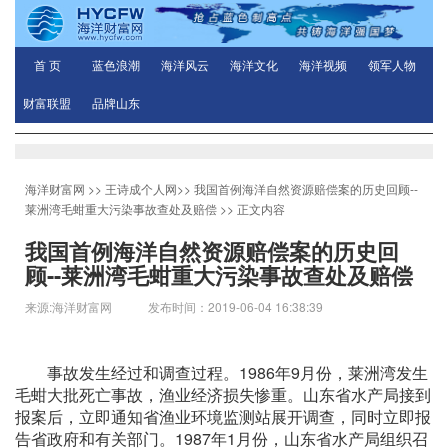
首 页
蓝色浪潮
海洋风云
海洋文化
海洋视频
领军人物
财富联盟
品牌山东
海洋财富网
>>
王诗成个人网
>>
我国首例海洋自然资源赔偿案的历史回顾--
莱洲湾毛蚶重大污染事故查处及赔偿
>> 正文内容
我国首例海洋自然资源赔偿案的历史回
顾--莱洲湾毛蚶重大污染事故查处及赔偿
来源:海洋财富网 发布时间：2019-06-04 16:38:39
事故发生经过和调查过程。1986年9月份，莱洲湾发生
毛蚶大批死亡事故，渔业经济损失惨重。山东省水产局接到
报案后，立即通知省渔业环境监测站展开调查，同时立即报
告省政府和有关部门。1987年1月份，山东省水产局组织召