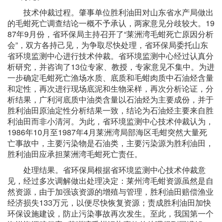
技术仲裁过程。肇事单位胜利油田对山东省水产局做出
的毛蚶死亡调查结论一概不予承认，两家意见分歧较大。19
87年9月份，省环保局主持召开了“莱洲湾毛蚶死亡原因分析
会”，双方各持己见，为争取尽快处理，省环保局委托山东
省环境监测中心进行技术仲裁。省环境监测中心经过认真分
析研究，并咨询了13位专家、教授，专家意见不集中。为进
一步确定毛蚶死亡渔场水质、底质和毛蚶肉质中石油烃含量
和定性，再次进行现场底泥和生物采样，再次分析论证，分
析结果，广利河底质中油类含量以石油烃为主要成份，并于
胜利油田原油定性分析结果一致，结论为石油烃主要来自胜
利油田而非小清河。为此，省环境监测中心技术仲裁认为，
1986年10月至1987年4月莱洲湾局部海区毛蚶突然大量死
亡事故中，主要污染物是石油类，主要污染源为胜利油田，
胜利油田应承担莱洲湾毛蚶死亡责任。
处理结果。省环保局根据省环境监测中心技术仲裁意
见，经过多次调解做出处理决定：莱州湾毛蚶资源虽然是自
然资源，由于加强该资源的增殖与管理，胜利油田赔偿渔业
经济损失133万元，以便尽快恢复资源；责成胜利油田加快
环保设施建设，防止污染事故再次发生。至此，我国第一个