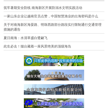
筑牢暑期安全防线 南海新区开展防溺水文明实践活动
一家山东企业让越南官员点赞，中国智慧渔业的出海密码是什么
关于对南海新区海晏路、明珠西路部分路段实行限制通行交通管理
措施的通告
夏日南海：水清草盛白鹭翩飞
此生必去！烟台藏着一座风景绝美的顶级海岛