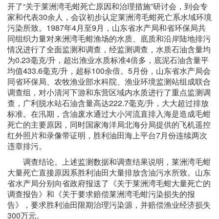
开了“关于莱洲湾毛蚶死亡原因和治理措施”研讨会，到会专
家和代表30余人，会议初步认定莱洲湾毛蚶死亡系水域环境
污染所致。1987年4月至9月，山东省水产局和省环保局共
同组织力量对来洲湾毛蚶渔场的水质、底质和沿岸陆地排污
情况进行了全面监测和调查，经监测调查，水质石油含量均
为0.23毫克/升，超出渔业水质标准4倍多，底泥石油含量平
均值433.6毫克/升，超标100余倍。5月份，山东省水产局会
同省环保局、农牧渔业部水科院、渔业环境监测站组成联合
调查组，对小清河下游和东营区域内水质进行了重点监测调
查，广利脱水站石油含量高达222.7毫克/升，大大超过排放
标准。在汛期，含油废水通过大小河流直排入海是造成毛蚶
死亡的主要原因，同时国家海洋局北海分局提供的飞机遥控
红外照片和录像带证明，胜利油田海上平台7月份连续两次
违章排污。
调查结论。上述监测数据和调查结果说明，莱洲湾毛蚶
大量死亡直接原因系胜利油田大量排放含油污水所致。山东
省水产局分别向省政府报送了《关于莱洲湾毛蚶大量死亡的
调查报告》和《关于要求赔偿莱洲湾毛蚶污染损失的报
告》，要求胜利油田限期治理污染源，并赔偿渔业经济损失
300万元。