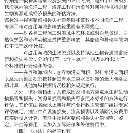
特别是生物资源造成经济损失的评估方法。适用于山东省所
辖海域内的海洋工程、海岸工程和污染等对海洋环境特别是
生物资源造成经济损失的评估方法。
该标准中损害赔偿和损失补偿年限和倍数按不同海洋工程、
海岸工程对占用海域影响的轻重而有不同规定。
——对各类工程施工对海域生态环境或对自然景观、自
然保护区和珍稀动物造成严重影响的，其赔偿和补偿年限均
按不低于20年计算。
——对占用海域的生物资源以及持续性生物资源损害赔
偿和损失补偿，分3年以下、3年～20年、以及20年以上三
个标准进行赔偿和补偿。
——在养殖海域内，悬浮物污染面积、温排水污染面积
以及油污染面积都按其超过海水二类水质标准的最大包络面
积计算，其他海域根据情况按相关规定执行。
另外，该标准指出，凡造成国家和地方重点水生野生动
物损害和损失，资源量损害和损失可参照本标准的方法进行
评估，其价值由省级以上海洋与渔业行政主管部门组织专家
评估确定。渔业生产设施损失、渔具损害以及清除污染费用
按实际投入计算。海洋生物损害赔偿和损失补偿调查、鉴
定、评估等费用，应加入实际赔偿和补偿费用中。
（四）《办法》的起草过程