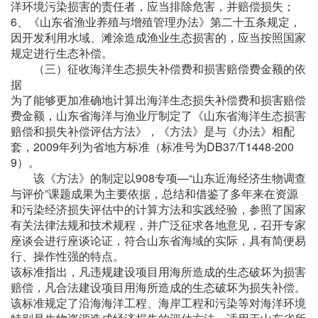
洋环境污染损害的责任者，应当排除危害，并赔偿损失；
6、《山东省渔业养殖与增殖管理办法》第二十五条规定，
因开发利用水域、滩涂造成渔业生态损害的，应当按照国家
规定进行生态补偿。
（三）征收海洋生态损失补偿费和损害赔偿费金额的依
据
为了能够更加准确地计算出海洋生态损失补偿费和损害赔偿
费金额，山东省海洋与渔业厅制定了《山东省海洋生态损害
赔偿和损失补偿评估方法》，《方法》是与《办法》相配
套，2009年列为省地方标准（标准号为DB37/T1448-200
9）。
该《方法》的制定以908专项—“山东近海经济生物调查
与评价”课题成果为主要依据，总结和借鉴了多年来在资源
和污染经济损失评估中的计算方法和实践经验，参照了国家
有关法律法规和技术规程，并广泛征求各地意见，召开专家
座谈会进行座谈论证，符合山东省海域的实际，具有简便易
行、操作性强的特点。
该标准指出，凡违规建设项目用海所造成的生态破坏为损害
赔偿，凡合法建设项目用海所造成的生态破坏为损失补偿。
该标准规定了沿海海洋工程、海岸工程和污染等对海洋环境