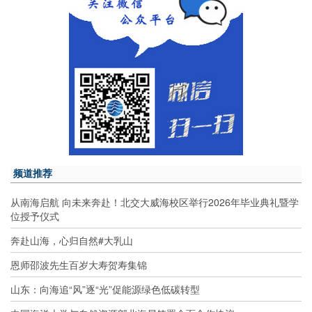
频道推荐
从南海启航 向未来奔赴！北交大威海校区举行2026年毕业典礼暨学
位授予仪式
奔赴山海，心归自然#大乳山
恩师邵波先生百岁大寿贺寿集锦
山东：向海追“风”逐“光”促能源绿色低碳转型