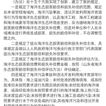
《办法》在十五个方面实现了创新，建立了新的规定。
一是规定了海洋生态损害赔偿和损失补偿的范围。规定
在本省管辖海域内，海洋污染事故、违法开发利用海洋资源
等行为导致海洋生态损害的，以及海洋工程、海岸工程建设
和海洋倾废等导致海洋生态环境改变的，应当缴纳海洋生态
损害赔偿费和海洋生态损失补偿费。但是对单位和个人在水
域滩涂进行养殖造成损害、损失的赔偿和补偿，不在调整范
围之内。
二是规定了提出海洋生态损害赔偿和损失补偿主体。具
体规定县级以上人民政府海洋与渔业行政主管部门代表国家
提出海洋生态损害赔偿和损失补偿要求。
三是规定了海洋生态损害赔偿和损失补偿的评估方法。
海洋生态损害赔偿费和损失补偿费金额，按照《山东省海洋
生态损害赔偿和损失补偿评估方法》评估确定。
四是规定了海洋污染事故和违法开发利用海洋资源等行
为。具体指：海上溢油污染；未经批准的围海填海、或虽经
批准但未按照要求进行先围后填的填海;未经批准的海洋倾
废、或虽经批准但未按照要求进行的海洋倾废;海上热污染;
高浓度盐卤污染;未按照要求进行海上施工造成的污染;未按
照要求进行水下作业造成的污染;其他海洋污染和违法开发
利用海洋资源行为的等8种行为。