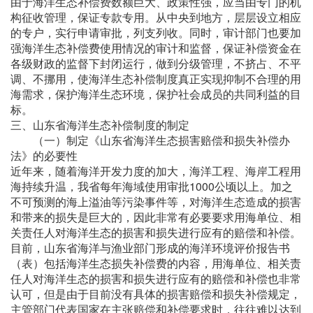
由于海洋生态补偿费数额巨大、政策性强，应当由专门的机
构征收管理，保证专款专用。从中央到地方，层层设立相应
的专户，实行申请审批，列支列收。同时，审计部门也要加
强海洋生态补偿费使用情况的审计和监督，保证补偿资金在
各级财政的监督下封闭运行，做到分级管理，不挤占、不平
调、不挪用，使海洋生态补偿制度真正实现抑制不合理的用
海需求，保护海洋生态环境，保护社会成员的共同利益的目
标。
三、山东省海洋生态补偿制度的制定
（一）制定《山东省海洋生态损害赔偿和损失补偿办
法》的必要性
近年来，随着海洋开发力度的加大，海洋工程、海岸工程用
海持续升温，我省每年海域使用审批1000公顷以上。加之
不可预测的海上溢油等污染事件等，对海洋生态造成的损害
和带来的损失是巨大的，因此非常有必要要求用海单位、相
关责任人对海洋生态的损害和损失进行应有的赔偿和补偿。
目前，山东省海洋与渔业部门形成的海洋环境评价报告书
（表）包括海洋生态损失补偿费的内容，用海单位、相关责
任人对海洋生态的损害和损失进行应有的赔偿和补偿也非常
认可，但是由于目前没有具体的损害赔偿和损失补偿规定，
主管部门代表国家在主张赔偿和补偿要求时，往往难以达到