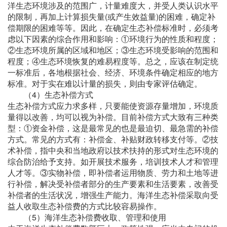
洋生态环境涉及的范围广，计量难度大，并受人类认识水平
的限制，再加上计算损失量(或产生效益量)的困难，确定补
偿期限的困难等等。因此，在确定生态补偿标准时，必须考
虑以下因素的综合作用和影响：①环境行为的性质和程度；
②生态环境所属的区域和地区；③生态环境受影响的范围和
程度；④生态环境恢复的难易程度等。总之，应该在制定统
一标准后，各地根据社会、经济、环境条件确定相应的地方
标准。对于实在难以计量的损失，则由专家评估确定。
（4）生态补偿方式
生态补偿方式应力求多样，只要能使资源存量增加，环境质
量得以改善，均可以视为补偿。目前补偿方式大致有三种类
型：①资金补偿，这是最常见的也是最迫切、最急需的补偿
方式。常见的方式有：补偿金、补贴财政转移支付等。②技
术补偿，指中央和当地政府以技术扶持的形式对生态环境的
综合防治给予支持。如开展技术服务，培训技术人才和管理
人才等。③实物补偿，即补偿者运用物质、劳力和土地等进
行补偿，解决受补偿者部分的生产要素和生活要素，改善受
补偿者的生活状况，增强生产能力。海洋生态补偿采取向受
益人收取生态补偿费的方式比较容易操作。
（5）海洋生态补偿费收取、管理和使用