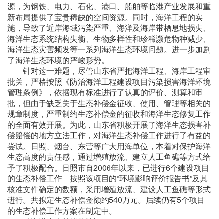
源，为钢铁、电力、石化、港口、船舶等临港产业发展和重
新布局提供了宝贵稀缺的空间资源。同时，海洋工程的实
施，导致了近岸海域污染严重、海洋及海岸带栖息地损失、
海洋生态系统结构失衡、生物多样性和珍稀濒危物种减少、
海洋生态灾害频发等一系列海洋生态环境问题。进一步加剧
了海洋生态环境的严峻形势。
针对这一难题，尽管山东省严把海洋工程、海岸工程审
批关，严格按照《防治海洋工程建设项目污染损害海洋环境
管理条例》，依据现有标准进行了认真的评价、测算和审
批，但由于缺乏关于生态补偿金征收、使用、管理等相关的
规章制度，严重制约生态补偿金的征收和海洋生态修复工作
的全面有效开展。为此，山东省积极开展了海洋生态损害补
偿赔偿的地方立法工作，对海洋生态补偿工作进行了有益的
尝试。日照、烟台、东营等广大用海单位，本着对保护海洋
生态高度的责任感，通过增殖放流、建立人工鱼礁等方式给
予了积极配合。日照市自2006年以来，已进行6个建设项目
的生态补偿工作，按照该项目的“环境影响评价报告书”及其
核准文件确定的数额，采用增殖放流、建设人工鱼礁等形式
进行。共拟定生态补偿金额约540万元。后续仍有5个项目
的生态补偿工作方案在制定中。