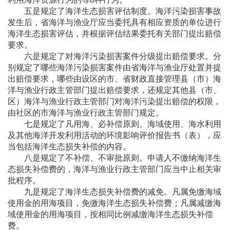
五是规定了海洋生态损害评估制度。海洋污染损害事故
发生后，省海洋与渔业厅应当委托具有相应资质的单位进行
海洋生态损害评估，并根据评估结果委托有关部门提出赔偿
要求。
六是规定了对海洋污染损害案件分级提出赔偿要求。分
别规定了哪些海洋污染损害案件由省海洋与渔业厅处置并提
出赔偿要求，哪些由设区的市、省财政直接管理县（市）海
洋与渔业行政主管部门提出赔偿要求，还规定其他县（市、
区）海洋与渔业行政主管部门对海洋污染提出赔偿的权限，
由社区的市海洋与渔业行政主管部门规定。
七是规定了凡用海、必补偿原则。海域使用、海水利用
及其他海洋开发利用活动的环境影响评价报告书（表），应
当包括海洋生态损失补偿的内容。
八是规定了不补偿、不审批原则。申请人不缴纳海洋生
态损失补偿费的，海洋与渔业行政主管部门应当中止相关审
批程序。
九是规定了海洋生态损失补偿费的减免。凡属免缴海域
使用金的用海项目，免缴海洋生态损失补偿费；凡属减缴海
域使用金的用海项目，按相同比例减缴海洋生态损失补偿
费。