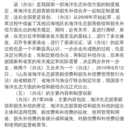
该《办法》是我国第一部海洋生态补偿方面的制度规
定，将海洋生态损害赔偿和损失补偿合并一起制定制度规
定，这在全国更是首创。《办法》从2008年开始起草，起
草过程中借鉴了其他沿海地区在海洋生态损害赔偿和损失补
偿方面出台的相关规定。期间，赴有关市、县进行调研、座
谈，在充分征求和吸收各方面意见的基础上，进行了多次修
改。召开专家座谈会，进行了座谈论证。该《办法》的起草
过程也是一个不断提高认识，一步步走向成熟的过程，先是
决定分两步走，先制定赔偿办法，再制定补偿办法，后来依
据国家和省里的有关规定和实际需要，决定两步并作一步
走，将两个《办法》又合并为一个《办法》。2010年6月12
日，《山东省海洋生态损害赔偿费和损失补偿费管理暂行办
法》由省财政厅、省海洋与渔业厅联合制定印发，我国首个
海洋生态方面的补偿和赔偿办法正式出台。
（五）《办法》的主要内容和制度创新
《办法》共7章26条，主要内容包括，海洋生态损害赔
偿和损失补偿的界定、海洋生态损害赔偿和损失补偿的提出
主体和适用范围、赔偿费和补偿费的征收、使用管理和用
途、损失补偿费的各级分成和减免、对赔偿费和补偿费征缴
和使用的监督检查等。