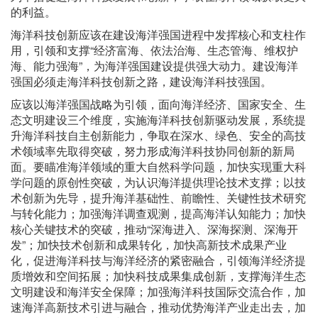
的利益。
海洋科技创新应该在建设海洋强国进程中发挥核心和支柱作
用，引领和支撑“经济富海、依法治海、生态管海、维权护
海、能力强海”，为海洋强国建设提供强大动力。建设海洋
强国必须走海洋科技创新之路，建设海洋科技强国。
应该以海洋强国战略为引领，面向海洋经济、国家安全、生
态文明建设三个维度，实施海洋科技创新驱动发展，系统提
升海洋科技自主创新能力，争取在深水、绿色、安全的高技
术领域率先取得突破，努力形成海洋科技协同创新的新局
面。要瞄准海洋领域的重大自然科学问题，加快实现重大科
学问题的原创性突破，为认识海洋提供理论技术支撑；以技
术创新为先导，提升海洋基础性、前瞻性、关键性技术研究
与转化能力；加强海洋调查观测，提高海洋认知能力；加快
核心关键技术的突破，推动“深海进入、深海探测、深海开
发”；加快技术创新和成果转化，加快高新技术成果产业
化，促进海洋科技与海洋经济的紧密融合，引领海洋经济提
质增效和空间拓展；加快科技成果集成创新，支撑海洋生态
文明建设和海洋安全保障；加强海洋科技国际交流合作，加
速海洋高新技术引进与融合，推动优势海洋产业走出去，加