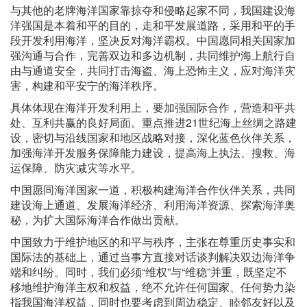
与其他的老牌海洋国家靠掠夺和侵略起家不同，我国建设海
洋强国是本着和平的目的，走和平发展道路，采用和平的手
段开发利用海洋，坚决反对海洋霸权。中国愿同相关国家加
强沟通与合作，完善双边和多边机制，共同维护海上航行自
由与通道安全，共同打击海盗、海上恐怖主义，应对海洋灾
害，构建和平安宁的海洋秩序。
具体体现在海洋开发利用上，要加强国际合作，营造和平共
处、互利共赢的良好局面。重点推进21世纪海上丝绸之路建
设，密切与沿线国家和地区战略对接，深化蓝色伙伴关系，
加强海洋开发服务保障能力建设，提高海上执法、搜救、海
运保障、防灾减灾等水平。
中国愿同海洋国家一道，积极构建海洋合作伙伴关系，共同
建设海上通道、发展海洋经济、利用海洋资源、探索海洋奥
秘，为扩大国际海洋合作做出贡献。
中国致力于维护地区的和平与秩序，主张在尊重历史事实和
国际法的基础上，通过当事方直接对话谈判解决双边海洋争
端和纠纷。同时，我们必须“维权”与“维稳”并重，既坚定不
移地维护海洋主权和权益，绝不允许任何国家、任何势力染
指我国海洋权益，同时也要考虑到周边稳定、睦邻友好以及