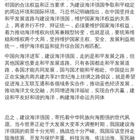
邻国的合法权益和正当要求，为建设海洋强国争取和平稳定
的周边环境和国际环境。习总书记明确指出，在中国坚持走
和平发展道路与建设海洋强国，维护国家海洋权益的关系
上，两者并行不悖、辩证统一，必须要维护国家海洋权益，
着力推动海洋维权向统筹兼顾型转变，也就是说，要统筹维
稳和维权两个大局，坚持维护国家主权、安全、发展利益相
统一，维护海洋权益和提升综合国力相匹配。
中国向海洋进军，建设海洋强国，走的是和平发展之路，但
其他国家也要走和平发展道路。只有各国都走和平发展道
路，各国才能共同发展，国与国才能和平相处。中国提出并
正在实施共商共建共享21世纪海上丝绸之路倡议，就是希望
促进海上互联互通和各领域务实合作，推动蓝色经济发展，
推动海洋文化交融，共同增进海洋福祉，实现合作共赢，建
设和平友好和谐的海洋，构建海洋命运共同体
总之，建设海洋强国，寄托着中华民族向海图强的世代夙
愿。当今世界正处于大发展大变革大调整时期，我国建设海
洋强国的前景十分光明，挑战也十分严峻。我国应该坚持走
陆海统筹、开发与保护并重、科技兴海、依法治海、军民融