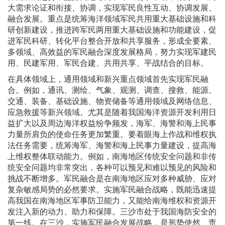
大需求论证和衔接、协调，实现军民良性互动、协调发展、
融合发展。重点是统筹海洋领域军民共用重大基础设施和科
研创新建设，推进跨军民两用重大基础设施和功能建设，促
进军民科研、转化平台整合开放和共享服务，形成全要素、
多领域、高效益的军民融合深度发展格局，努力实现军建民
用、民建军用、军民合建、共用共享、平战结合的目标。
在具体领域上，通用领域和新兴重点领域首先实现军民融
合。例如，通讯、测绘、气象、观测、调查、搜救、能源、
交通、装备、基础设施、物资储备等通用领域及网络信息、
应急救援等新兴领域。尤其是随着我国海洋资源开发利用日
益扩大以及周边海洋权益纷争频发，海军、海警和海上民事
力量所肩负的使命任务更加繁重。要着眼海上作战和维权执
法任务需要，统筹海军、海警和海上民事力量建设，提高海
上维权整体联动能力。例如，南海地区传统安全问题和非传
统安全问题均非常突出，各种可以预见和难以预见的风险和
挑战不断增多。军民融合是在南海地区应对多种威胁、应对
复杂敏感局势的必然要求。实施军民融合战略，既能迅速提
高我国在南海地区军事防卫能力，又能给南海维权和资源开
发注入新的动力、助力和保障。三沙市处于我国海防安全的
第一线。在三沙，实施军民融合发展战略，是形势使然、责