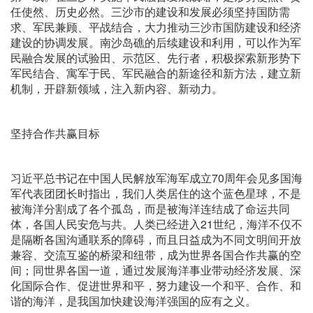
任使然、历史必然。三沙市的建设和发展必须坚持国防需
求、军民兼顾、平战结合，大力推动三沙市国防建设和经济
建设的协调发展。南沙岛礁的后续建设和利用，可以作为军
民融合发展的试验田、示范区、先行者，积极探索新形势下
军民结合、寓军于民、军民融合的新途径和新方法，建立新
机制，开辟新领域，注入新内容、新动力。
坚持合作共赢目标
习近平总书记在中国人民解放军海军成立70周年会见多国海
军代表团团长时指出，我们人类居住的这个蓝色星球，不是
被海洋分割成了各个孤岛，而是被海洋连结成了命运共同
体，各国人民安危与共。人类已经进入21世纪，海洋不仅不
是隔断各国沟通联系的障碍，而且日益成为不同文明间开放
兼容、交流互鉴的桥梁和纽带，成为世界各国合作共赢的空
间；同世界各国一道，通过发展海洋事业带动经济发展、深
化国际合作、促进世界和平，努力建设一个和平、合作、和
谐的海洋，是我国加快建设海洋强国的应有之义。