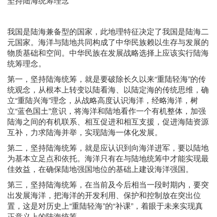
坚持陆海统筹理念
我国是陆海兼备型的国家，此地理特征决定了我国是陆海二
元国家。海洋与陆地共同构成了中华民族赖以生存与发展的
物质基础和空间。中华民族在发展战略选择上应该实行陆海
统筹理念。
第一，坚持陆海统筹，就是要破除长久以来“重陆轻海”的传
统观念，从根本上转变以陆看海、以陆定海的传统思维，确
立“重陆兴海”理念，从战略高度认识海洋，经略海洋，树
立“蓝色国土”意识，将海洋和陆地看作一个有机整体，加强
陆海之间的有机联系、相互促进和相互支援，促进海陆资源
互补，力求陆海并举，实现陆海一体化发展。
第二，坚持陆海统筹，就是应认识到向海洋进军，要以陆地
为基本立足点和依托。海洋只有在与陆地统筹中才能实现最
佳效益，在确保陆地强国地位的基础上建设海洋强国。
第三，坚持陆海统筹，在当前及今后相当一段时期内，要突
出发展海洋，把海洋的开发利用、保护和控制放在突出位
置，这是对历史上“重陆轻海”的“补课”，着眼于未来实现真
正意义上的陆海统筹。