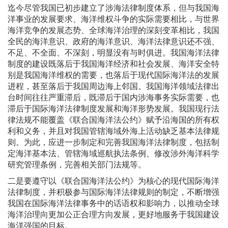
迄今尽管我国已初步建立了涉海法律制度体系，但与我国海
洋事业的发展要求、海洋维权斗争的实际需要相比，与世界
海洋竞争的发展态势、全球海洋治理的深刻变革相比，我国
全民的海洋意识、政府的海洋意识、海洋法律意识还不强、
不足、不全面、不深刻，明显没有与时俱进。我国海洋法律
制度的建设既落后于我国海洋经济和社会发展、海洋安全特
别是我国海洋维权的需要，也落后于现代国际海洋法的发展
进程，甚至落后于我国周边海上邻国。我国海洋领域法律出
台时间往往严重滞后，既滞后于国内涉海事务实际需要，也
滞后于国际海洋法律制度发展和海洋形势发展。我国现行法
律法规不能覆盖《联合国海洋法公约》赋予沿海国的所有权
利和义务，并且对我国管辖海域外海上活动缺乏基本法律规
则。为此，应进一步制定和完善我国海洋法律制度，包括制
定海洋基本法、管辖海域巡航执法条例、修改涉外海洋科学
研究管理条例，完善相关部门法规等。
二是要遵守以《联合国海洋法公约》为核心的现代国际海洋
法律制度，并积极参与国际海洋法律规则的制定，不断增强
我国在国际海洋法律事务中的话语权和影响力，以推动全球
海洋治理向更加公正合理方向发展，更好地服务于我国建设
海洋强国的目标。