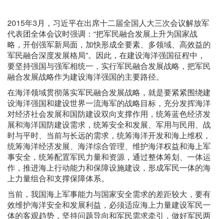
2015年3月，习近平在出席十二届全国人大三次会议解放军
代表团全体会议时强调：“把军民融合发展上升为国家战
略，开创强军新局面，加快形成全要素、多领域、高效益的
军民融合深度发展格局”。因此，在建设海洋强国征程中，
要坚持强国与强军相统一，实行军民融合发展战略，把军民
融合发展战略作为建设海洋强国的主要路径。
在海洋领域贯彻落实军民融合发展战略，就是要紧紧围绕建
设海洋强国和建设世界一流海军的战略目标，充分发挥海洋
对经济社会发展和国防建设双向支撑作用，统筹蓝色经济发
展和海洋国防建设需求，统筹安全和发展、军用与民用、战
时与平时、当前与长远的需求，统筹海洋开发和海上维权，
统筹海洋经济发展、海洋综合管理、维护海洋权益和海上军
事安全，统筹配置军民力量和资源，通过整体筹划、一体运
作，推进海上行动能力和保障设施建设，形成军民一体的海
上力量组合和支撑保障体系。
当前，我国海上军事能力与国家安全需求的差距较大，要有
效维护海洋安全和发展利益，必须适应海上力量建设军民一
体的客观趋势，坚持问题导向和军民需求牵引，做好军民两