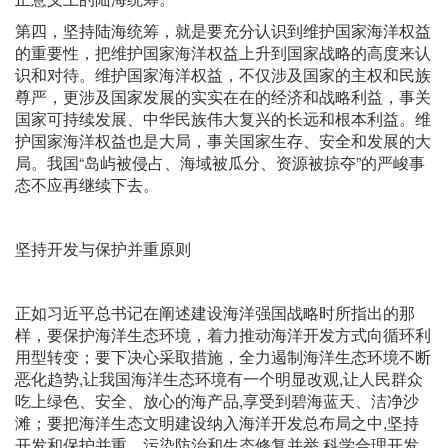
第四，坚持陆海统筹，就是要充分认识到维护国家海洋权益
的重要性，把维护国家海洋权益上升到国家战略的高度来认
识和对待。维护国家海洋权益，不仅涉及国家的主权和民族
尊严，更涉及国家发展的实实在在的经济和战略利益，事关
国家可持续发展、中华民族伟大复兴的长远和根本利益。维
护国家海洋权益也是大局，事关国家生存、安全和发展的大
局。我国“岛屿被侵占、海域被瓜分、资源被掠夺”的严峻事
态不应再继续下去。
坚持开发与保护并重原则
正如习近平总书记在阐述建设海洋强国战略时所指出的那
样，要保护海洋生态环境，着力推动海洋开发方式向循环利
用型转变；要下决心采取措施，全力遏制海洋生态环境不断
恶化趋势,让我国海洋生态环境有一个明显改观,让人民群众
吃上绿色、安全、放心的海产品,享受到碧海蓝天、洁净沙
滩；要把海洋生态文明建设纳入海洋开发总布局之中,坚持
开发和保护并重、污染防治和生态修复并举,科学合理开发