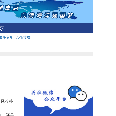
东
海洋文学
八仙过海
民风淳朴
龟，还是