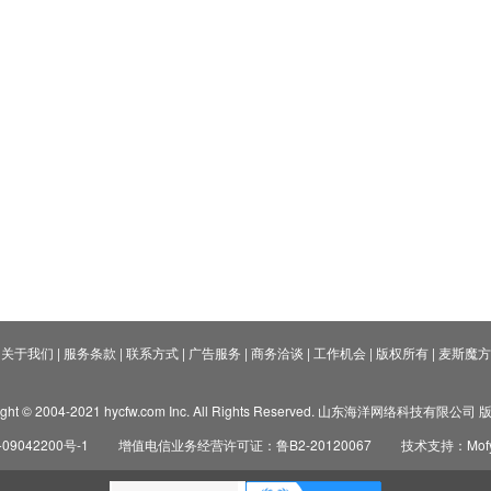
关于我们
|
服务条款
|
联系方式
|
广告服务
|
商务洽谈
|
工作机会
|
版权所有
|
麦斯魔方
ight © 2004-2021 hycfw.com Inc. All Rights Reserved. 山东海洋网络科技有限公
09042200号-1
增值电信业务经营许可证：鲁B2-20120067
技术支持：Mofyi