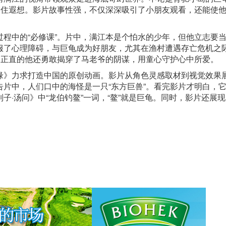
不住遐想。影片故事性强，不仅深深吸引了小朋友观看，还能使
程中的“必修课”。片中，满江本是个怕水的少年，但他立志要
服了心理障碍，与巨龟成为好朋友，尤其在渔村遭遇存亡危机之
良正直的他还勇敢揭穿了马老爷的阴谋，用童心守护心中所爱。
》力求打造中国的原创动画。影片从角色灵感取材到视觉效果
片中，人们口中的海怪是一只“东方巨兽”。看完影片才明白，
·汤问》中“龙伯钓鳌”一词，“鳌”就是巨龟。同时，影片还展