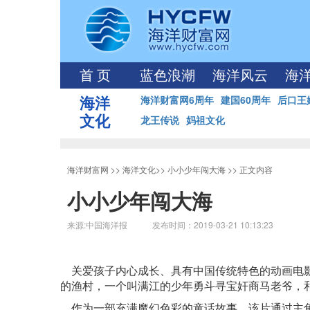
首 页
蓝色浪潮
海洋风云
海
海洋
海洋财富网6周年
建国60周年
后口王
文化
龙王传说
妈祖文化
海洋财富网
>>
海洋文化
>>
小小少年闯大海
>> 正文内容
小小少年闯大海
来源:中国海洋报 发布时间：2019-03-21 10:13:23
关爱孩子内心成长、具有中国传统特色的动画电影
的渔村，一个叫满江的少年勇斗寻宝奸商马老爷，
作为一部充满魔幻色彩的童话故事，该片通过主角