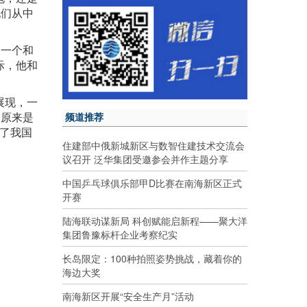
他们从中
当一个和
际，他和
展现，一
它原来是
频道推荐
现了我国
住建部中俄新城新区与数智住建技术交流会
议召开 泛华集团受邀参会并作主题分享
中国乒乓球俱乐部甲D比赛在南海新区正式
开赛
陆海联动谋新局 科创赋能启新程——聚大洋
集团鲁豫标杆企业考察纪实
长岛限定：100种拍照姿势挑战，藏着你的
海边大奖
南海新区开展“安全生产月”活动