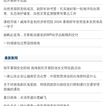
院开展研学实践
自然资源部党组成员、副部长孙书贤：扎实做好新一轮海洋综合调
查、生态保护修复、自然灾害监测预警等重点工作
课程升级！威海市蓝色经济研究院 2026 暑期研学首营迎来东营准高
一学子
扬帆赴蓝海，京鲁船业建造的MR化学品船顺利交付
一封感谢信点赞温情南海
最新新闻
筑牢暑期安全防线 南海新区开展防溺水文明实践活动
一家山东企业让越南官员点赞，中国智慧渔业的出海密码是什么
关于对南海新区海晏路、明珠西路部分路段实行限制通行交通管理
措施的通告
夏日南海：水清草盛白鹭翩飞
此生必去！烟台藏着一座风景绝美的顶级海岛