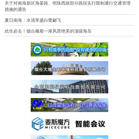
关于对南海新区海晏路、明珠西路部分路段实行限制通行交通管理
措施的通告
夏日南海：水清草盛白鹭翩飞
此生必去！烟台藏着一座风景绝美的顶级海岛