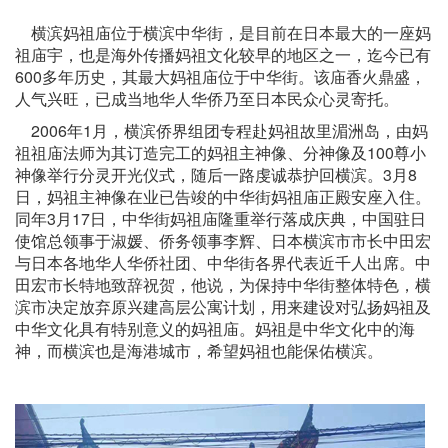
横滨妈祖庙位于横滨中华街，是目前在日本最大的一座妈
祖庙宇，也是海外传播妈祖文化较早的地区之一，迄今已有
600多年历史，其最大妈祖庙位于中华街。该庙香火鼎盛，
人气兴旺，已成当地华人华侨乃至日本民众心灵寄托。
2006年1月，横滨侨界组团专程赴妈祖故里湄洲岛，由妈
祖祖庙法师为其订造完工的妈祖主神像、分神像及100尊小
神像举行分灵开光仪式，随后一路虔诚恭护回横滨。3月8
日，妈祖主神像在业已告竣的中华街妈祖庙正殿安座入住。
同年3月17日，中华街妈祖庙隆重举行落成庆典，中国驻日
使馆总领事于淑媛、侨务领事李辉、日本横滨市市长中田宏
与日本各地华人华侨社团、中华街各界代表近千人出席。中
田宏市长特地致辞祝贺，他说，为保持中华街整体特色，横
滨市决定放弃原兴建高层公寓计划，用来建设对弘扬妈祖及
中华文化具有特别意义的妈祖庙。妈祖是中华文化中的海
神，而横滨也是海港城市，希望妈祖也能保佑横滨。