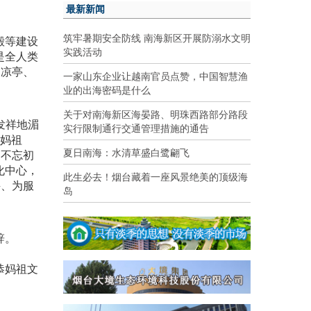
最新新闻
筑牢暑期安全防线 南海新区开展防溺水文明
殿等建设
实践活动
是全人类
，凉亭、
一家山东企业让越南官员点赞，中国智慧渔
业的出海密码是什么
关于对南海新区海晏路、明珠西路部分路段
发祥地湄
实行限制通行交通管理措施的通告
大妈祖
夏日南海：水清草盛白鹭翩飞
，不忘初
化中心，
此生必去！烟台藏着一座风景绝美的顶级海
兴、为服
岛
辞。
恭妈祖文