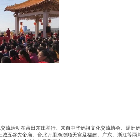
化交流活动在莆田东庄举行。来自中华妈祖文化交流协会、湄洲
土城五谷先帝庙、台北万里渔澳顺天宫及福建、广东、浙江等两