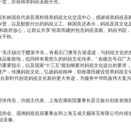
一堂，庆祝靖恭妈祖圣殿开光。
长林国良代表苏厝村靖恭妈祖文化交流中心，感谢靖恭妈祖圣
乡贤，以及默默付出的妈祖义工。林国良还表示，妈祖及其文化
和政府放心，让群众共享”初衷而建的包含妈祖圣殿、妈祖书院
在千秋。
东庄镇位于醴泉半岛，有着石门澳等古港遗迹，与妈祖文化的
品集散地，也同样有着悠久的妈祖文化传承。” 俞建忠号召广
重要指示，以及国家“十三五”规划纲要对妈祖文化提出的要求
遗产，传播妈祖文化，弘扬妈祖精神，助推莆田建设世界妈祖文
。在新时代创造妈祖文化新的更大奇迹，为服务中华民族伟大复
张伟东，功德主代表、上海宏康医院董事长苏元族分别发表致
协会、湄洲妈祖祖庙董事会和上海玉成天赐珠宝有限公司向靖
妈祖圣像。