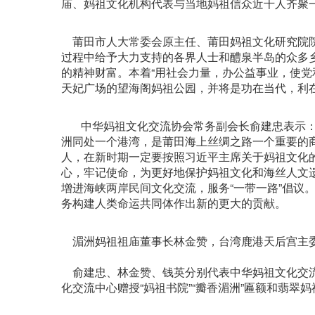
庙、妈祖文化机构代表与当地妈祖信众近千人齐聚
莆田市人大常委会原主任、莆田妈祖文化研究院院
过程中给予大力支持的各界人士和醴泉半岛的众多
的精神财富。本着“用社会力量，办公益事业，使党
天妃广场的望海阁妈祖公园，并将是功在当代，利
中华妈祖文化交流协会常务副会长俞建忠表示：“
洲同处一个港湾，是莆田海上丝绸之路一个重要的商
人，在新时期一定要按照习近平主席关于妈祖文化的
心，牢记使命，为更好地保护妈祖文化和海丝人文
增进海峡两岸民间文化交流，服务“一带一路”倡议
务构建人类命运共同体作出新的更大的贡献。
湄洲妈祖祖庙董事长林金赞，台湾鹿港天后宫主委
俞建忠、林金赞、钱英分别代表中华妈祖文化交流
化交流中心赠授“妈祖书院”“瓣香湄洲”匾额和翡翠