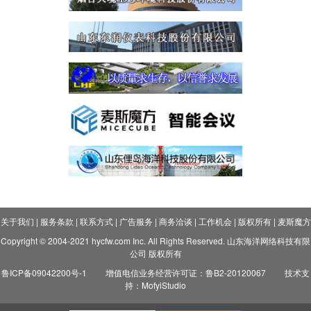
关于我们
|
服务条款
|
联系方式
|
广告服务
|
商务洽谈
|
工作机会
|
版权所有
|
麦斯魔方
Copyright © 2004-2021 hycfw.com Inc. All Rights Reserved. 山东海洋网络科技有限
公司 版权所有
鲁ICP备09042200号-1
增值电信业务经营许可证：鲁B2-20120067
技术支
持：MofyiStudio