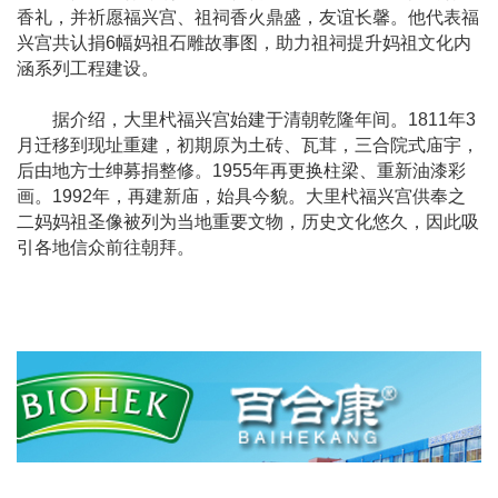
香礼，并祈愿福兴宫、祖祠香火鼎盛，友谊长馨。他代表福
兴宫共认捐6幅妈祖石雕故事图，助力祖祠提升妈祖文化内
涵系列工程建设。
据介绍，大里杙福兴宫始建于清朝乾隆年间。1811年3
月迁移到现址重建，初期原为土砖、瓦茸，三合院式庙宇，
后由地方士绅募捐整修。1955年再更换柱梁、重新油漆彩
画。1992年，再建新庙，始具今貌。大里杙福兴宫供奉之
二妈妈祖圣像被列为当地重要文物，历史文化悠久，因此吸
引各地信众前往朝拜。