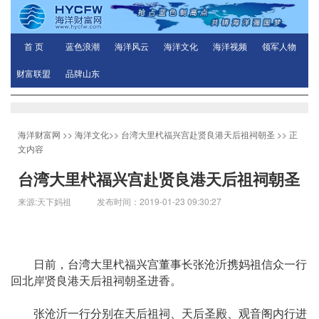
首 页
蓝色浪潮
海洋风云
海洋文化
海洋视频
领军人物
财富联盟
品牌山东
海洋财富网
>>
海洋文化
>>
台湾大里杙福兴宫赴贤良港天后祖祠朝圣
>> 正
文内容
台湾大里杙福兴宫赴贤良港天后祖祠朝圣
来源:天下妈祖 发布时间：2019-01-23 09:30:27
日前，台湾大里杙福兴宫董事长张沧沂携妈祖信众一行
回北岸贤良港天后祖祠朝圣进香。
张沧沂一行分别在天后祖祠、天后圣殿、观音阁内行进