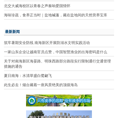
北交大威海校区以青春之声奏响爱国情怀
海味珍蔬，食养正当时｜盐地碱蓬，藏在盐地间的天然营养宝库
最新新闻
筑牢暑期安全防线 南海新区开展防溺水文明实践活动
一家山东企业让越南官员点赞，中国智慧渔业的出海密码是什么
关于对南海新区海晏路、明珠西路部分路段实行限制通行交通管理
措施的通告
夏日南海：水清草盛白鹭翩飞
此生必去！烟台藏着一座风景绝美的顶级海岛