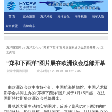
首 页
蓝色浪潮
海洋风云
海洋文化
海洋视频
领军人物
财富联盟
品牌山东
海洋财富网
>>
海洋文化
>>
“郑和下西洋”图片展在欧洲议会总部开幕
>> 正
文内容
“郑和下西洋”图片展在欧洲议会总部开幕
来源:中国海洋报 发布时间：2019-01-18 16:17:35
由欧洲议会欧中友好小组、中国航海博物馆、中国艺术摄
影学会共同主办的“郑和下西洋”图片展于1月15日起，在法
国斯特拉斯堡欧洲议会总部展出。
展览以大量生动翔实的图片，反映了郑和7次下西洋的时
间和路线、船队规模、到访国家、互赠礼物、往访国树立的