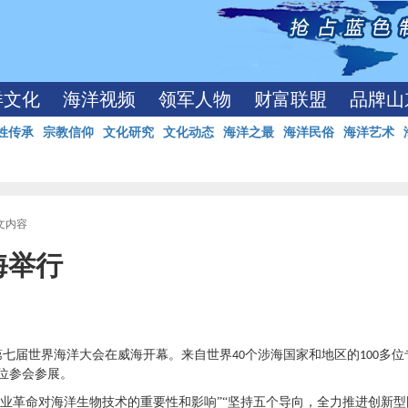
洋文化
海洋视频
领军人物
财富联盟
品牌山
姓传承
宗教信仰
文化研究
文化动态
海洋之最
海洋民俗
海洋艺术
正文内容
海举行
第七届世界海洋大会在威海开幕。来自世界
个涉海国家和地区的
多位
40
100
位参会参展。
工业革命对海洋生物技术的重要性和影响”“坚持五个导向，全力推进创新