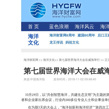
首 页
蓝色浪潮
海洋风云
海
海洋
海洋财富网6周年
建国60周年
后口王
文化
龙王传说
妈祖文化
海洋财富网
>>
海洋文化
>>
第七届世界海洋大会在威海举行
>> 
第七届世界海洋大会在威
来源:中国海洋报 发布时间：2018-11-02 09:48:40
10
月
日，以“共创智慧海洋，共建生态文明”为主题的
29
者和企业家出席会议，行业内
多位专业人士和企事业单
300
在为期
3
天的大会上，“海洋创新和海洋经济”“第四次