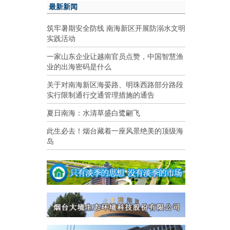
最新新闻
筑牢暑期安全防线 南海新区开展防溺水文明
实践活动
一家山东企业让越南官员点赞，中国智慧渔
业的出海密码是什么
关于对南海新区海晏路、明珠西路部分路段
实行限制通行交通管理措施的通告
夏日南海：水清草盛白鹭翩飞
此生必去！烟台藏着一座风景绝美的顶级海
岛