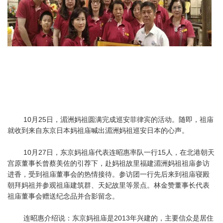
10月25日，湄洲妈祖圆满完成巡安菲律宾的活动。随即，祖庙
就收到来自东京日本妈祖庙喊出湄洲妈祖巡安日本的心声。
10月27日，东京妈祖庙代表连昭惠率队一行15人，在北港朝天
宫原董事长曾蔡美佐的引荐下，赴妈祖故里福建湄洲妈祖祖庙参访
进香，受到祖庙董事会的热情接待。参访团一行先后来到祖庙寝殿
朝拜妈祖并参观祖庙建筑群、天妃故里等景点。林金赞董事长代表
祖庙董事会赠送纪念品并合影留念。
连昭惠介绍说：东京妈祖庙是2013年兴建的，主要信众是居住