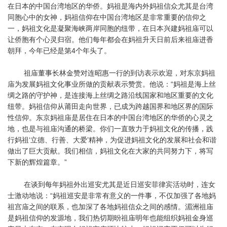
在日本的中国台湾地区的华侨。妈祖是海内外妈祖信众尤其是台湾
同胞心中的女神，妈祖信仰在中国台湾地区是非常重要的信仰之
一，妈祖文化是凝聚海峡两岸同胞的纽带，在日本兴建妈祖庙可以
让侨胞有个心灵归宿。他们每年都会在妈祖升天日前后来祖庙进香
朝拜，今年已经是第4个年头了。
祖庙董事长林金赞对连昭惠一行的到访表示欢迎，对东京妈祖
庙为发展妈祖文化事业所做的贡献表示赞赏。他说：“妈祖是海上丝
绸之路的守护神，是连接海上丝绸之路沿线国家和地区重要的文化
纽带。妈祖信仰从莆田走向世界，已成为跨越国界和地区界的国际
性信仰。东京妈祖庙是居住在日本的中国台湾地区的华侨的心灵之
地，也是与祖庙沟通的桥梁。你们一直致力于妈祖文化的传播，践
行妈祖‘立德、行善、大爱’精神，为促进妈祖文化的发展和社会和谐
做出了巨大贡献。我们相信，妈祖文化在大家的共同努力下，将写
下新的辉煌篇章。”
在谈到每年妈祖外出巡安尤其是近日巡安菲律宾活动时，连女
士激动地说：“妈祖巡安是非常有意义的一件事，不仅加强了各地妈
祖宫庙之间的联系，也加深了各地妈祖信众之间的感情。湄洲祖庙
是妈祖信仰的发源地，我们热切期昐祖庙明年也能组织妈祖金身巡