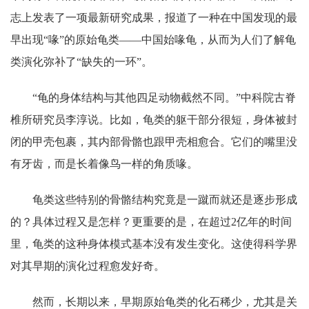
志上发表了一项最新研究成果，报道了一种在中国发现的最
早出现“喙”的原始龟类——中国始喙龟，从而为人们了解龟
类演化弥补了“缺失的一环”。
“龟的身体结构与其他四足动物截然不同。”中科院古脊
椎所研究员李淳说。比如，龟类的躯干部分很短，身体被封
闭的甲壳包裹，其内部骨骼也跟甲壳相愈合。它们的嘴里没
有牙齿，而是长着像鸟一样的角质喙。
龟类这些特别的骨骼结构究竟是一蹴而就还是逐步形成
的？具体过程又是怎样？更重要的是，在超过2亿年的时间
里，龟类的这种身体模式基本没有发生变化。这使得科学界
对其早期的演化过程愈发好奇。
然而，长期以来，早期原始龟类的化石稀少，尤其是关