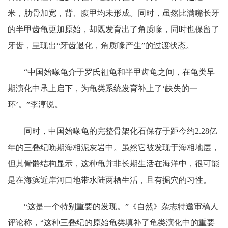
米，肋骨加宽，背、腹甲均未形成。同时，虽然比满嘴长牙
的半甲齿龟更加原始，却既发育出了角质喙，同时也保留了
牙齿，呈现出“牙齿退化，角质喙产生”的过渡状态。
“中国始喙龟介于罗氏祖龟和半甲齿龟之间，在龟类早
期演化中承上启下，为龟类系统发育补上了‘缺失的一
环’。”李淳说。
同时，中国始喙龟的完整骨架化石保存于距今约2.28亿
年的三叠纪晚期海相泥灰岩中。虽然它被发现于海相地层，
但其骨骼结构显示，这种龟并非长期生活在海洋中，很可能
是在海滨近岸河口地带水陆两栖生活，且有掘穴的习性。
“这是一个特别重要的发现。”《自然》杂志特邀审稿人
评论称，“这种三叠纪的原始龟类填补了龟类演化中的重要