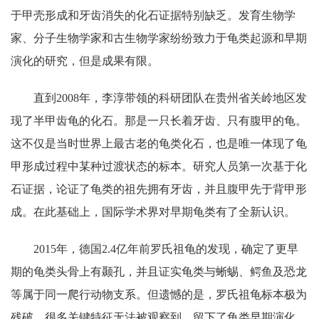
于甲壳形成和牙齿消失的化石证据特别缺乏。发育生物学
家、分子生物学家和古生物学家纷纷致力于龟类起源和早期
演化的研究，但是成果有限。
直到2008年，李淳带领的科研团队在贵州省关岭地区发
现了半甲齿龟的化石。那是一只长着牙齿、只有腹甲的龟。
这不仅是当时世界上最古老的龟类化石，也是唯一体现了龟
甲形成过程中某种过渡状态的标本。研究人员第一次基于化
石证据，论证了龟类的祖先拥有牙齿，并且腹甲先于背甲形
成。在此基础上，国际学术界对早期龟类有了全新认识。
2015年，德国2.4亿年前罗氏祖龟的发现，确定了更早
期的龟类头骨上有颞孔，并且证实龟类与蜥蜴、鳄鱼及恐龙
等属于同一爬行动物支系。但遗憾的是，罗氏祖龟标本极为
残破，很多关键特征无法被观察到，留下了龟类早期演化，