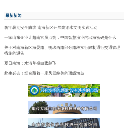
最新新闻
筑牢暑期安全防线 南海新区开展防溺水文明实践活动
一家山东企业让越南官员点赞，中国智慧渔业的出海密码是什么
关于对南海新区海晏路、明珠西路部分路段实行限制通行交通管理
措施的通告
夏日南海：水清草盛白鹭翩飞
此生必去！烟台藏着一座风景绝美的顶级海岛