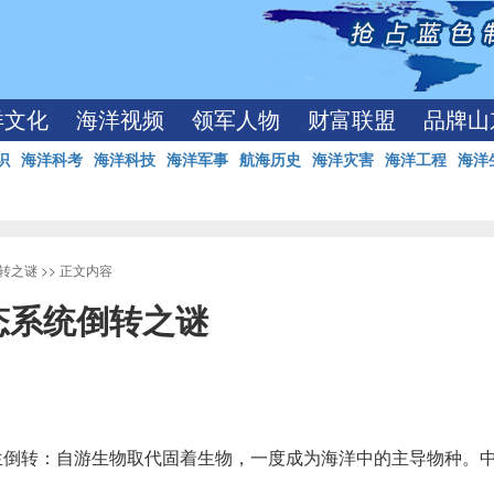
洋文化
海洋视频
领军人物
财富联盟
品牌山
识
海洋科考
海洋科技
海洋军事
航海历史
海洋灾害
海洋工程
海洋
转之谜
>> 正文内容
态系统倒转之谜
发生倒转：自游生物取代固着生物，一度成为海洋中的主导物种。