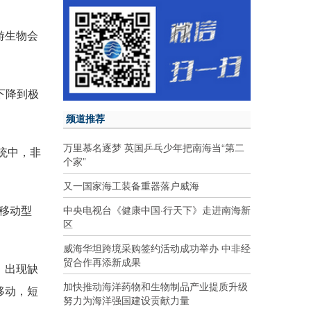
游生物会
下降到极
频道推荐
万里慕名逐梦 英国乒乓少年把南海当“第二
统中，非
个家”
又一国家海工装备重器落户威海
中央电视台《健康中国·行天下》走进南海新
非移动型
区
威海华坦跨境采购签约活动成功举办 中非经
贸合作再添新成果
，出现缺
加快推动海洋药物和生物制品产业提质升级
移动，短
努力为海洋强国建设贡献力量