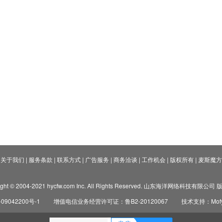
关于我们
|
服务条款
|
联系方式
|
广告服务
|
商务洽谈
|
工作机会
|
版权所有
|
麦斯魔方
ight © 2004-2021 hycfw.com Inc. All Rights Reserved. 山东海洋网络科技有限公
09042200号-1
增值电信业务经营许可证：鲁B2-20120067
技术支持：Mofyi